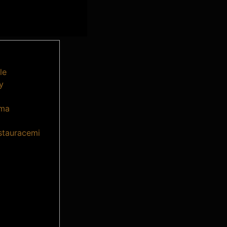
le
y
sma
stauracemi