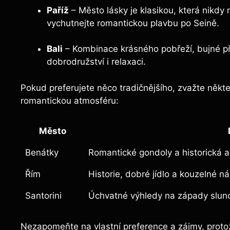
Paříž
– Město lásky je klasikou, která nikd
vychutnejte romantickou plavbu po Seině.
Bali
– Kombinace krásného pobřeží, bujné příro
dobrodružství i relaxaci.
Pokud preferujete něco tradičnějšího, zvažte někte
romantickou atmosféru:
Město
Benátky
Romantické gondoly a historická a
Řím
Historie, dobré jídlo a kouzelné n
Santorini
Úchvatné výhledy na západy slunc
Nezapomeňte na vlastní preference a zájmy, protože