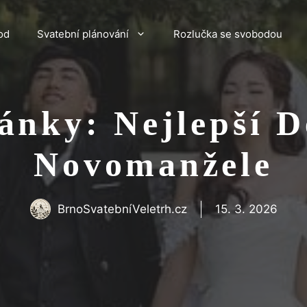
od
Svatební plánování
Rozlučka se svobodou
nky: Nejlepší D
Novomanžele
BrnoSvatebníVeletrh.cz
15. 3. 2026