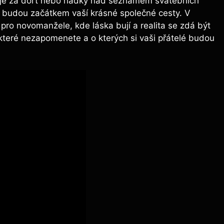
aje za dort nebo hádky nad seznamem svatebních
ré budou začátkem vaší krásné společné cesty. V
ro novomanžele, kde láska bují a realita se zdá být
 které nezapomenete a o kterých si vaši přátelé budou