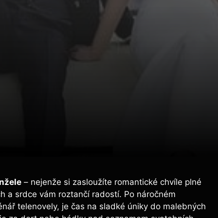
nžele
– nejenže si zasloužíte romantické chvíle plné
ch a srdce vám roztančí radostí. Po náročném
énář telenovely, je čas na sladké úniky do malebných