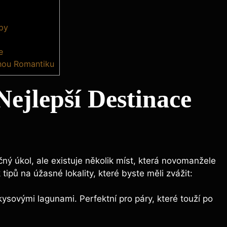
ipy
e
nou Romantiku
ejlepší Destinace
ný úkol, ale existuje několik míst, která novomanžele
ipů na úžasné lokality, které byste měli zvážit:
rkysovými lagunami. Perfektní pro páry, které touží po