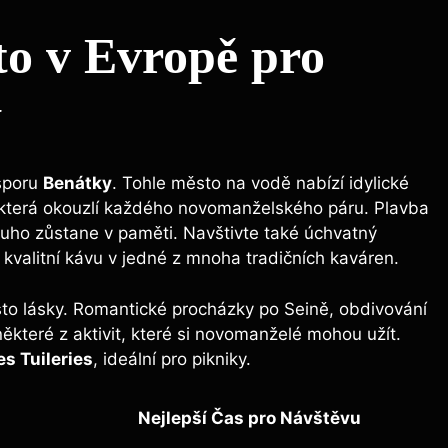
to v Evropě pro
y
esporu
Benátky
. Tohle město na vodě nabízí idylické
 která okouzlí každého novomanželského páru. Plavba
louho zůstane v paměti. Navštivte také úchvatný
 kvalitní kávu v jedné z mnoha tradičních kaváren.
to lásky. Romantické procházky po Seině, obdivování
ěkteré z aktivit, které si novomanželé mohou užít.
es Tuileries
, ideální pro pikniky.
Nejlepší Čas pro Návštěvu