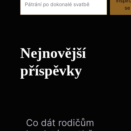
Inspir
se
Nejnovější
příspěvky
Co dát rodičům