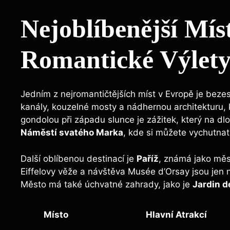
Nejoblíbenější Mís
Romantické Výlet
Jedním z nejromantičtějších míst v Evropě je bez
kanály, kouzelné mosty a nádhernou architekturu,
gondolou při západu slunce je zážitek, který na d
Náměstí svatého Marka
, kde si můžete vychutnat
Další oblíbenou destinací je
Paříž
, známá jako měs
Eiffelovy věže a návštěva Musée d’Orsay jsou jen n
Město má také úchvatné zahrady, jako je
Jardin d
Místo
Hlavní Atrakcí