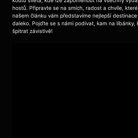
koutů světa, kde lze zapomenout na všechny výd
hostů. Připravte se na smích, radost a chvíle, kte
našem článku vám představíme nejlepší destinace p
daleko. Pojďte se s námi podívat, kam na líbánky,
špitrat závistivě!