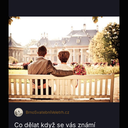
BrnoSvatebníVeletrh.cz
Co dělat když se vás známí