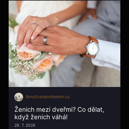
BrnoSvatebníVeletrh.cz
Ženich mezi dveřmi? Co dělat,
když ženich váhá!
28. 7. 2026