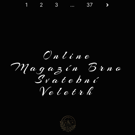
1
2
3
…
37
Online
Magazín Brno
Svatební
Veletrh