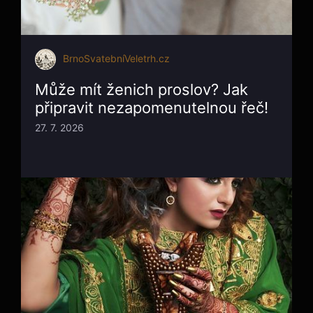
BrnoSvatebníVeletrh.cz
Může mít ženich proslov? Jak
připravit nezapomenutelnou řeč!
27. 7. 2026