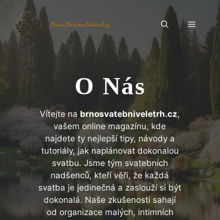
Přeskočit
na
Menu
BrnoSvatebníVeletrh.cz
obsah
O Nás
Vítejte na
brnosvatebniveletrh.cz
,
vašem online magazínu, kde
najdete ty nejlepší tipy, návody a
tutoriály, jak naplánovat dokonalou
svatbu. Jsme tým svatebních
nadšenců, kteří věří, že každá
svatba je jedinečná a zaslouží si být
dokonalá. Naše zkušenosti sahají
od organizace malých, intimních