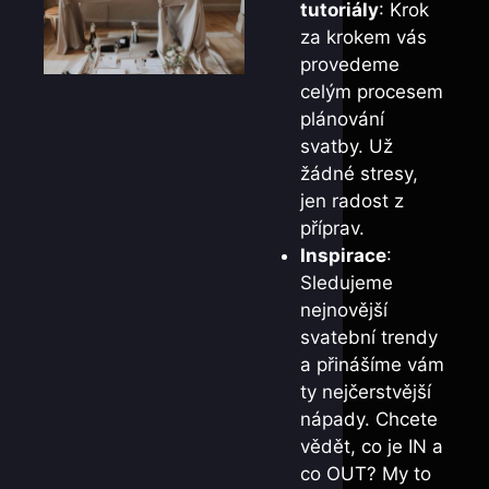
tutoriály
: Krok
za krokem vás
provedeme
celým procesem
plánování
svatby. Už
žádné stresy,
jen radost z
příprav.
Inspirace
:
Sledujeme
nejnovější
svatební trendy
a přinášíme vám
ty nejčerstvější
nápady. Chcete
vědět, co je IN a
co OUT? My to