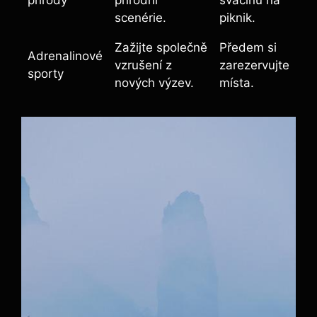
přírody
⁢přírodní
svačinu na
⁢scenérie.
piknik.
Zažijte společně
Předem si
Adrenalinové
vzrušení z
zarezervujte
⁤sporty
nových výzev.
místa.