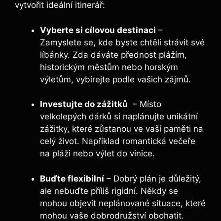
vytvořit ideální itinerář:
Vyberte si cílovou destinaci
–
Zamyslete se, kde byste chtěli strávit své
líbánky. Zda dáváte přednost plážím,
historickým městům nebo horským
výletům, vybírejte podle vašich zájmů.
Investujte do zážitků
⁤ – Místo
velkolepých dárků si ⁤naplánujte unikátní
zážitky,​ které zůstanou ve vaší paměti na
celý život. Například romantická večeře
na pláži nebo výlet do vinice.
Buďte flexibilní
– Dobrý plán je důležitý,
ale nebuďte příliš rigidní. Někdy se
mohou objevit neplánované situace, které
mohou‌ vaše​ dobrodružství obohatit.