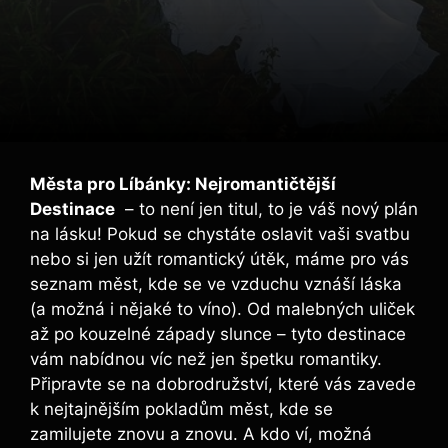
Města pro Líbánky: Nejromantičtější
Destinace
⁤ – to není jen titul, to ⁣je váš nový plán
na lásku! Pokud se chystáte oslavit vaši svatbu
⁣nebo si jen užít romantický‌ útěk, máme pro vás
seznam měst, kde se​ ve vzduchu vznáší láska
(a ‍možná i nějaké to víno). Od malebných uliček
‌až po kouzelné ​západy slunce – tyto destinace
vám nabídnou ⁤víc než jen špetku romantiky.
Připravte se⁤ na dobrodružství, které⁣ vás zavede
k nejtajnějším pokladům měst, kde se
zamilujete ‍znovu a ‌znovu. A⁣ kdo ví, možná