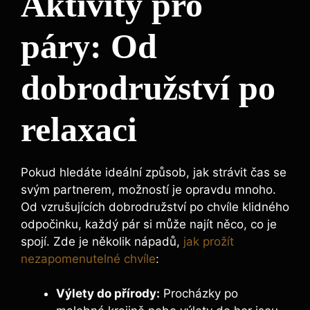
Aktivity pro
páry: Od
⁤dobrodružství po
relaxaci
Pokud hledáte⁣ ideální způsob, ⁣jak strávit čas se
svým partnerem, možností ‌je opravdu mnoho.
Od vzrušujících dobrodružství po chvíle klidného
odpočinku, každý ‌pár si⁢ může⁢ najít něco, co je
spojí. Zde je několik nápadů,
jak prožít
nezapomenutelné chvíle
:
Výlety do⁣ přírody:
Procházky po‍