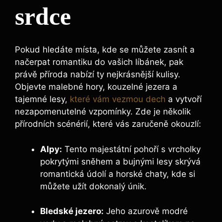
srdce
Pokud⁢ hledáte místa, kde ⁤se můžete zasnít a
načerpat romantiku do vašich líbánek, pak
právě příroda nabízí ty nejkrásnější kulisy.
Objevte malebné hory, kouzelné jezera‍ a
tajemné lesy,
které vám vezmou dech
‌ a vytvoří
nezapomenutelné vzpomínky. Zde je několik
přírodních ⁤scénérií, které vás zaručeně okouzlí:
Alpy:
Tento majestátní pohoří ‍s vrcholky
pokrytými sněhem a bujnými lesy skrývá​
romantická údolí a horské chaty, kde si
můžete ​užít dokonalý únik.
Bledské jezero:
Jeho azurově ⁣modré