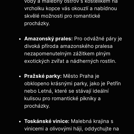
vody a malebný ​ostrov ⁤s ​kostelíkem na
vrcholku kopce vás okouzlí a nabídnou
skvělé možnosti pro romantické
procházky.
Amazonský⁢ prales:
Pro ‍odvážné páry je
divoká příroda amazonského pralesa
nezapomenutelným zážitkem plným
exotických zvířat a⁣ nádherných rostlin.
Pražské parky:
​Město ⁢Praha je
obklopeno krásnými parky, jako ‍je Petřín
nebo Letná, které se stávají ideální​
kulisou pro romantické pikniky a
procházky.
Toskánské vinice:
Malebná ⁣krajina s
vinicemi a olivovými ‌háji,‍ oddychujte na