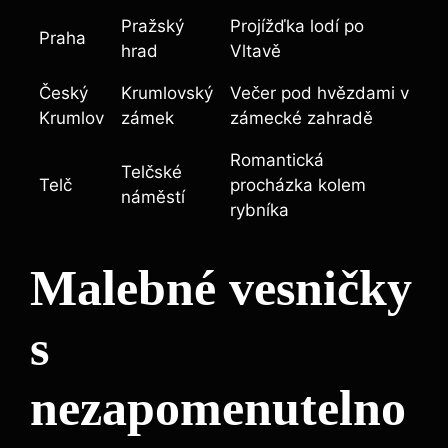
Pražský‌
Projížďka‌ lodí po
Praha
hrad
Vltavě
Český
Krumlovský
Večer pod​ hvězdami ⁤v
Krumlov
zámek
zámecké zahradě
Romantická
Telčské
Telč
procházka kolem
náměstí
rybníka
Malebné vesničky
s
nezapomenutelno