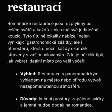
restaurací
Romantické restaurace jsou rozptýleny po
⁢celém světě a každá‌ z nich má své jedinečné ​
kouzlo. ‍Tyto útulné lokality nabízejí nejen
vynikající gastronomické zážitky, ale ⁣i
atmosféru,⁢ která umocní každý okamžik
strávený s vaším milovaným. Zde je několik tipů,
jak vybrat ideální místo ⁣pro vaši‌ večeři:
Výhled:
Restaurace s panoramatickým
výhledem na město nebo přírodu vytvoří
nezapomenutelnou atmosféru.
Důvody:
Intimní ⁢prostory, zapálené svíčky
a jemná hudba dodají na romantice.