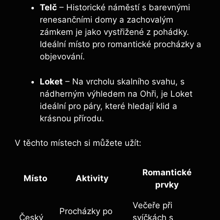
Telč
– Historické náměstí​ s barevnými
renesančními domy a zachovalým
zámkem je jako vystřižené z pohádky.‍
Ideální místo pro romantické ⁤procházky a
objevování.
Loket
– Na vrcholu skalního svahu, s
nádherným výhledem na Ohři, je Loket
ideální‌ pro páry, které‍ hledají klid ‌a
⁣krásnou přírodu.
V těchto ⁤místech si můžete užít:
Romantické
Místo
Aktivity
prvky
Večeře při
Procházky po
Český
svíčkách s