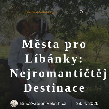
Přeskočit
na
Menu
BrnoSvatebníVeletrh.cz
obsah
Města pro
Líbánky:
Nejromantičtěj
Destinace
BrnoSvatebníVeletrh.cz
28. 4. 2026