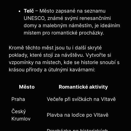
Telč
– Město ⁣zapsané na seznamu
UNESCO, známé svými renesančními
domy a malebným náměstím, je ideálním
místem ​pro ⁤romantické procházky.
Kromě ⁣těchto měst‌ jsou tu i další skryté
poklady, které stojí za⁤ návštěvu. Vytvořte si
vzpomínky na místech, kde se historie snoubí s
krásou přírody a útulnými kavárnami:
Město
Romantické aktivity
Praha
Večeře při svíčkách⁢ na Vltavě
Český
Plavba na loďce ‌po​ Vltavě
Krumlov