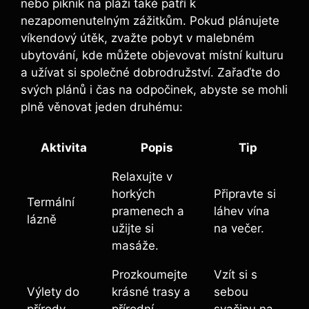
nebo piknik na pláži také⁤ patří k
nezapomenutelným zážitkům. Pokud plánujete
víkendový útěk, zvažte pobyt v malebném
ubytování,⁤ kde můžete​ objevovat místní kulturu
a užívat si společné dobrodružství. Zařaďte do
svých plánů i čas na odpočinek, abyste ​se mohli
plně věnovat jeden druhému:
Aktivita
Popis
Tip
Relaxujte v
horkých
Připravte si
Termální
pramenech‍ a
láhev vína
lázně
užijte si
na večer.
masáže.
Prozkoumejte
Vzít si s
Výlety do
krásné trasy a
sebou