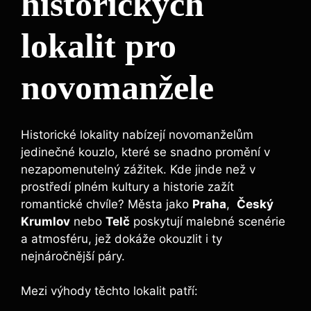
⁤historických
lokalit pro
novomanžele
Historické ⁢lokality nabízejí ⁣novomanželům
jedinečné kouzlo, které se snadno promění v
nezapomenutelný zážitek. ⁢Kde jinde než v
prostředí plném kultury a historie zažít
romantické chvíle? Města jako
Praha
, ‍
Český
Krumlov
nebo
Telč
poskytují malebné scenérie
a atmosféru, jež dokáže okouzlit i ty⁤
nejnáročnější páry.
Mezi výhody těchto lokalit patří: