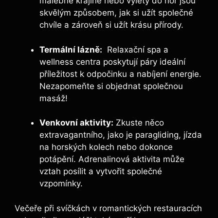
malebné krajině nebo výlety⁢ do hor jsou
skvělým způsobem, jak si užít ‍společné​
chvíle a zároveň ​si užít⁢ krásu přírody.
Termální ⁣lázně:
⁢ Relaxační spa a
wellness centra poskytují páry ideální
příležitost k odpočinku a nabíjení energie.
⁣Nezapomeňte si ‍objednat společnou
⁤masáž!
Venkovní aktivity:
Zkuste něco
‌extravagantního, jako je paragliding, jízda
na horských kolech nebo dokonce
potápění. Adrenalinová aktivita může
vztah posílit a vytvořit společné
vzpomínky.
Večeře při svíčkách v romantických ⁤restauracích