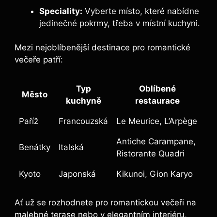
Speciality:
Vyberte místo, které⁣ nabídne
jedinečné pokrmy, třeba v místní kuchyni.
Mezi nejoblíbenější destinace pro romantické
večeře patří:
Typ
Oblíbené
Město
kuchyně
restaurace
Paříž
Francouzská
Le ‌Meurice, L’Arpège
Antiche Carampane,
Benátky
Italská
Ristorante Quadri
Kyoto
Japonská
Kikunoi, Gion Karyo
Ať už ⁣se rozhodnete pro romantickou večeři na
malebné terase nebo v elegantním interiéru,