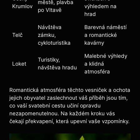
městě, plavba
Krumlov
výhledem na
po Vltavě
hrad
Návštěva
Barevná ⁤náměstí
Telč
zámku,
a romantické
cykloturistika
kavárny
Malebné výhledy
Turistiky,
Loket
a ‍klidná
návštěva hradu
atmosféra
Romantická atmosféra těchto vesniček a ochota
jejich obyvatel‍ zaslechnout váš příběh jsou tím,
co⁢ vaší svatební⁢ cestu učiní opravdu
nezapomenutelnou. Na každém kroku vás
čekají překvapení, která‍ upevní vaše vzpomínky.