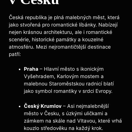
Česká republika je plná malebných měst, která
jako stvořená pro ⁣romantické líbánky. Nabízejí
nejen krásnou architekturu, ale i romantické
scenérie, historické památky a ⁤kouzelné⁢
atmosféru. Mezi nejromantičtější destinace
patří:
Praha
– Hlavní město s ikonickým
Vyšehradem, Karlovým⁢ mostem​ a
malebnou Staroměstskou radnicí blatí
jako symbol romantiky v srdci Evropy.
Český ‌Krumlov
​– Asi‌ nejmalebnější
město v Česku, s úzkými uličkami a
zámkem na ‌skále nad Vltavou, které vrhá‌
kouzlo středověku na každý krok.