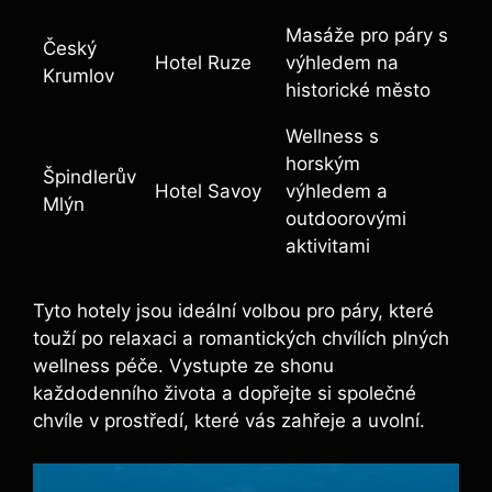
Masáže pro páry s
Český
Hotel Ruze
⁢výhledem na
⁤Krumlov
historické město
Wellness ‌s
horským
Špindlerův
Hotel Savoy
výhledem a
Mlýn
outdoorovými
aktivitami
Tyto hotely jsou ideální​ volbou‌ pro páry, které
touží po relaxaci a⁢ romantických chvílích plných
wellness péče. Vystupte ze​ shonu
‌každodenního ​života a dopřejte‌ si společné
⁤chvíle v prostředí, které vás zahřeje a uvolní.