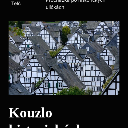
Procházka po historických
Telč
uličkách
Kouzlo