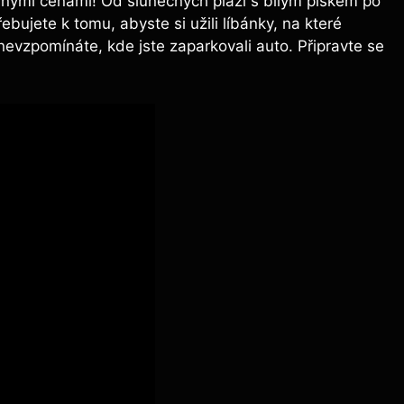
nými cenami! Od slunečných pláží s bílým pískem po
ujete k tomu, abyste si užili líbánky, na které
nevzpomínáte, kde jste zaparkovali auto. Připravte se