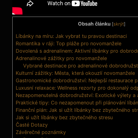
Obsah článku
[
skrýt
]
Líbánky na míru: Jak vybrat tu pravou destinaci
Romantika v ráji: Top pláže pro novomanžele
Dovolená s adrenalinem: Aktivní líbánky pro dobrod
Adrenalinové zážitky pro novomanžele
Vybrané destinace pro adrenalinové dobrodružst
Kulturní zážitky: Města, která okouzlí novomanžele
Gastronomické dobrodružství: Nejlepší restaurace 
Luxusní relaxace: Wellness rezorty pro dokonalý od
Nezapomenutelná dobrodružství: Exotické výlety a a
Praktické tipy: Co nezapomenout při plánování líbá
Finanční plán: Jak si užít líbánky bez zbytečného st
Jak si užít líbánky bez zbytečného stresu
Časté Dotazy
Závěrečné poznámky