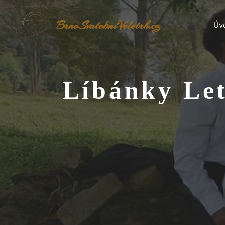
Přeskočit
na
BrnoSvatebníVeletrh.cz
Úv
obsah
Líbánky Let