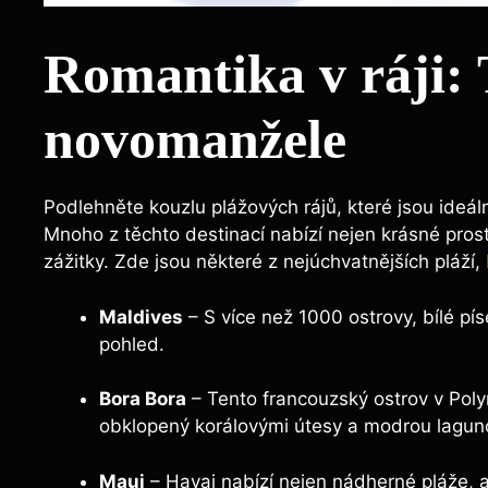
Romantika v ráji: 
novomanžele
Podlehněte kouzlu plážových rájů, které jsou ideál
Mnoho z těchto destinací nabízí nejen krásné pros
zážitky. Zde jsou některé z nejúchvatnějších pláží,
Maldives
– S více než 1000 ostrovy, bílé pís
pohled.
Bora Bora
– Tento francouzský ostrov v Poly
obklopený korálovými útesy a modrou lagun
Maui
– Havaj nabízí nejen nádherné pláže, ale