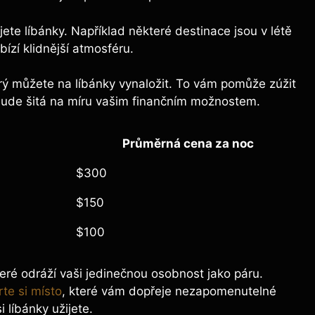
ete líbánky. Například některé destinace jsou v létě
ízí klidnější atmosféru.
rý můžete na líbánky vynaložit. To vám pomůže zúžit
 bude šitá na míru vašim finančním možnostem.
Průměrná cena za noc
$300
$150
$100
které odráží vaši jedinečnou osobnost jako páru.
te si místo
, které vám dopřeje nezapomenutelné
i líbánky užijete.