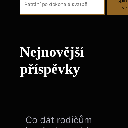
Inspir
se
Nejnovější
příspěvky
Co dát rodičům