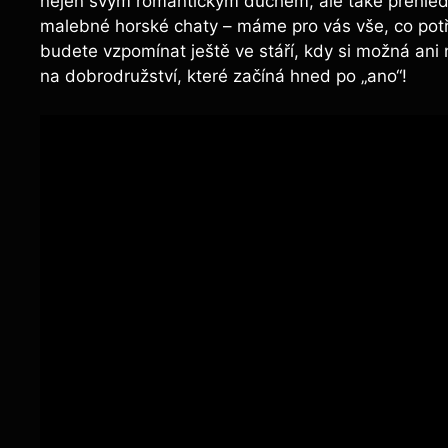
nejen svým romantickým duchem, ale také přehled
malebné horské chaty – máme pro vás vše, co potřeb
budete vzpomínat ještě ve stáří, kdy si možná ani 
na dobrodružství, které začíná hned po „ano“!