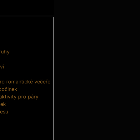
ruhy
ví
pro romantické večeře
počinek
ktivity pro páry
nek
resu