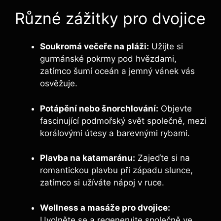
Různé zážitky pro dvojice
Soukromá večeře na pláži:
Užijte si
gurmánské pokrmy pod hvězdami,
zatímco šumí oceán a jemný vánek vás
osvěžuje.
Potápění nebo šnorchlování:
Objevte
fascinující podmořský svět společně, mezi
korálovými útesy a barevnými rybami.
Plavba na katamaránu:
Zajeďte si na
romantickou plavbu při západu slunce,
zatímco si užíváte nápoj v ruce.
Wellness a masáže pro dvojice:
Uvolněte se a regenerujte společně ve