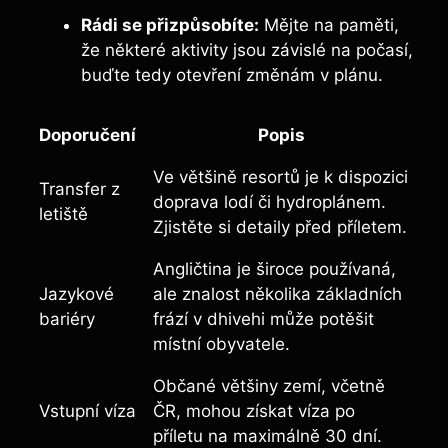
Rádi se přizpůsobíte:
Mějte na paměti,
že některé aktivity jsou závislé na počasí,
buďte tedy otevření změnám v plánu.
Doporučení
Popis
Ve většině resortů je k dispozici
Transfer z
doprava lodí či hydroplánem.
letiště
Zjistěte si detaily před příletem.
Angličtina je široce používaná,
Jazykové
ale znalost několika základních
bariéry
frází v dhivehi může potěšit
místní obyvatele.
Občané většiny zemí, včetně
Vstupní víza
ČR, mohou získat víza po
příletu na maximálně 30 dní.