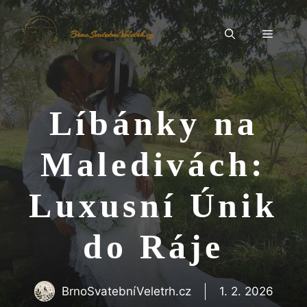
Přeskočit
na
Menu
BrnoSvatebníVeletrh.cz
obsah
Líbánky na
Maledivách:
Luxusní Únik
do Ráje
BrnoSvatebníVeletrh.cz
1. 2. 2026