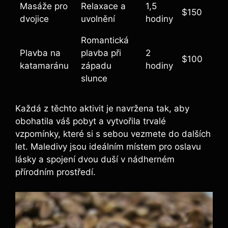
Masáže pro
Relaxace a
1,5
$150
dvojice
uvolnění
hodiny
Romantická
Plavba na
plavba při
2
$100
katamaránu
západu
hodiny
slunce
Každá z těchto aktivit je navržena tak, aby
obohatila váš pobyt a vytvořila trvalé
vzpomínky, které si s sebou vezmete do dalších
let. Maledivy jsou ideálním místem pro oslavu
lásky a spojení dvou duší v nádherném
přírodním prostředí.