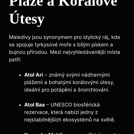
Pláže a Korálové
Útesy
Maledivy jsou synonymem pro idylický ráj, kde
se spojuje tyrkysové moře s bílým pískem a
bujnou přírodou. Mezi nejvyhledávanější místa
patří:
Atol Ari
– známý svými nádhernými
plážemi a bohatými korálovými útesy,
ideální pro potápění a šnorchlování.
Atol Baa
– UNESCO biosférická
rezervace, která nabízí jedny z
nejstabilnějších ekosystémů na světě.