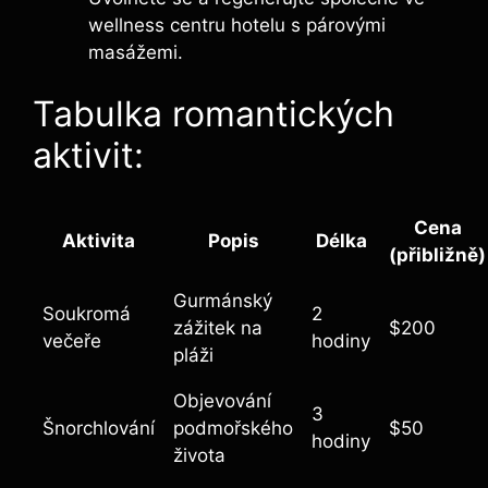
wellness centru hotelu s párovými
masážemi.
Tabulka romantických
aktivit:
Cena
Aktivita
Popis
Délka
(přibližně)
Gurmánský
Soukromá
2
zážitek na
$200
večeře
hodiny
pláži
Objevování
3
Šnorchlování
podmořského
$50
hodiny
života