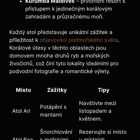
Kurumba Maldives
– prvotřídní resort s
přístupem k jedinečným korálovým
zahradám a průzračnému moři.
Každý atol představuje unikátní zážitek a
příležitost k
objevování podmořského světa
.
Korálové útesy v těchto oblastech jsou
domovem mnoha druhů ryb a mořských
živočichů, což činí tyto lokality ideálními pro
podvodní fotografie a romantické výlety.
Místo
Zážitky
Tipy
Navštivte mezi
Potápění s
Atol Ari
listopadem a
mantami
květnem.
Šnorchlování
Rezervujte si místo
Atol Baa
s mořskými
u místních