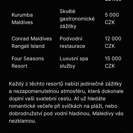
Skvělé
Kurumba
5 000
gastronomické
Maldives
CZK
zážitky
Conrad Maldives
Podvodní
12 000
Rangali Island
restaurace
CZK
Four Seasons
Luxusní spa
15 000
Resort
služby
CZK
Každý z těchto resortů nabízí jedinečné zážitky
a nezapomenutelnou atmosféru, která dokonale
doplní vaši svatební cestu. Ať už hledáte
romantické večeře při svíčkách na pláži, nebo
dobrodružství pod vodní hladinou, Maledivy vás
nezklamou.