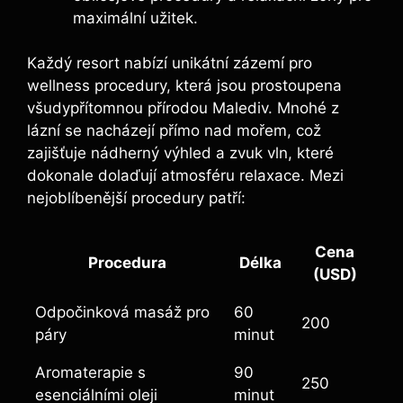
maximální užitek.
Každý resort nabízí unikátní zázemí pro
wellness procedury, která jsou prostoupena
všudypřítomnou přírodou Malediv. Mnohé z
lázní se nacházejí přímo nad mořem, což
zajišťuje nádherný výhled a zvuk vln, které
dokonale dolaďují atmosféru relaxace. Mezi
nejoblíbenější procedury patří:
Cena
Procedura
Délka
(USD)
Odpočinková masáž pro
60
200
páry
minut
Aromaterapie s
90
250
esenciálními oleji
minut