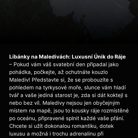
Líbánky na Maledivách: Luxusní Únik do Ráje
– Pokud vám váš svatební den připadal jako
pohádka, počkejte, až ochutnáte kouzlo
Malediv! Představte si, že se probouzíte s
pohledem na tyrkysové moře, slunce vám hladí
tvář a vaše jediná starost je, zda si dát koktejl s
nebo bez víl. Maledivy nejsou jen obyčejným
místem na mapě, jsou to kousky ráje rozmístěné
po oceánu, připravené splnit každé vaše přání.
Chcete si užít dokonalou romantiku, dotek
luxusu a možná i trochu adrenalinu při