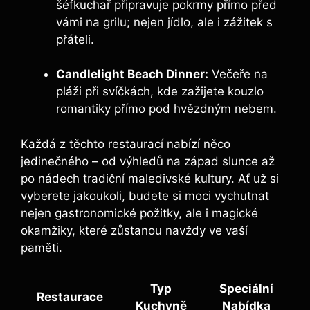
šéfkuchař připravuje pokrmy přímo před
vámi na grilu; nejen jídlo, ale i zážitek s
přáteli.
Candlelight Beach Dinner:
Večeře na
pláži při svíčkách, kde zažijete kouzlo
romantiky přímo pod hvězdným nebem.
Každá z těchto restaurací nabízí něco
jedinečného – od výhledů na západ slunce až
po nádech tradiční maledivské kultury. Ať už si
vyberete jakoukoli, budete si moci vychutnat
nejen gastronomické požitky, ale i magické
okamžiky, které zůstanou navždy ve vaší
paměti.
Typ
Speciální
Restaurace
Kuchyně
Nabídka