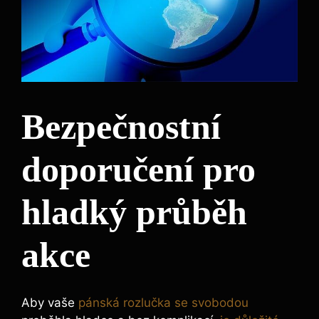
Bezpečnostní
doporučení pro
hladký průběh
akce
Aby vaše‌
pánská rozlučka se svobodou