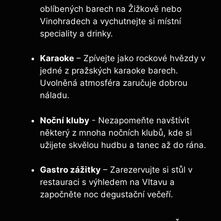
oblíbených​ barech ⁤na Žižkově‍ nebo
Vinohradech a vychutnejte si místní
speciality a drinky.
Karaoke
– Zpívejte jako rockové ‍hvězdy v
jedné z pražských karaoke barech.
Uvolněná ⁢atmosféra ⁣zaručuje dobrou
náladu.
Noční kluby
-‍ Nezapomeňte navštívit
některý z mnoha​ nočních klubů, kde si
užijete skvělou hudbu ⁤a tanec až do rána.
Gastro zážitky
– Zarezervujte si stůl v
restauraci s ​výhledem na Vltavu a
započněte ‌noc degustační večeří.