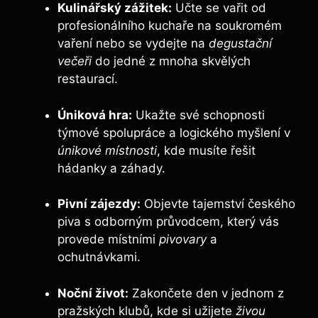
Kulinářský zážitek:
Učte se ​vařit od
‍profesionálního kuchaře‍ na soukromém
vaření nebo se vydejte na
degustační
večeři
do jedné z mnoha skvělých
restaurací.
Úniková hra:
Ukažte ‌své⁤ schopnosti
týmové spolupráce a logického myšlení v
únikové místnosti
, kde musíte řešit
hádanky a záhady.
Pivní zájezdy:
Objevte tajemství českého
piva s odborným průvodcem, který vás
provede místními
pivovary
a
ochutnávkami.
Noční život:
Zakončete ‌den v jednom z
pražských klubů, kde si užijete
živou