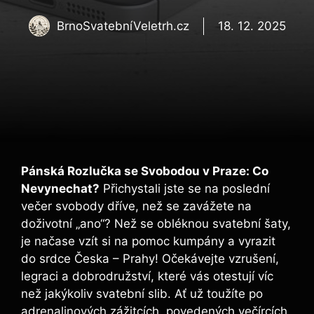
BrnoSvatebníVeletrh.cz
18. 12. 2025
Pánská Rozlučka se Svobodou v Praze: ​Co
Nevynechat?
Přichystali jste se na poslední
večer svobody dříve, než‌ se zavážete na
doživotní „ano“? Než se obléknou svatební šaty,
je načase vzít si na pomoc kumpány a vyrazit
do srdce Česka – Prahy!‍ Očekávejte vzrušení,‍
legraci a dobrodružství, které‌ vás otestují víc
než jakýkoliv svatební slib. Ať už toužíte po
⁣adrenalinových zážitcích, povedených večírcích