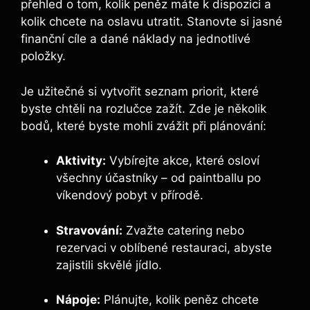
přehled ⁣o tom, kolik peněz ‍máte k dispozici a
kolik​ chcete na oslavu utratit. Stanovte si jasné
finanční cíle a dané náklady ⁢na jednotlivé
položky.
Je užitečné si vytvořit seznam priorit, které
byste chtěli na rozlučce zažít. Zde je několik
bodů,‌ které byste mohli zvážit při plánování:
Aktivity:
Vybírejte akce, které osloví
všechny‌ účastníky ‌–​ od paintballu​ po
víkendový pobyt v přírodě.
Stravování:
Zvažte catering nebo
rezervaci v ​oblíbené restauraci, ⁢abyste
zajistili skvělé jídlo.
Nápoje:
Plánujte, kolik ⁣peněz chcete