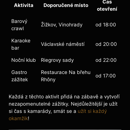
Čas
Aktivita
Doporučené místo
otevření
Barový ​
Žižkov, Vinohrady
od 18:00
crawl
Karaoke⁢
Václavské náměstí
od 20:00
bar
Noční klub
Riegrovy sady
od 22:00
Gastro
Restaurace Na břehu
od 17:00
⁤zážitek
Rhôny
Každá z těchto aktivit přidá na zábavě‍ a vytvoří
nezapomenutelné zážitky. ‌Nejdůležitější je užít
si čas s kamarády, smát se a
užít si každý
okamžik
!