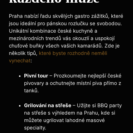
Praha nabízí řadu skvělých gastro zážitků, které
jsou ideální pro pánskou rozlučku se svobodou.
Unikátní kombinace české‍ kuchyně a
mezinárodních trendů vás okouzlí a ⁣uspokojí
chuťové ‍buňky všech vašich‌ kamarádů.⁢ Zde je
několik ⁤tipů,
které byste rozhodně neměli
vynechat
:
Pivní tour
– Prozkoumejte nejlepší české
pivovary a ochutnejte místní piva přímo z
tanků.
Grilování‍ na střeše
– Užijte si BBQ party
na střeše s výhledem na Prahu, kde si⁤
můžete ugrilovat lahodné masové
specialty.