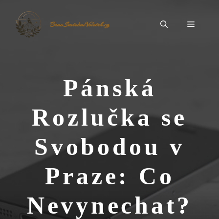
Přeskočit
na
Menu
BrnoSvatebníVeletrh.cz
obsah
Pánská
Rozlučka se
Svobodou v
Praze: Co
Nevynechat?