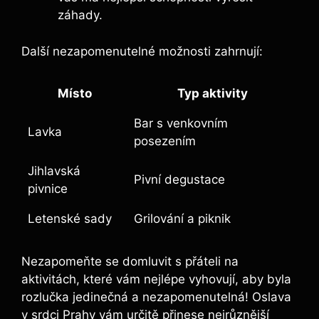
záhady.
Další nezapomenutelné možnosti‍ zahrnují:
Místo
Typ aktivity
Bar s⁣ venkovním
Lavka
posezením
Jihlavská
Pivní degustace
pivnice
Letenské sady
Grilování a ‌piknik
Nezapomeňte se domluvit s přáteli na
aktivitách, které vám⁢ nejlépe vyhovují, aby byla⁣
rozlučka jedinečná a nezapomenutelná! Oslava
v srdci Prahy vám určitě přinese nejrůznější