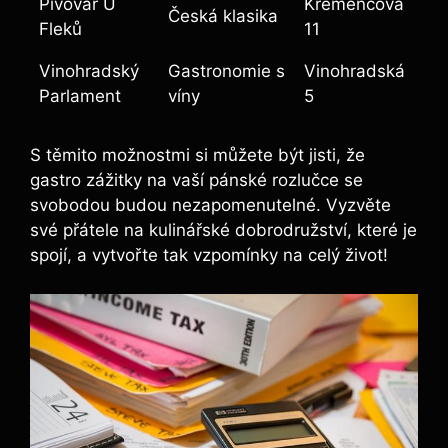
Pivovar U
Křemencova
Česká klasika
Fleků
11
Vinohradský
Gastronomie s
Vinohradská
Parlament
víny
5
S těmito možnostmi si můžete být jisti, že
gastro zážitky ​na vaší pánské rozlučce se
svobodou budou​ nezapomenutelné. ⁢Vyzvěte
své přátele na kulinářské dobrodružství, které je​
spojí, a vytvořte tak vzpomínky na celý život!