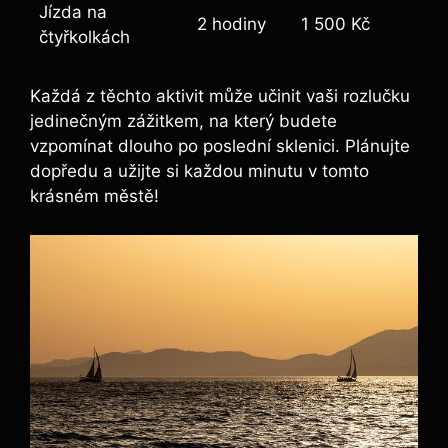
Jízda na
2 hodiny
1 500 Kč
čtyřkolkách
Každá⁣ z těchto aktivit může učinit vaši⁣ rozlučku
jedinečným​ zážitkem, na který budete
vzpomínat dlouho po poslední ‍sklenici. Plánujte
dopředu a⁢ užijte si každou minutu v​ tomto
krásném městě!