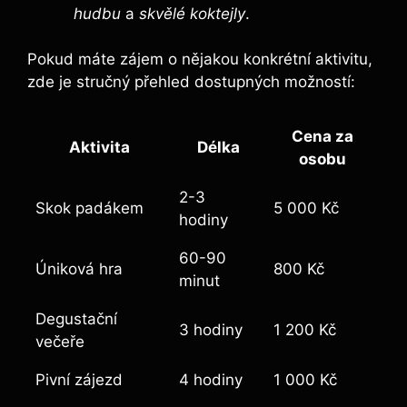
hudbu
a
skvělé koktejly
.
Pokud máte zájem o nějakou konkrétní aktivitu,
zde je stručný přehled dostupných možností:
Cena za
Aktivita
Délka
osobu
2-3⁤
Skok padákem
5 000 Kč
hodiny
60-90
Úniková hra
800 Kč
minut
Degustační
3 hodiny
1 200 Kč
večeře
Pivní zájezd
4 ​hodiny
1 000 Kč