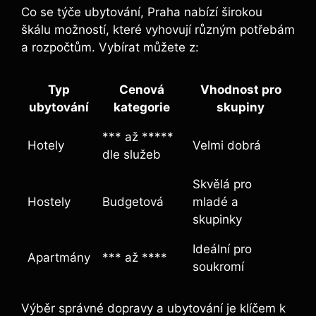
Co se týče ubytování, Praha nabízí širokou
škálu⁢ možností,‌ které vyhovují různým potřebám
a rozpočtům. Vybírat můžete z:
Typ
Cenová‌
Vhodnost pro
ubytování
kategorie
⁢skupiny
*** až *****
Hotely
Velmi dobrá
dle služeb
Skvělá pro
Hostely
Budgetová
mladé a
skupinky
Ideální pro
Apartmány
*** až ****
⁣soukromí
Výběr správné dopravy a⁢ ubytování je klíčem​ k