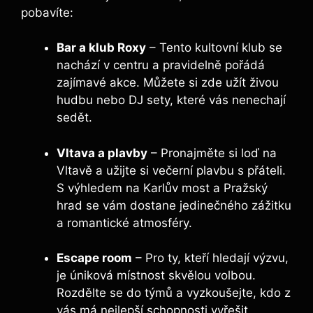
⁤pobavíte:
Bar a klub Roxy
– Tento⁣ kultovní klub se
nachází v centru a pravidelně pořádá
zajímavé akce. Můžete si zde ‍užít živou
hudbu ⁤nebo DJ sety, které vás ​nenechají⁣
sedět.
Vltava a plavby
– Pronajměte si loď na
Vltavě a užijte si večerní plavbu⁤ s přáteli.
S výhledem na Karlův most a Pražský
hrad se vám dostane jedinečného zážitku
a​ romantické atmosféry.
Escape​ room
– ​Pro ty, kteří hledají výzvu,
je úniková místnost ‌skvělou volbou.
Rozdělte se do týmů a vyzkoušejte,​ kdo z
‌vás má ⁣nejlepší schopnosti vyřešit