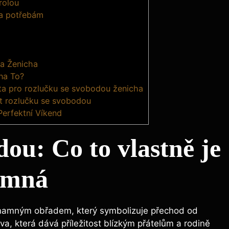
rolou
 a potřebám
 a Ženicha
na To?
ta pro rozlučku se svobodou ženicha
t rozlučku se svobodou
erfektní Víkend
ou: Co to vlastně je
namná
znamným obřadem, který symbolizuje přechod od
ava, která dává příležitost blízkým přátelům a rodině