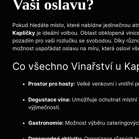
Vaši oslavu?
Pokud hledáte místo, které nabídne jedinečnou a
Kapličky
je ideální volbou. Oblast obklopená vini
pozadím pro vaši rozlučku se svobodou. Díky různ
možnost uspořádat oslavu na míru, která osloví vš
Co všechno Vinařství u Kap
Prostor pro hosty:
Velké venkovní i vnitřní 
Degustace vína:
Umožňuje ochutnat místní v
výjimečnosti.
Gastronomie:
Možnost výběru cateringových
Doprovodné aktivity:
Organizace různých he