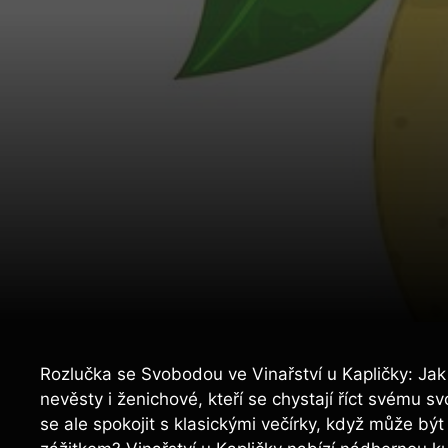
Rozlučka se Svobodou ve Vinařství u Kapličky: Jak
nevěsty i ženichové, kteří se chystají říct svému
se ale spokojit s klasickými večírky, když může bý