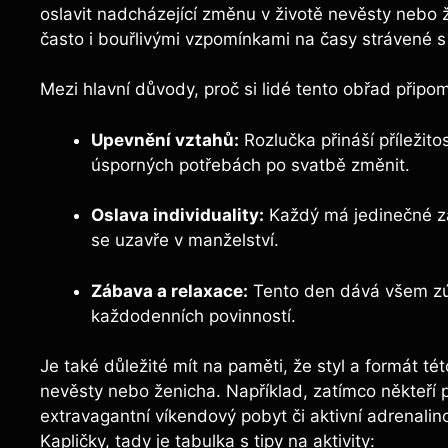
oslavit nadcházející změnu v životě nevěsty nebo 
často i bouřlivými vzpomínkami na časy strávené s 
Mezi hlavní důvody, proč si lidé tento obřad připomí
Upevnění vztahů:
Rozlučka přináší příležito
úsporných potřebách po svatbě změnit.
Oslava individuality:
Každý má jedinečné záž
se uzavře v manželství.
Zábava a relaxace:
Tento den dává všem zú
každodenních povinností.
Je také důležité mít na paměti, že styl a formát té
nevěsty nebo ženicha. Například, zatímco někteří pre
extravagantní víkendový pobyt či aktivní adrenalin
Kapličky, tady je tabulka s tipy na aktivity: