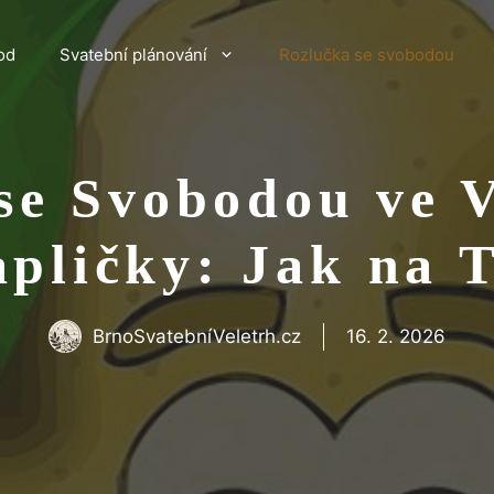
od
Svatební plánování
Rozlučka se svobodou
se Svobodou ve V
pličky: Jak na 
BrnoSvatebníVeletrh.cz
16. 2. 2026