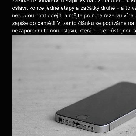
zážitkem? Vinařství u Kapličky nabízí nádhernou k
oslavit konce jedné etapy a začátky druhé – a to v
nebudou chtít odejít, a mějte po ruce rezervu vín
zapíše do paměti! V tomto článku se podíváme na tip
nezapomenutelnou oslavu, která bude důstojnou 