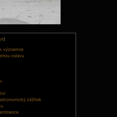
ýt
]
tak významná
elnou oslavu
u
tví
astronomický zážitek
ku
 ambiance