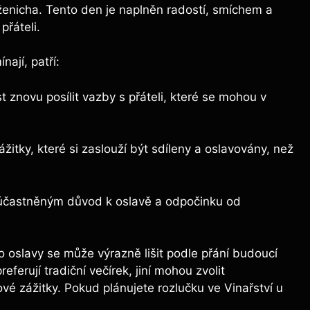
ženicha. Tento den je naplněn radostí, smíchem a
přáteli.
nají, patří:
st znovu posílit vazby s přáteli, které se mohou v
itky, které si zaslouží být sdíleny a oslavovány, než
častněným důvod k oslavě a odpočinku od
to oslavy se může výrazně lišit podle přání budoucí
ferují tradiční večírek, jiní mohou zvolit
ové zážitky. Pokud plánujete rozlučku ve Vinařství u