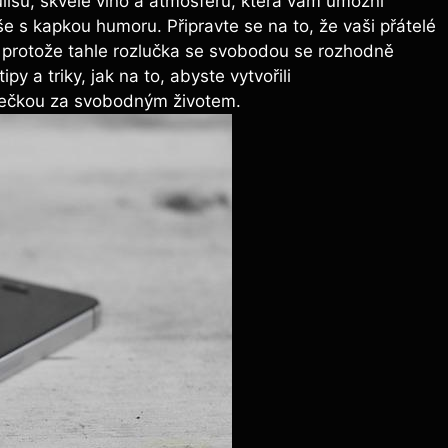
ulisu, skvělé víno a atmosféru, která vám umožní
še s kapkou humoru. Připravte se na to, že vaši přátelé
a, protože tahle rozlučka se svobodou se rozhodně
y a triky, jak na to, abyste vytvořili
tečkou za svobodným životem.