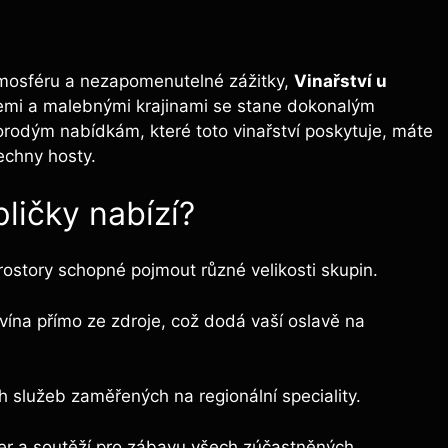
tmosféru a nezapomenutelné zážitky,
Vinařství u
cemi a malebnými krajinami se stane dokonalým
orodým nabídkám, které toto vinařství poskytuje, máte
echny hosty.
ličky nabízí?
prostory schopné pojmout různé velikosti skupin.
ína přímo ze zdroje, což dodá vaší oslavě na
 služeb zaměřených na regionální speciality.
r a soutěží pro zábavu všech zúčastněných.