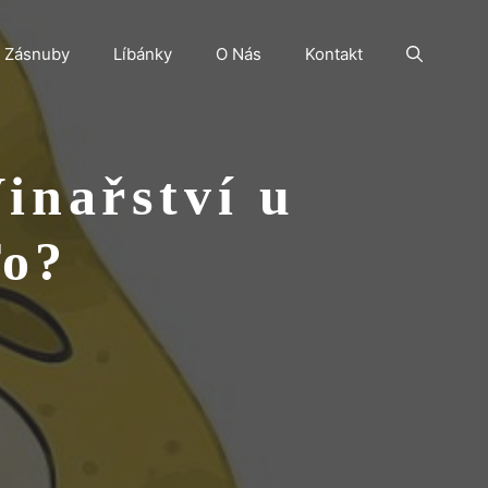
Zásnuby
Líbánky
O Nás
Kontakt
inařství u
To?