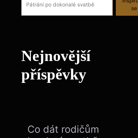
Inspir
se
Nejnovější
příspěvky
Co dát rodičům