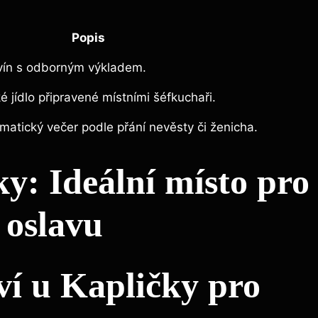
Popis
vín s odborným výkladem.
 jídlo připravené místními šéfkuchaři.
atický večer podle přání nevěsty či ženicha.
ky: Ideální místo pro
 oslavu
tví u Kapličky pro