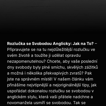
Rozlučka se Svobodou Anglicky: Jak na To?
–
Připravujete se na tu nejdůležitější rozlučku ve
svém životě a toužíte ji udělat opravdu
nezapomenutelnou? Chcete, aby vaše poslední
dny svobody byly plné smíchu, skvělých zážitků
a možná i několika překvapivých zvratů? Pak
jste na správném místě! V našem článku vám
přinášíme nejvtipnější a nejoriginálnější tipy, jak
uspořádat dokonalou rozlučku se svobodou v
anglickém stylu, která vaši přátele nadchne a
novomanžela usmíří se svobodou. Tak se