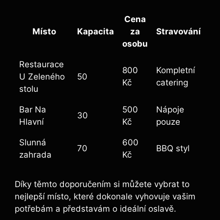
Cena
Místo
Kapacita
za
Stravování
osobu
Restaurace
800
Kompletní
U Zeleného
50
Kč
catering
stolu
Bar Na
500
Nápoje
30
Hlavní
Kč
pouze
Slunná
600
70
BBQ styl
zahrada
Kč
Díky těmto doporučením si můžete vybrat to
nejlepší místo, které dokonale vyhovuje vašim
potřebám a představám o ideální oslavě.