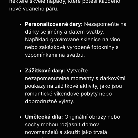
některé skvělé nápady, které potěší každého
nově vdaného páru:
Personalizované dary:
Nezapomeňte na
dárky se jmény a datem svatby.
Například gravírované sklenice na víno
nebo zakázkově vyrobené fotoknihy s
vzpomínkami na svatbu.
Zážitkové dary:
Vytvořte
nezapomenutelné momenty s dárkovými
poukazy na zážitkové aktivity, jako jsou
romantické víkendové pobyty nebo
dobrodružné výlety.
Umělecká díla:
Originální obrazy nebo
sochy mohou rozjasnit domov
novomanželů a sloužit jako trvalá