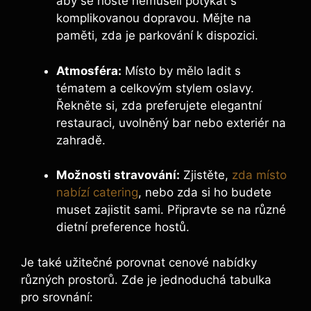
aby se hosté nemuseli potýkat s
komplikovanou dopravou. Mějte na
paměti, zda je parkování k dispozici.
Atmosféra:
Místo by mělo ladit s
tématem a celkovým stylem oslavy.
Řekněte si, zda preferujete elegantní
restauraci, uvolněný bar nebo exteriér na
zahradě.
Možnosti stravování:
Zjistěte,
zda místo
nabízí catering
, nebo zda si ho budete
muset zajistit sami. Připravte se na různé
dietní preference hostů.
Je také užitečné porovnat cenové nabídky
různých prostorů. Zde je jednoduchá tabulka
pro srovnání: