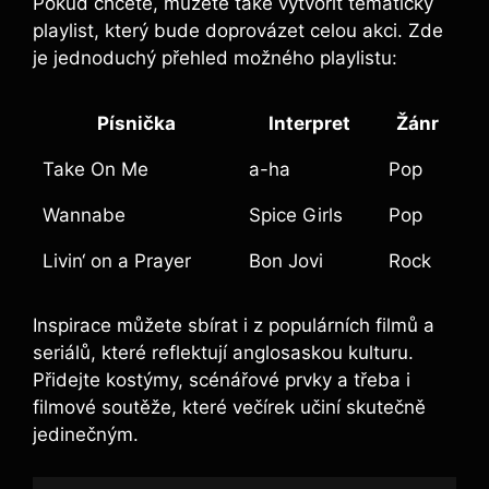
Pokud chcete, můžete také vytvořit tematický
playlist, který bude doprovázet celou akci. Zde
je jednoduchý přehled možného playlistu:
Písnička
Interpret
Žánr
Take On Me
a-ha
Pop
Wannabe
Spice Girls
Pop
Livin‘ on a Prayer
Bon Jovi
Rock
Inspirace můžete sbírat i z populárních filmů a
seriálů, které reflektují anglosaskou kulturu.
Přidejte kostýmy, scénářové prvky a třeba i
filmové soutěže, které večírek učiní skutečně
jedinečným.