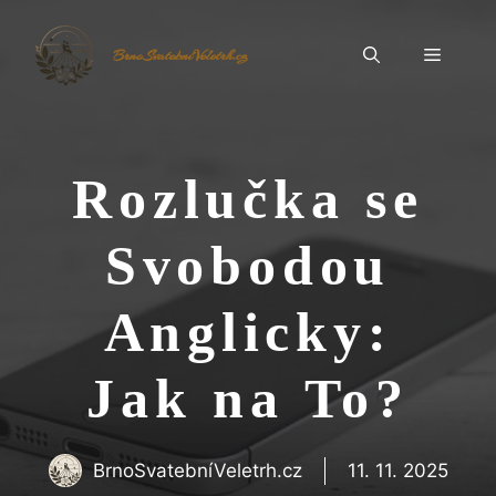
Přeskočit
na
Menu
BrnoSvatebníVeletrh.cz
obsah
Rozlučka se
Svobodou
Anglicky:
Jak na To?
BrnoSvatebníVeletrh.cz
11. 11. 2025