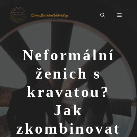
Přeskočit
na
Menu
BrnoSvatebníVeletrh.cz
obsah
Neformální
ženich s
kravatou?
Jak
zkombinovat