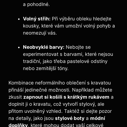
a pohodlné.
Volný střih:
Při výběru obleku hledejte
kousky, které vám umožní volný pohyb a
neomezují vás.
Neobvyklé barvy:
Nebojte se
experimentovat s barvami, které nejsou
tradiční, jako třeba pastelové odstíny
nebo zemitější tóny.
Kombinace neformálního oblečení s kravatou
přináší jedinečné možnosti. Například můžete
zkusit
zapnout si košili s krátkým rukávem
a
doplnit ji o kravatu, což vytvoří stylový, ale
přitom uvolněný vzhled. Taktéž si dejte pozor
na detaily, jako jsou
stylové boty
a
módní
doplňky
, které mohou dodat vaší celkové