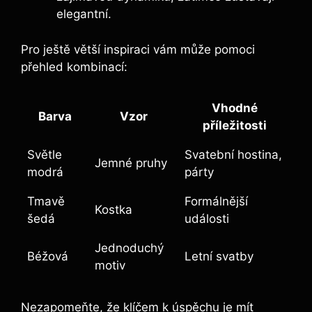
elegantní.
Pro ještě větší inspiraci vám může pomoci
přehled kombinací:
Vhodné
Barva
Vzor
příležitosti
Světle
Svatební hostina,
Jemné pruhy
modrá
párty
Tmavě
Formálnější
Kostka
šedá
události
Jednoduchý
Béžová
Letní svatby
motiv
Nezapomeňte, že klíčem k úspěchu je mít