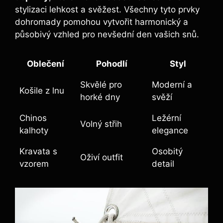
stylizaci lehkost a svěžest. Všechny tyto prvky
dohromady pomohou vytvořit harmonický a
působivý vzhled pro nevšední den vašich snů.
Oblečení
Pohodlí
Styl
Skvělé pro
Moderní a
Košile z lnu
horké dny
svěží
Chinos
Ležérní
Volný střih
kalhoty
elegance
Kravata s
Osobitý
Oživí outfit
vzorem
detail