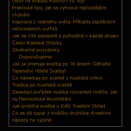
Obuv na svatbu: Komfort vs. styl
Praktické tipy, jak se vyhnout nejčastějším
chybám
Inspirace z reálného světa: Příklady úspěšných
neformálních outfitů
Jak se cítit sebejistě a pohodlně v každé situaci
Často Kladené Otázky
Závěrečné poznámky
Doporučujeme:
Jak se jmenuje svatba po 16 letech: Odhalte
Tajemství 16leté Svatby!
Co následuje po svatbě v husitské církvi:
Tradice po husitské svatbě
Zasedací pořádek svatba rozvedení rodiče: Jak
na Harmonické Rozmístění
Jak probíhá svatba u židů: Tradiční Obřad
Co se dá sypat z košíčku družička: Kreativní
nápady na výplně