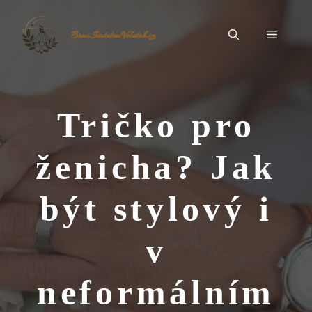
Přeskočit
na
Menu
BrnoSvatebníVeletrh.cz
obsah
Tričko pro
ženicha? Jak
být stylový i
v
neformálním