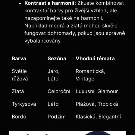
Kontrast a harmonii:
Zkuste kombinovat
kontrastní barvy pro živější vzhled, ale
nezapomínejte také na harmonii.
Například modrá a zlatá mohou skvěle
fungovat dohromady, pokud jsou správně
vybalancovány.
Barva
Sezóna
Vhodná témata
Světle
Jaro,
Romantická,
růžová
Léto
Vintage
Zlatá
Celoroční
Luxusní, Glamour
Tyrkysová
Léto
Plážová, Tropická
Bordó
Podzim
Klasická, Elegantní