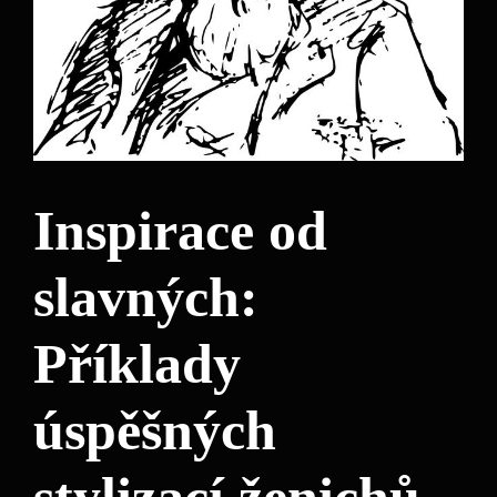
Inspirace od
slavných:
Příklady
úspěšných
stylizací ženichů