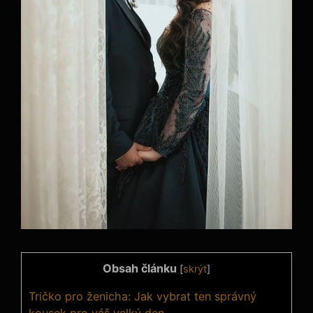
Obsah článku
[
skrýt
]
Tričko pro ženicha: Jak vybrat ten správný
kousek pro váš velký den