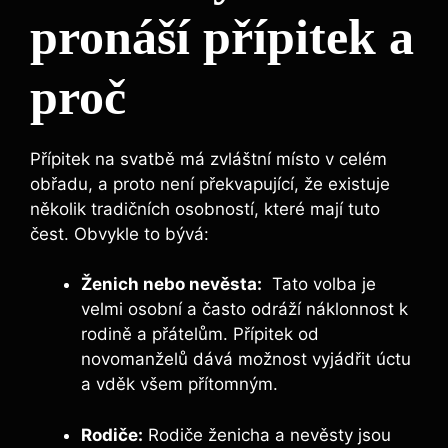
pronáší​ přípitek a
proč
Přípitek na svatbě má zvláštní místo v celém
obřadu, a proto není překvapující, že existuje
několik tradičních‍ osobností,⁤ které mají tuto
čest. ​Obvykle to bývá:
Ženich ⁤nebo nevěsta:
⁣ Tato⁣ volba je
⁤velmi ​osobní⁢ a často odráží náklonnost ⁣k‌
rodině a přátelům. Přípitek ‌od
novomanželů dává možnost vyjádřit úctu
a vděk všem přítomným.
Rodiče:
Rodiče‍ ženicha a ⁢nevěsty jsou