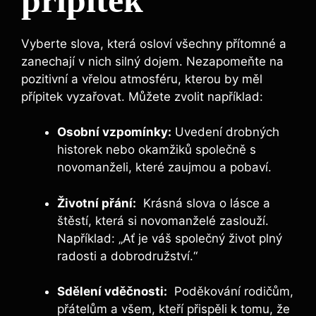
Vyberte ⁤slova, která osloví všechny přítomné a
zanechají v nich silný dojem. Nezapomeňte na
pozitivní a vřelou atmosféru, kterou by měl
přípitek vyzařovat.⁢ Můžete zvolit například:
Osobní vzpomínky:
Uvedení drobných
historek nebo okamžiků​ společně⁣ s
novomanželi, které zaujmou ‍a pobaví.
Životní přání:
​ Krásná ‌slova o lásce⁢ a
štěstí, která si novomanželé zaslouží.
Například: „Ať je‍ váš společný život plný
radosti a ​dobrodružství.“
Sdělení vděčnosti:
⁢ Poděkování rodičům,
‌přátelům a všem,⁤ kteří​ přispěli k tomu, že