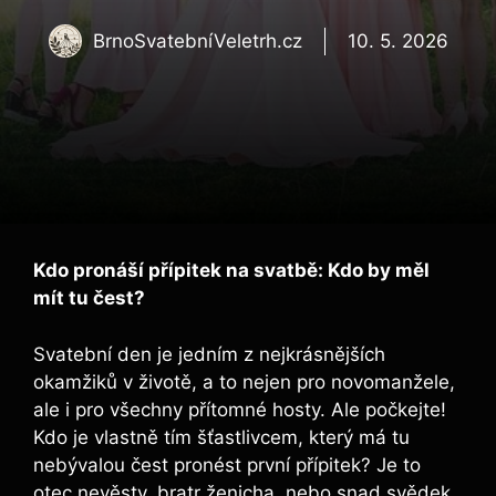
BrnoSvatebníVeletrh.cz
10. 5. 2026
Kdo pronáší přípitek na svatbě: Kdo by měl
mít tu⁤ čest?
Svatební den je jedním z nejkrásnějších
okamžiků v životě, ⁢a to nejen pro novomanžele,
ale i pro všechny ⁤přítomné hosty. Ale počkejte!
Kdo je vlastně tím ⁤šťastlivcem, který má tu
‍nebývalou čest​ pronést první přípitek? Je to
⁣otec⁢ nevěsty, ⁢bratr ženicha, nebo snad svědek,