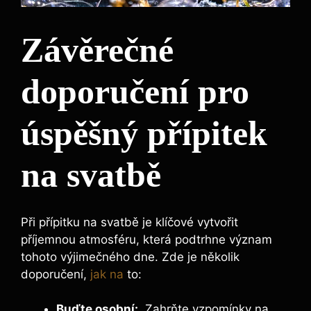
Závěrečné
doporučení pro
úspěšný přípitek
na svatbě
Při přípitku na svatbě je ‍klíčové vytvořit
příjemnou atmosféru, která podtrhne ⁣význam
tohoto výjimečného ‌dne.‍ Zde je několik
⁤doporučení, ⁢
jak na
to:
Buďte osobní:
⁢ Zahrňte vzpomínky na