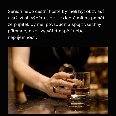
Senioři⁢ nebo čestní hosté by měli ​být obzvlášť
uvážliví⁢ při výběru slov. Je ‌dobré mít na paměti,
‍že přípitek by měl povzbudit a spojit všechny
přítomné, nikoli vytvářet⁤ napětí⁢ nebo
nepříjemnosti.