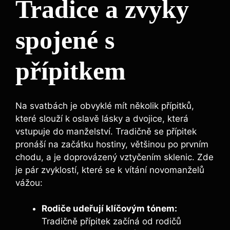
Tradice a zvyky
spojené s
přípitkem
Na svatbách je obvyklé mít několik přípitků,
které ‍slouží k oslavě lásky a dvojice, která⁣
vstupuje do manželství. Tradičně se přípitek‍
pronáší⁣ na začátku hostiny, většinou po prvním
chodu, a je doprovázený vztyčením sklenic. ⁢Zde‍
je pár ⁣zvyklostí, které se k vítání‌ novomanželů‍
vážou:
Rodiče udeřují klíčovým tónem:
​
Tradičně přípitek začíná od rodičů⁤