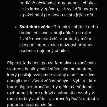
tradičně očekáváni, aby pronesli přípitek.
Je to krásný způsob, jak vyjádřit podporu
⁢a⁢ požehnání pro novou cestu jejich⁢ dětí.
Svatební svědci:
Tito⁤ blízcí přátelé nebo
rodinní ‌příslušníci hrají důležitou roli v
životě novomanželů, a‌ proto by měl ⁣mít
alespoň jeden z nich možnost přednést⁢
osobní a‌ dojemný přípitek.
Přípitek tedy není pouze formálním ukončením
svatební hostiny,⁤ ale i stěžejním⁣ momentem,
který posiluje vzájemné vztahy a sdílí pozitivní
energii mezi‍ všemi zúčastněnými.⁢ Vybírat,​ kdo
bude přípitek pronášet, ⁢by mělo být vědomé
rozhodnutí, které odráží osobnosti a vztahy v
rámci ⁤rodiny⁢ a přátel, a zároveň přináší radost a‌
podporu novomanželům.