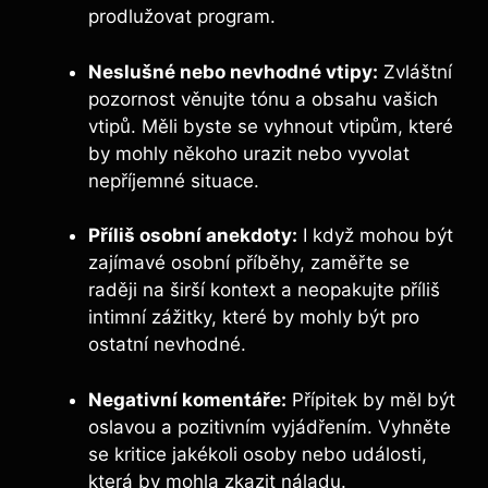
prodlužovat program.
Neslušné nebo ⁣nevhodné vtipy:
Zvláštní
pozornost ⁣věnujte tónu a obsahu vašich
vtipů. Měli⁣ byste se vyhnout vtipům, které
by mohly někoho urazit nebo vyvolat
nepříjemné situace.
Příliš⁢ osobní anekdoty:
I když‍ mohou být
zajímavé osobní příběhy, ⁤zaměřte se
raději na širší kontext a neopakujte příliš
intimní zážitky, ‍které by mohly být pro
ostatní ‌nevhodné.
Negativní komentáře:
Přípitek by⁣ měl být
oslavou a pozitivním vyjádřením. Vyhněte
se​ kritice jakékoli osoby nebo události,
‍která‌ by mohla zkazit náladu.