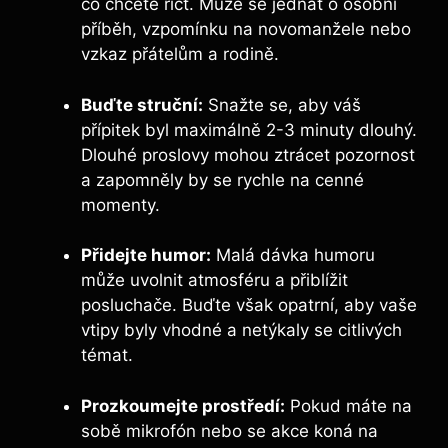
co chcete říct. Může se jednat o⁣ osobní⁣
příběh, vzpomínku na novomanžele nebo
vzkaz přátelům a rodině.
Buďte struční:
Snažte se, aby váš
přípitek byl maximálně ⁣2-3⁤ minuty dlouhý.
Dlouhé proslovy mohou ztrácet pozornost​
a zapomněly ⁣by se rychle na cenné
momenty.
Přidejte humor:
Malá ‌dávka humoru
může uvolnit atmosféru a přiblížit
posluchače. Buďte však opatrní, aby vaše
vtipy byly vhodné a ⁢netýkaly se ‌citlivých
témat.
Prozkoumejte prostředí:
Pokud máte ​na
sobě ⁣mikrofón nebo se akce koná na