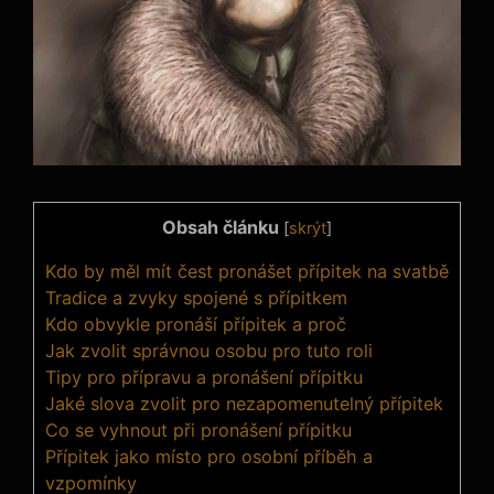
Obsah článku
[
skrýt
]
Kdo ⁤by​ měl⁤ mít čest pronášet přípitek na svatbě
Tradice a zvyky spojené s přípitkem
Kdo obvykle pronáší​ přípitek a proč
Jak zvolit správnou osobu pro tuto roli
Tipy pro přípravu ​a‌ pronášení ⁢přípitku
Jaké slova zvolit pro nezapomenutelný‌ přípitek
Co se vyhnout při pronášení⁣ přípitku
Přípitek jako místo pro osobní příběh a
vzpomínky