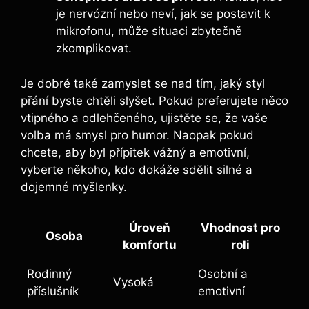
je nervózní nebo neví, jak se⁤ postavit k
mikrofonu,‌ může situaci zbytečně
zkomplikovat.
Je dobré také zamyslet se nad tím, jaký styl
přání byste chtěli slyšet. Pokud preferujete ​něco
vtipného ‌a odlehčeného, ujistěte se, že vaše
volba má smysl pro humor.‍ Naopak pokud
chcete, aby⁢ byl přípitek vážný a ⁤emotivní,
vyberte někoho,​ kdo dokáže sdělit silné a
dojemné myšlenky.
Úroveň
Vhodnost pro
Osoba
komfortu
roli
Rodinný
Osobní‌ a
Vysoká
příslušník
emotivní