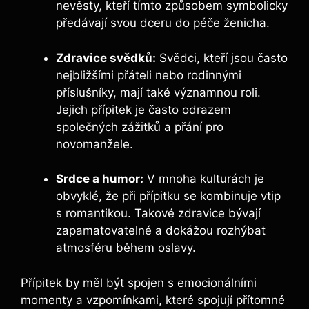
nevěsty, kteří tímto způsobem symbolicky
předávají svou dceru do péče ženicha.
Zdravice svědků:
Svědci, kteří jsou ⁤často
⁣nejbližšími přáteli⁤ nebo ​rodinnými
‍příslušníky, mají také ⁣významnou roli.
Jejich přípitek je často odrazem
společných zážitků a přání ⁤pro
novomanžele.
Srdce a humor:
V‌ mnoha kulturách ‍je
‍obvyklé, že při přípitku se kombinuje vtip
s romantikou. Takové zdravice bývají
zapamatovatelné a dokážou rozhýbat
atmosféru během oslavy.
Přípitek by měl​ být spojen s emocionálními
momenty a ⁢vzpomínkami, které spojují přítomné