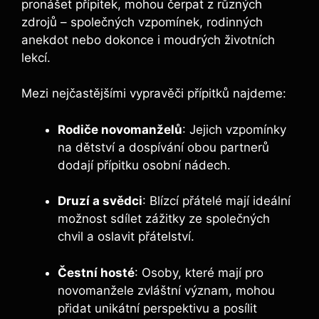
pronášet přípitek, mohou čerpat z různých
zdrojů ⁢– společných vzpomínek, rodinných
anekdot nebo ‌dokonce i⁣ moudrých životních
‌lekcí.
Mezi ‍nejčastějšími vypravěči přípitků najdeme:
Rodiče novomanželů
: ‍Jejich vzpomínky
na dětství⁤ a dospívání obou partnerů
dodají ⁣přípitku​ osobní nádech.
Druzí a svědci
: Blízcí přátelé mají ideální
možnost sdílet zážitky ze společných⁣
chvil⁣ a oslavit přátelství.
Čestní hosté
: Osoby, které mají pro
novomanžele zvláštní význam, mohou
přidat unikátní perspektivu a posílit