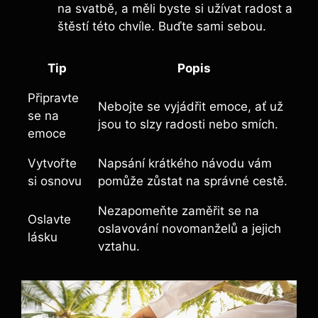
na svatbě, a měli⁣ byste si užívat radost a
štěstí ‍této chvíle. ⁢Buďte sami sebou.
Tip
Popis
Připravte
Nebojte ⁤se vyjádřit emoce, ‌ať už
se na
jsou to slzy radosti ‌nebo ‌smích.
emoce
Vytvořte
Napsání krátkého‍ návodu vám ​
si osnovu
pomůže zůstat na správné cestě.
Nezapomeňte zaměřit ⁤se na
Oslavte
oslavování novomanželů a jejich
lásku
vztahu.