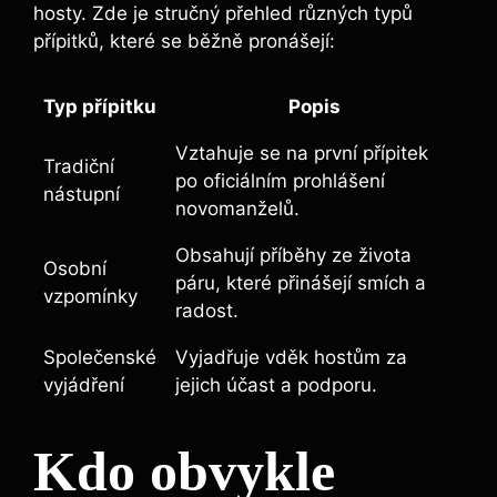
hosty. Zde ​je stručný přehled různých typů
přípitků, ⁤které se běžně ​pronášejí:
Typ přípitku
Popis
Vztahuje se na první přípitek
Tradiční
po oficiálním prohlášení
nástupní
novomanželů.
Obsahují příběhy ze života
Osobní
páru, které přinášejí smích a
vzpomínky
‍radost.
Společenské
Vyjadřuje vděk hostům za
vyjádření
jejich účast a​ podporu.
Kdo obvykle