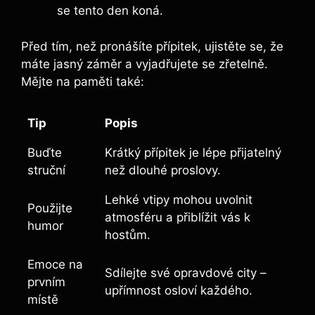
se tento den koná.
Před tím, než ⁤pronášíte přípitek, ujistěte se, že
máte jasný záměr a vyjadřujete se zřetelně.
Mějte na paměti také:
Tip
Popis
Buďte
Krátký přípitek je lépe přijatelný
struční
‌než⁣ dlouhé proslovy.
Lehké ​vtipy mohou uvolnit
Použijte
atmosféru a přiblížit‍ vás k
humor
hostům.
Emoce na
Sdílejte své opravdové city –‍
⁣prvním
upřímnost osloví každého.
místě