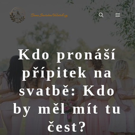
Přeskočit
na
Menu
BrnoSvatebníVeletrh.cz
obsah
Kdo pronáší
přípitek na
svatbě: Kdo
by měl mít tu
čest?