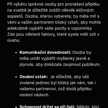
Při​ výběru správné osoby ⁣pro pronášení přípitku
⁢na ‍svatbě je důležité zvážit několik klíčových‍
aspektů. Osoba, kterou vyberete, by měla mít s
vámi a⁢ vaším partnerem blízký vztah, ⁣aby mohla
adekvátně vyjádřit vaše pocity a vzpomínky.
Zde jsou některé faktory, které ‍byste měli vzít v
úvahu:
Komunikační dovednosti:
Osoba by
měla umět vyjádřit myšlenky⁢ jasně a
plynule, ​aby dokázala zaujmout publikum.
Osobní vztah:
⁤ Je důležité, aby váš
zvolené ⁣jedinec byl blízký jak vám, ​tak i
⁣vašemu partnerovi, což dodá přípitku
osobní nádech.
Schopnost držet se při řeči:
Někdo, kdo