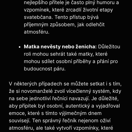
nejlepšího ‍přítele je často plný humoru a
vzpomínek, které zrcadlí životní etapy
svatebčana. Tento ⁣přístup bývá
příjemným⁤ způsobem, jak odlehčit
atmosféru.
Matka nevěsty⁢ nebo ženicha:
Důležitou
roli mohou sehrát také matky, které
mohou sdílet osobní příběhy a přání pro
⁣budoucnost páru.
V některých případech se můžete setkat i s⁤ tím,
že si novomanželé zvolí vícečlenný systém, kdy
na sebe jednotliví řečníci navazují. Je důležité,
aby přípitek byl osobní, autentický a vyjadřoval
emoce, které s tímto výjimečným‌ dnem
souvisejí. Ten správný řečník nejenom oživí
atmosféru, ale také vytvoří‌ vzpomínky, které