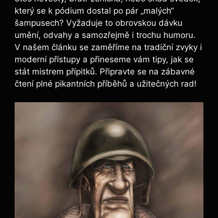
‌který se k pódium​ dostal po pár „malých“
šampusech? Vyžaduje to obrovskou dávku
umění, odvahy a samozřejmě i trochu humoru.
V našem článku se ⁢zaměříme na tradiční zvyky i
moderní ‍přístupy a přineseme vám ⁢tipy,‍ jak se
stát mistrem​ přípitků. Připravte se na zábavné
čtení plné pikantních příběhů a užitečných rad!