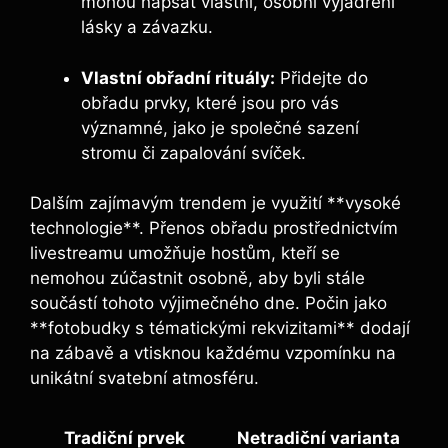
mohou napsat vlastní, osobní vyjádření
lásky a závazku.
Vlastní obřadní rituály:
Přidejte do
obřadu prvky, které jsou pro vás
významné, jako je společné sazení
stromu či zapalování svíček.
Dalším zajímavým trendem je využití **vysoké
technologie**. Přenos obřadu prostřednictvím
livestreamu umožňuje hostům, kteří se
nemohou zúčastnit osobně, aby byli stále
součástí tohoto výjimečného dne. Počin jako
**fotobudky s tématickými rekvizitami** dodají
na zábavě a vtisknou každému vzpomínku na
unikátní svatební atmosféru.
Tradiční prvek
Netradiční varianta