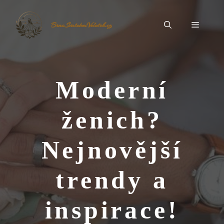
Přeskočit
na
Menu
BrnoSvatebníVeletrh.cz
obsah
Moderní
ženich?
Nejnovější
trendy a
inspirace!