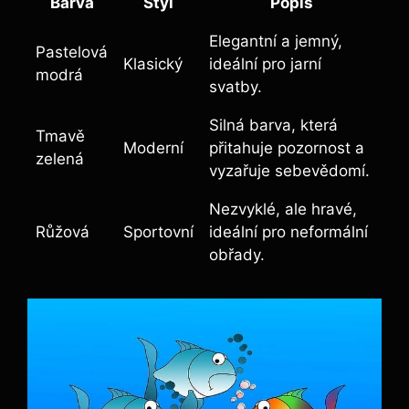
Barva
Styl
Popis
Elegantní a jemný,
Pastelová
Klasický
ideální pro jarní
modrá
svatby.
Silná barva, která
Tmavě
Moderní
přitahuje pozornost a
zelená
vyzařuje sebevědomí.
Nezvyklé, ale hravé,
Růžová
Sportovní
ideální pro neformální
obřady.