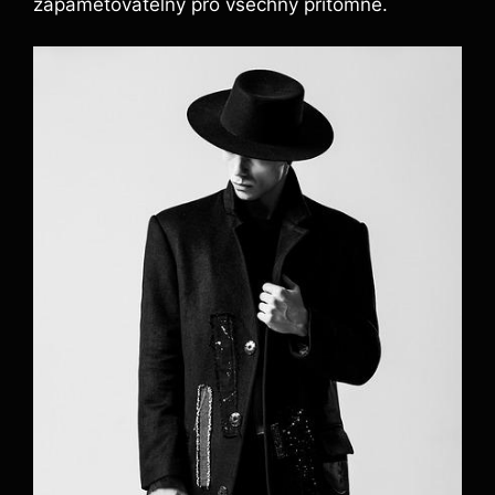
zapamětovatelný pro všechny přítomné.