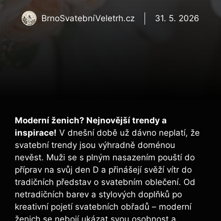
BrnoSvatebníVeletrh.cz
31. 5. 2026
Moderní ženich? Nejnovější trendy a
inspirace!
V dnešní době už dávno neplatí, že
svatební trendy jsou výhradně doménou
nevěst. Muži se s plným nasazením pouští do
příprav na svůj den D a přinášejí svěží vítr do
tradičních představ o svatebním oblečení. Od
netradičních barev a stylových doplňků po
kreativní pojetí svatebních obřadů – moderní
ženich se nebojí ukázat svou osobnost a