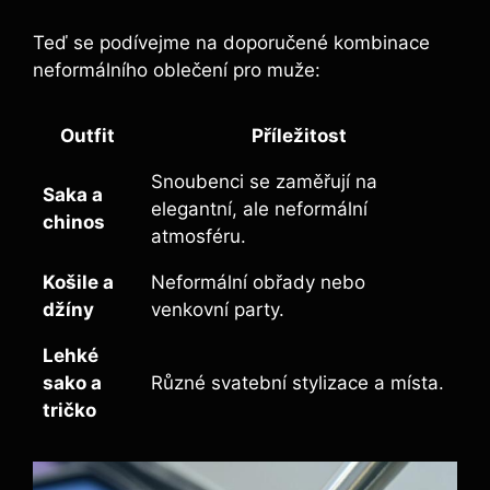
Teď se ‍podívejme na doporučené kombinace
neformálního oblečení pro muže:
Outfit
Příležitost
Snoubenci se zaměřují na
Saka a
⁣elegantní,‍ ale ​neformální
chinos
atmosféru.
Košile a
Neformální obřady⁣ nebo
džíny
venkovní party.
Lehké
sako a
Různé svatební stylizace a místa.
tričko