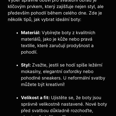
Výběr správné obuvi pro svatební obřad je
klíčovým prvkem, který zajišťuje nejen styl, ale
především pohodlí během celého dne. Zde je
několik tipů, jak vybrat ideální‌ boty:
Materiál:
Vybírejte boty z kvalitních
⁣materiálů, jako je kůže nebo pravá
⁤textilie, které zaručují prodyšnost a
pohodlí.
Styl:
Zvažte, jestli se hodí spíše ležérní
mokasíny, elegantní oxfordky nebo
pohodlné sneakers. U neformální svatby
můžete být kreativní!
Velikost a fit:
Ujistěte ⁢se, že boty⁢ jsou
správně velikostně nastavené. Nové boty
před svatbou důkladně⁤ rozchoďte,