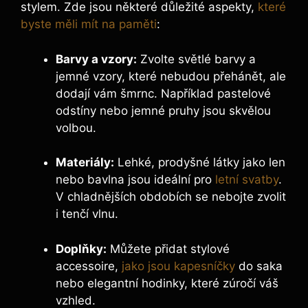
stylem. Zde ⁣jsou některé důležité aspekty,
které
byste měli mít na paměti
:
Barvy a vzory:
Zvolte světlé barvy a
jemné vzory, ​které nebudou přehánět, ale
dodají vám šmrnc. Například pastelové
odstíny nebo jemné pruhy jsou skvělou
⁢volbou.
Materiály:
Lehké, prodyšné látky⁢ jako len⁣
nebo bavlna ‍jsou ideální pro
letní svatby
.
V chladnějších obdobích se nebojte​ zvolit
i tenčí⁤ vlnu.
Doplňky:
Můžete přidat stylové
accessoire,
jako jsou kapesníčky
do saka
nebo elegantní hodinky, které zúročí⁢ váš
vzhled.