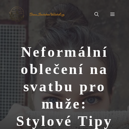
Přeskočit
na
Menu
BrnoSvatebníVeletrh.cz
obsah
Neformální
oblečení na
svatbu pro
muže:
Stylové Tipy