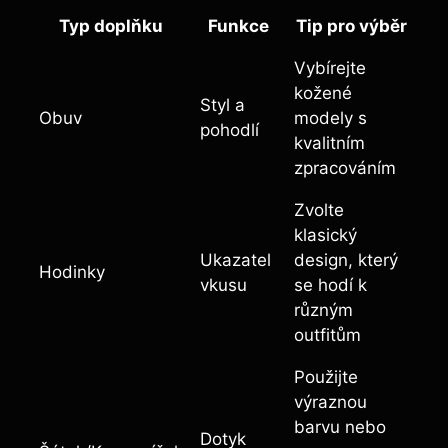
Typ doplňku
Funkce
Tip⁤ pro výběr
Vybírejte
kožené
Styl a
Obuv
modely s
pohodlí
kvalitním
zpracováním
Zvolte
klasický
Ukazatel
design, který
Hodinky
vkusu
‍se hodí k
různým
⁣outfitům
Použijte
⁣výraznou
barvu nebo
Dotyk