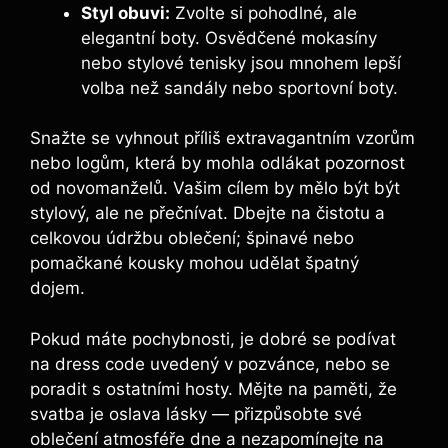
Styl obuvi:
Zvolte si ⁢pohodlné, ale
elegantní boty. Osvědčené mokasíny
⁤nebo stylové tenisky⁢ jsou mnohem lepší
volba než sandály nebo sportovní boty.
Snažte ​se vyhnout příliš extravagantním vzorům
nebo logům, která by mohla ⁣odlákat pozornost
od novomanželů. ⁢Vašim ​cílem by ⁤mělo být být
stylový, ale ne přečnívat. Dbejte na čistotu​ a
celkovou údržbu oblečení; ​špinavé nebo
pomačkané kousky ‍mohou udělat špatný
dojem.
Pokud máte pochybnosti, je dobré se podívat
na dress code ⁢uvedený v pozvánce, nebo se
poradit s ostatními hosty. Mějte na paměti, že
svatba ​je oslava lásky — přizpůsobte své
oblečení atmosféře dne a⁢ nezapomínejte⁢ na