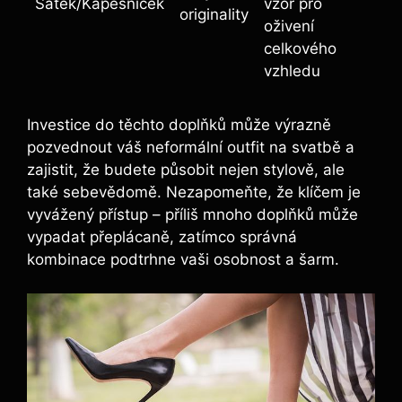
Šátek/Kapesníček
vzor pro⁣
originality
oživení⁤
celkového
vzhledu
Investice do těchto doplňků ‍může výrazně
pozvednout váš neformální outfit na svatbě a
zajistit, že budete působit nejen stylově, ale
také⁢ sebevědomě. Nezapomeňte, že klíčem je⁢
vyvážený přístup – příliš mnoho doplňků může
vypadat přeplácaně, zatímco správná
kombinace podtrhne vaši osobnost a šarm.