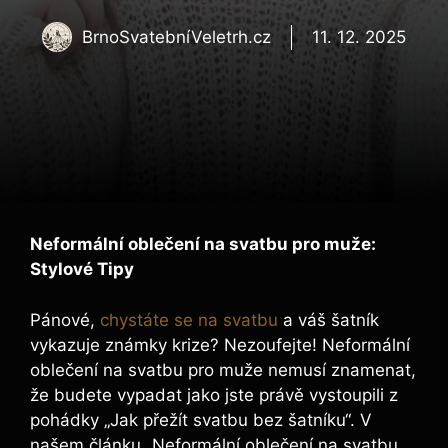
BrnoSvatebníVeletrh.cz
11. 12. 2025
Neformální oblečení ⁣na svatbu pro muže:
Stylové Tipy
Pánové,
chystáte se na svatbu
a váš šatník⁢
vykazuje známky krize? ​Nezoufejte! Neformální
⁤oblečení na svatbu pro muže nemusí znamenat,
že budete ​vypadat ⁣jako jste právě vystoupili z
pohádky „Jak přežít svatbu bez⁣ šatníku“. V
našem článku „Neformální oblečení na svatbu‍