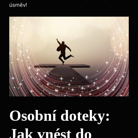
úsměv!
Osobní doteky:
Jak vnést do