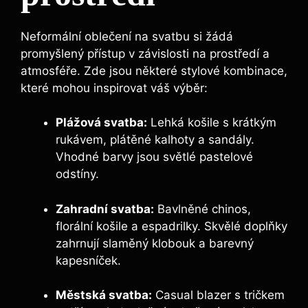
Neformální⁢ oblečení na svatbu‌ si žádá
promyšlený přístup v závislosti ‌na prostředí ‍a⁣
atmosféře. Zde jsou​ některé stylové kombinace,
které mohou inspirovat váš⁣ výběr:
Plážová svatba:
Lehká košile​ s‌ krátkým
rukávem, plátěné kalhoty a sandály.
Vhodné barvy jsou světlé pastelové
odstíny.
Zahradní svatba:
Bavlněné chinos,
florální košile ⁤a espadrilky. Skvělé doplňky
zahrnují slaměný ‍klobouk a barevný
kapesníček.
Městská svatba:
Casual blazer s tričkem