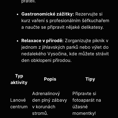
přáteli.
Gastronomické zážitky:
Rezervujte si
kurz vaření s profesionálním šéfkuchařem
a naučte se připravit nějaké delikatesy.
Relaxace v přírodě:
Zorganizujte piknik v
jednom z jihlavských parků nebo výlet do
nedalekého Vysočina, kde můžete strávit
den obklopeni přírodou.
Typ
Popis
Tipy
aktivity
Adrenalinový
Připravte si
Lanové
den plný zábavy
fotoaparát na
centrum
v korunách
úžasné
stromů.
momentky!