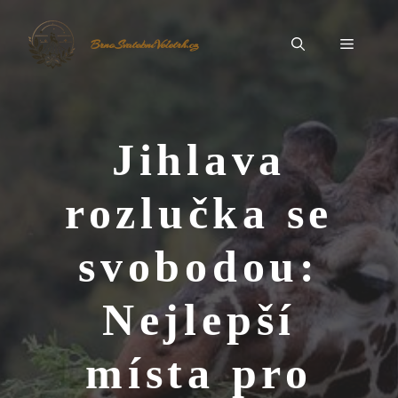
Přeskočit
na
Menu
BrnoSvatebníVeletrh.cz
obsah
Jihlava
rozlučka se
svobodou:
Nejlepší
místa pro