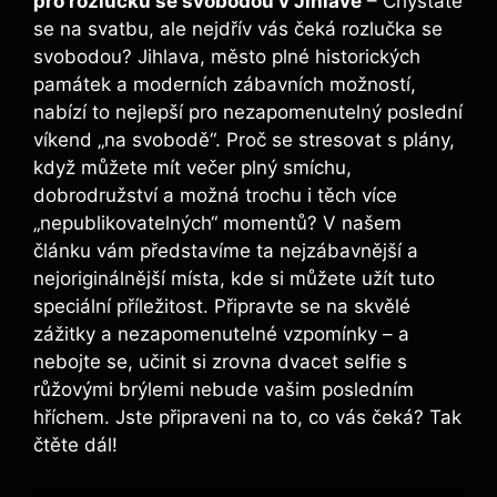
pro rozlučku se svobodou v Jihlavě
– Chystáte
se na svatbu, ale nejdřív vás čeká rozlučka se
svobodou? Jihlava, město plné historických
památek a moderních zábavních možností,
nabízí to nejlepší pro nezapomenutelný poslední
víkend „na svobodě“. Proč se stresovat s plány,
když můžete mít večer plný smíchu,
dobrodružství a možná trochu i těch více
„nepublikovatelných“ momentů? V našem
článku vám představíme ta nejzábavnější a
nejoriginálnější místa, kde si můžete užít tuto
speciální příležitost. Připravte se na skvělé
zážitky a nezapomenutelné vzpomínky – a
nebojte se, učinit si zrovna dvacet selfie s
růžovými brýlemi nebude vašim posledním
hříchem. Jste připraveni na to, co vás čeká? Tak
čtěte dál!