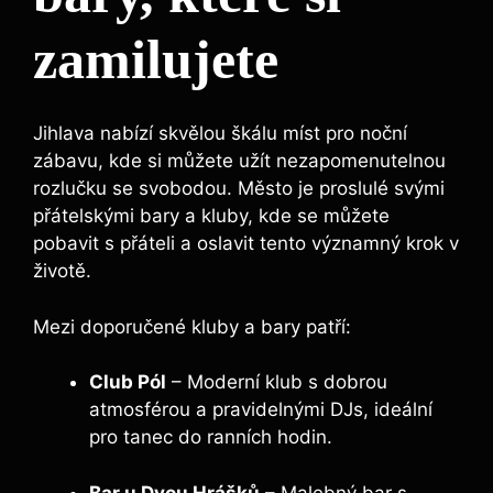
zamilujete
Jihlava nabízí skvělou škálu míst pro noční
zábavu, kde si můžete užít nezapomenutelnou
rozlučku se svobodou. Město je proslulé svými
přátelskými bary a kluby, kde se můžete
pobavit s přáteli a oslavit tento významný krok v
životě.
Mezi doporučené kluby a bary patří:
Club Pól
– Moderní klub s dobrou
atmosférou a pravidelnými DJs, ideální
pro tanec do ranních hodin.
Bar u Dvou Hrášků
– Malebný bar s