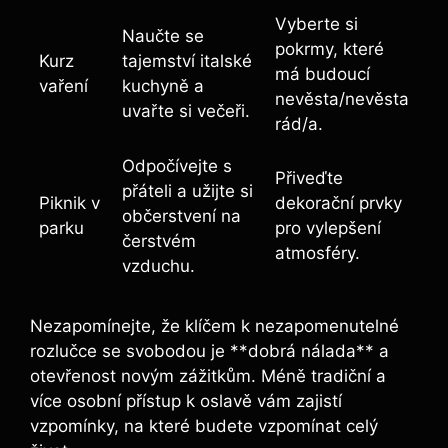
Vyberte si
Naučte se
pokrmy, které
Kurz
tajemství italské
má budoucí
vaření
kuchyně a
nevěsta/nevěsta
uvařte si večeři.
rád/a.
Odpočívejte s
Přiveďte
přáteli a užijte si
Piknik v
dekorační prvky
občerstvení na
parku
pro vylepšení
čerstvém
atmosféry.
vzduchu.
Nezapomínejte, že klíčem k nezapomenutelné
rozlučce se svobodou je **dobrá nálada** a
otevřenost novým zážitkům. Méně tradiční a
více osobní přístup k oslavě vám zajistí
vzpomínky, na které budete vzpomínat celý