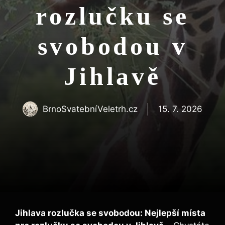
rozlučku se
svobodou v
Jihlavě
BrnoSvatebníVeletrh.cz
15. 7. 2026
Jihlava rozlučka se svobodou: Nejlepší místa