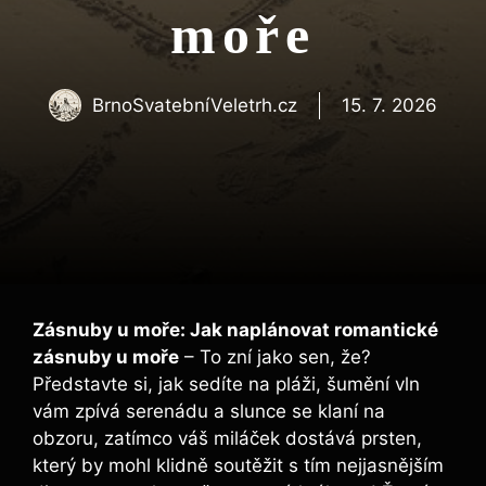
moře
BrnoSvatebníVeletrh.cz
15. 7. 2026
Zásnuby u moře: Jak naplánovat romantické
zásnuby u moře
– To zní jako sen, že?
Představte si, jak sedíte na pláži, šumění vln
vám zpívá serenádu a slunce se klaní na
obzoru, zatímco váš miláček dostává prsten,
který by mohl klidně soutěžit s tím nejjasnějším