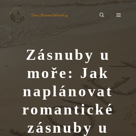
Přeskočit
na
Menu
BrnoSvatebníVeletrh.cz
obsah
Zásnuby u
moře: Jak
naplánovat
romantické
zásnuby u