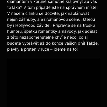
diamantem v koruně samotné královny! Že vás
to láká? V tom případě jste na správném místě!
V našem článku se dozvíte, jak naplánovat
nejen zásnuby, ale i románovou scénu, kterou
by i Hollywood záviděl. Připravte se na trošku
humoru, špetku romantiky a návody, jak udělat
z této nezapomenutelné chvíle něco, co si
budete vyprávět až do konce vašich dní! Takže,
plavky a prsten v ruce – jdeme na to!