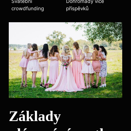
Svatební
Dohromady více
crowdfunding
příspěvků
Základy