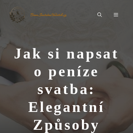
Přeskočit
na
Menu
BrnoSvatebníVeletrh.cz
obsah
Jak si napsat
o peníze
svatba:
Elegantní
Způsoby