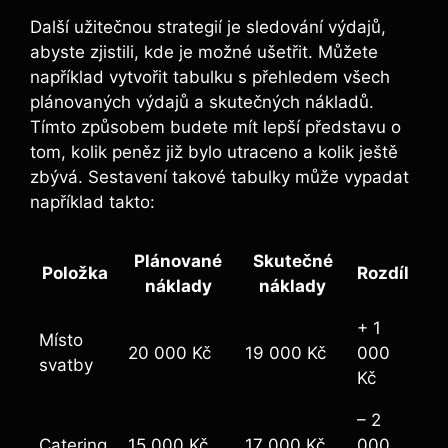
Další užitečnou strategií je sledování výdajů,
abyste zjistili, kde je možné ušetřit. Můžete
například vytvořit tabulku s přehledem všech
plánovaných výdajů a skutečných nákladů.
Tímto způsobem budete mít lepší představu o
tom, kolik peněz již bylo utraceno a kolik ještě
zbývá. Sestavení takové tabulky může vypadat
například takto:
Plánované
Skutečné
Položka
Rozdíl
náklady
náklady
+ 1
Místo
20 000 Kč
19 000 Kč
000
svatby
Kč
– 2
Catering
15 000 Kč
17 000 Kč
000