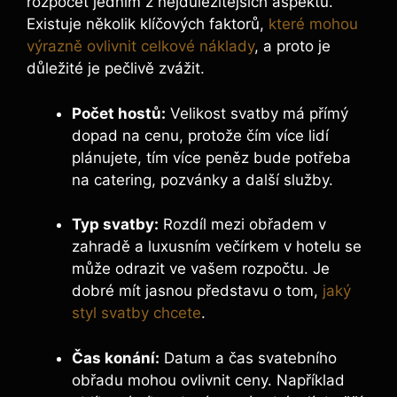
rozpočet jedním z nejdůležitějších aspektů.
Existuje několik klíčových faktorů,
které mohou
výrazně ovlivnit celkové náklady
, a proto je
důležité je pečlivě zvážit.
Počet hostů:
Velikost svatby má přímý
dopad na cenu, protože čím více lidí
plánujete, tím více peněz bude potřeba
na catering, pozvánky a další služby.
Typ svatby:
Rozdíl mezi obřadem v
zahradě a luxusním večírkem v hotelu se
může odrazit ve vašem rozpočtu. Je
dobré mít jasnou představu o tom,
jaký
styl svatby chcete
.
Čas konání:
Datum a čas svatebního
obřadu mohou ovlivnit ceny. Například