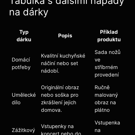
Tabulka s dalšími nápady
na dárky
Typ
Příklad
Popis
dárku
produktu
Sada nožů
Kvalitní kuchyňské
Domácí
ve
náčiní nebo set
potřeby
stříbrném
nádobí.
provedení
Originální obraz
Ručně
Umělecké
nebo soška pro
malovaný
dílo
zkrášlení jejich
obraz na
domova.
plátno
Vstupenka
Vstupenky na
Zážitkový
na
koncert nebo do