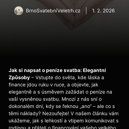
BrnoSvatebníVeletrh.cz
1. 2. 2026
Jak si napsat o peníze svatba: Elegantní
Způsoby
– Vstupte do světa, kde láska a
finance jdou ruku v ruce, a objevte, jak
elegantně a s úsměvem zažádat o peníze na
vaši vysněnou svatbu. Mnozí z nás sní o
dokonalém dni, kdy se řeknou „ano“ – ale co s
těmi náklady? Nezoufejte! V našem článku vám
ukážeme, jak s lehkostí a vtipem komunikovat s
rodinou a přáteli o financování vašeho velkého