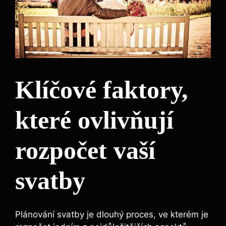
Klíčové faktory,
které ovlivňují
rozpočet vaší
svatby
Plánování svatby je dlouhý proces, ve kterém je