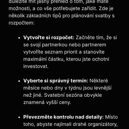
důležité mít jasný přehled o tom, jaké máte
možnosti, a co vše potřebujete zařídit. Zde je
několik základních tipů pro plánování svatby s
rozpočtem:
Vytvořte si rozpočet:
Začněte tím, že si
se svojí partnerkou nebo partnerem
vytvoříte seznam priorit a stanovíte
maximální částku, kterou jste ochotni
investovat.
Vyberte si správný termín:
Některé
měsíce nebo dny v týdnu jsou levnější
než jiné. Svatební sezóna obvykle
znamená vyšší ceny.
Převezměte kontrolu nad detaily:
Místo
toho, abyste najímali drahé organizátory,