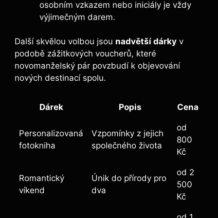
osobním vzkazem nebo iniciály je vždy
výjimečným darem.
Další skvělou volbou jsou
nadvětší dárky
v
podobě zážitkových voucherů, které
novomanželský pár povzbudí k objevování
nových destinací spolu.
Dárek
Popis
Cena
od
Personalizovaná
Vzpomínky z jejich
800
fotokniha
společného života
Kč
od 2
Romantický
Únik do přírody pro
500
víkend
dva
Kč
od 1