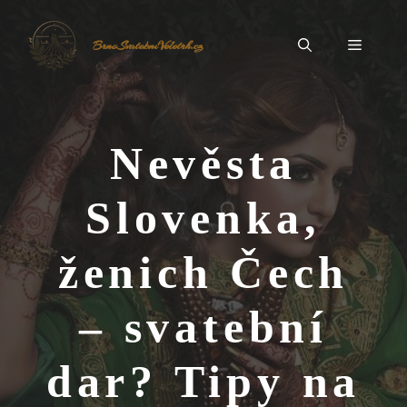
Přeskočit
na
Menu
BrnoSvatebníVeletrh.cz
obsah
Nevěsta
Slovenka,
ženich Čech
– svatební
dar? Tipy na