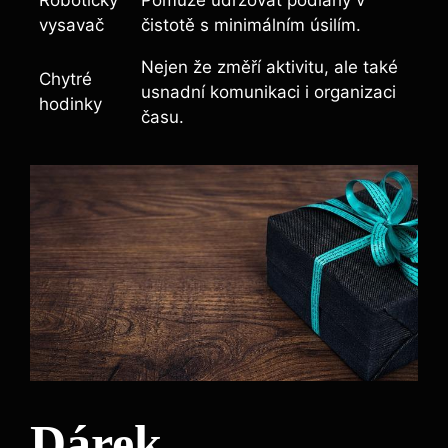
Robotický
Pomůže udržovat podlahy v
vysavač
čistotě s minimálním úsilím.
Nejen že změří aktivitu, ale také
Chytré
usnadní komunikaci i organizaci
hodinky
času.
Dárek