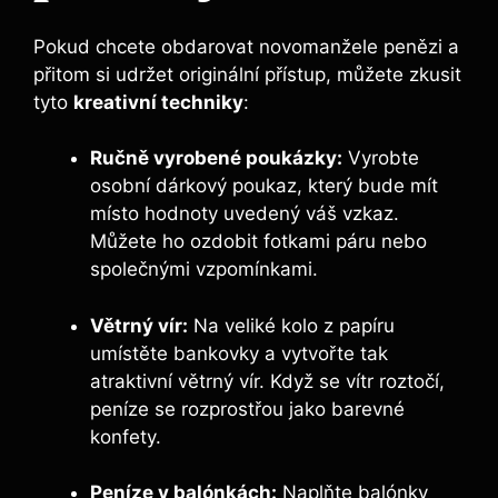
Pokud chcete obdarovat novomanžele penězi a
přitom si udržet originální přístup, můžete zkusit
tyto
kreativní techniky
:
Ručně vyrobené poukázky:
Vyrobte
osobní dárkový poukaz, který bude mít
místo hodnoty uvedený váš vzkaz.
Můžete ho ozdobit fotkami páru nebo
společnými vzpomínkami.
Větrný vír:
Na veliké kolo z papíru
umístěte bankovky a vytvořte tak
atraktivní větrný vír. Když se vítr roztočí,
peníze se rozprostřou jako barevné
konfety.
Peníze v balónkách:
Naplňte balónky