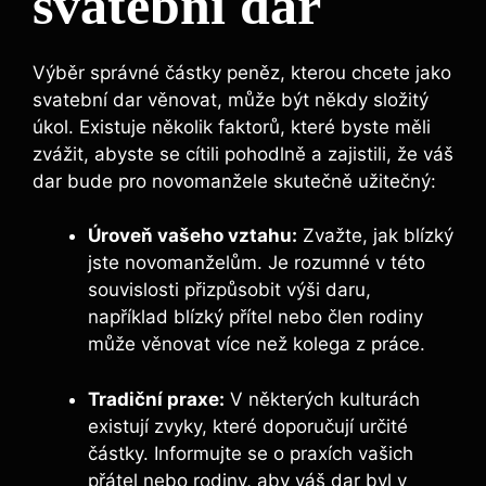
svatební dar
Výběr správné částky peněz, kterou chcete jako
svatební dar věnovat, může být někdy složitý
úkol. Existuje několik faktorů, které byste měli
zvážit, abyste se cítili pohodlně a zajistili, že váš
dar bude pro novomanžele skutečně užitečný:
Úroveň vašeho vztahu:
Zvažte, jak blízký
jste novomanželům. Je rozumné v této
souvislosti přizpůsobit výši daru,
například blízký přítel nebo člen rodiny
může věnovat více než kolega z práce.
Tradiční praxe:
V některých kulturách
existují zvyky, které doporučují určité
částky. Informujte se o praxích vašich
přátel nebo rodiny, aby váš dar byl v