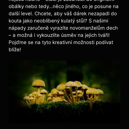
obálky nebo tedy…něco jiného, co je posune na
další level. Chcete, aby váš dárek nezapadl do
kouta jako neoblíbený kulatý stůl? S našimi
nápady zaručeně vyrazíte novomanželům dech
– a možná i vykouzlíte úsměv na jejich tváři!
Pojďme se na tyto kreativní možnosti podívat
blíže!