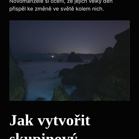
Novomanželé si ocení, že jejich velký den
přispěl ke změně ve světě kolem nich.
Jak vytvořit
skupinový