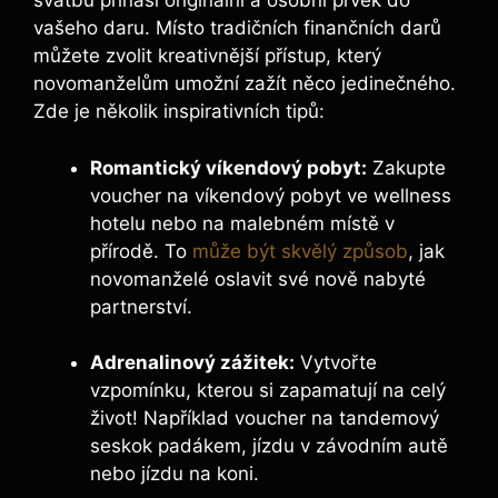
svatbu přináší originální a osobní prvek do
vašeho daru. Místo tradičních finančních darů
můžete zvolit kreativnější přístup, který
novomanželům umožní zažít něco jedinečného.
Zde je několik inspirativních tipů:
Romantický víkendový pobyt:
Zakupte
voucher na víkendový pobyt ve wellness
hotelu nebo na malebném místě v
přírodě. To
může být skvělý způsob
, jak
novomanželé oslavit své nově nabyté
partnerství.
Adrenalinový zážitek:
Vytvořte
vzpomínku, kterou si zapamatují na celý
život! Například voucher na tandemový
seskok padákem, jízdu v závodním autě
nebo jízdu na koni.