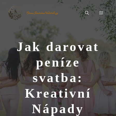
Přeskočit
na
Menu
BrnoSvatebníVeletrh.cz
obsah
Jak darovat
peníze
svatba:
Kreativní
Nápady