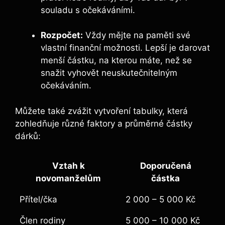
souladu s očekáváními.
Rozpočet:
Vždy mějte na paměti své
vlastní finanční možnosti. Lepší je darovat
menší částku, na kterou máte, než se
snažit vyhovět neuskutečnitelným
očekáváním.
Můžete také zvážit vytvoření tabulky, která
zohledňuje různé faktory a průměrné částky
dárků:
Vztah k
Doporučená
novomanželům
částka
Přítel/čka
2 000 – 5 000 Kč
Člen rodiny
5 000 – 10 000 Kč