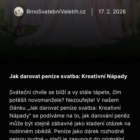
BrnoSvatebníVeletrh.cz
17. 2. 2026
Jak darovat peníze svatba: Kreativní Nápady
Sváteční chvíle se blíží a vy stále tápete, čím
potěšit novomanžele? Nezoufejte! V našem
článku „Jak darovat peníze svatba: Kreativní
Nápady“ se podíváme na to, jak darování peněz
může být stejně zábavné jako kladení otázek na
rodinném obědě. Peníze jako dárek rozhodně
nejsou nudné – stačí je zasunout do originální