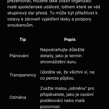
prezentovat, můžete také zvážit organizaci
malé společenské události, během které se váš
skupinový dar předá. To může být příležitost k
oslavy a zároveň vyjádření lásky a podpory
snoubencům.
Tip
Popis
Nepodceňujte důležité
Plánování
detaily, jako je termín
shromáždění daru.
Ujistěte se, že všichni ví, na
Transparency
co peníze půjdou.
Zvažte malou „odměnu“ pro
přispěvatele, jako je osobní
Odměna
poděkování nebo malá
pozornost.