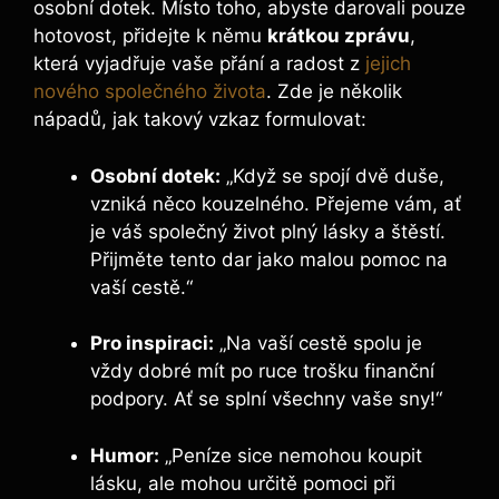
osobní dotek. Místo toho, abyste darovali pouze
hotovost, přidejte k němu
krátkou zprávu
,
která vyjadřuje vaše přání a radost z
jejich
nového společného života
. Zde je několik
nápadů, jak takový vzkaz formulovat:
Osobní dotek:
„Když se spojí dvě duše,
vzniká něco kouzelného. Přejeme vám, ať
je váš společný život plný lásky a štěstí.
Přijměte tento dar jako malou pomoc na
vaší cestě.“
Pro inspiraci:
„Na vaší cestě spolu je
vždy dobré mít po ruce trošku finanční
podpory. Ať se splní všechny vaše sny!“
Humor:
„Peníze sice nemohou koupit
lásku, ale mohou určitě pomoci při