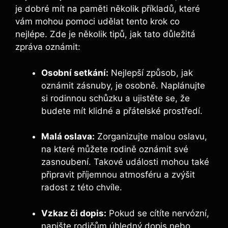
je dobré mít na paměti několik příkladů, které
vám mohou pomoci udělat tento krok co
nejlépe. Zde je několik tipů, jak tato důležitá
zpráva oznámit:
Osobní setkání:
Nejlepší způsob, jak
oznámit zásnuby, je osobně. Naplánujte
si rodinnou schůzku a ujistěte se, že
budete mít klidné a přátelské prostředí.
Malá oslava:
Zorganizujte malou oslavu,
na které můžete rodině oznámit své
zasnoubení. Takové události mohou také
připravit příjemnou atmosféru a zvýšit
radost z této chvíle.
Vzkaz či dopis:
Pokud se cítíte nervózní,
napište rodičům úhledný dopis nebo