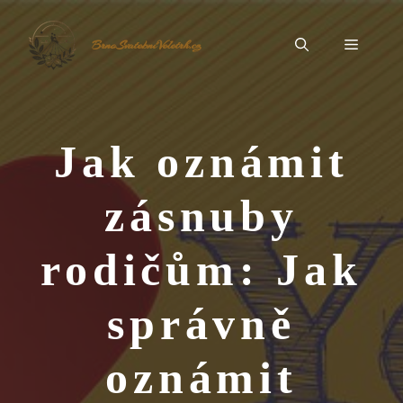
Přeskočit
na
Menu
BrnoSvatebníVeletrh.cz
obsah
Jak oznámit
zásnuby
rodičům: Jak
správně
oznámit