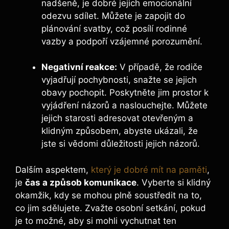
nadšeně, je dobré jejich emocionální
odezvu sdílet. Můžete je zapojit do
plánování svatby, což posílí rodinné
vazby a podpoří vzájemné porozumění.
Negativní reakce:
V případě, že rodiče
vyjadřují pochybnosti, snažte se jejich
obavy pochopit. Poskytněte jim prostor k
vyjádření názorů a naslouchejte. Můžete
jejich starosti adresovat otevřeným a
klidným způsobem, abyste ukázali, že
jste si vědomi důležitosti jejich názorů.
Dalším aspektem,
který je dobré mít na paměti
,
je
čas a způsob komunikace
. Vyberte si klidný
okamžik, kdy se mohou plně soustředit na to,
co jim sdělujete. Zvažte osobní setkání, pokud
je to možné, aby si mohli vychutnat ten