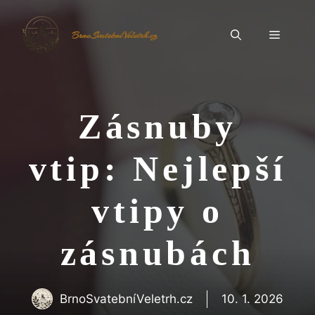
Přeskočit
na
Menu
BrnoSvatebníVeletrh.cz
obsah
Zásnuby
vtip: Nejlepší
vtipy o
zásnubách
BrnoSvatebníVeletrh.cz
10. 1. 2026