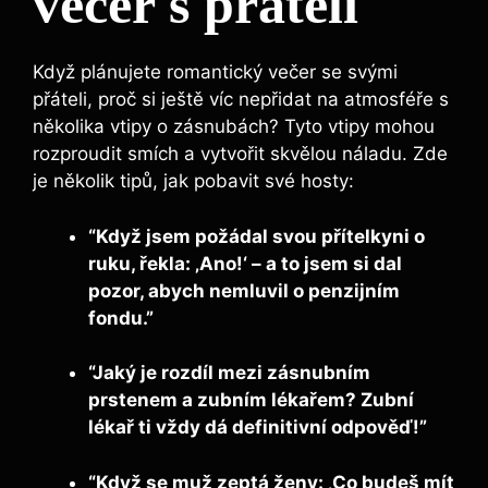
večer s přáteli
Když plánujete romantický večer se svými
přáteli, proč si ještě víc nepřidat na atmosféře s
několika vtipy o zásnubách? Tyto vtipy mohou
rozproudit smích a vytvořit skvělou náladu. Zde
je několik tipů, jak pobavit své hosty:
“Když jsem požádal svou přítelkyni o
ruku, řekla: ‚Ano!‘ – a to jsem si dal
pozor, abych nemluvil o penzijním
fondu.”
“Jaký je rozdíl mezi zásnubním
prstenem a zubním lékařem? Zubní
lékař ti vždy dá definitivní odpověď!”
“Když se muž zeptá ženy: ‚Co budeš mít