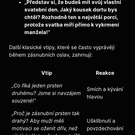
„Představ si, že budeš mít svůj vlastní
svatební den. Jaký kousek dortu bys
chtěl? Rozhodně ten s největší porcí,
protože svatba míří přímo k vykrmení
manžela!“
Další klasické vtipy, které se často vyprávějí
během zásnubních oslav, zahrnují:
Vtip
Reakce
„Co říká jeden prsten
Smích a kývání
druhému? Jsme si navzájem
hlavou
souzené!“
„Proč je zásnubní prsten tak
drahý? Aby muži měli
Ušklíbnutí a
motivaci se oženit dřív, než
povzdechování