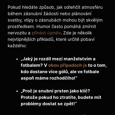
Pokud hledáte způsob, jak odlehčit atmosféru
během zásnubní žádosti nebo plánování
svatby, vtipy o zásnubách mohou být skvělým
prostředkem. Humor často pomáhá zmírnit
nervozitu a
přinést úsměv
. Zde je několik
nejvtipnějších příkladů, které určitě pobaví
každého:
„Jaký je rozdíl mezi manželstvím a
fotbalem? V
obou případech je
to o tom,
kdo dostane více gólů, ale ve fotbale
aspoň máme rozhodčího!“
„Proč je snubní prsten jako klíč?
Protože pokud ho ztratíte, budete mít
problémy dostat se zpět!“