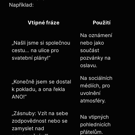
Například:
Vtipné fráze
Použití
Na oznámení
„Našli jsme si společnou
nebo jako
cestu… na ulice pro
součást
svatební plány!”
pozvánky na
oslavu.
Na sociálních
„Konečně jsem se dostal
médiích, pro
k pokladu, a ona řekla
uvolnění
ANO!”
atmosféry.
„Zásnuby: Vzít na sebe
Na vtipných
zodpovědnost nebo se
pohlednicích
zamyslet nad
přátelům.