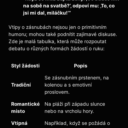
na sobě na svatbě?‘, odpoví mu: ‚To, co
jsi mi dal, miláčku!’”
Vtipy o zásnubách nejsou jen o primitivním
humoru; mohou také podnítit zajímavé diskuse.
Zde je malá tabulka, která může rozpoutat
debatu o různých formách žádostí o ruku:
Styl žádosti
Popis
Se zásnubním prstenem, na
Tradiční
kolenou a s emotivní
proslovem.
Romantické
Na pláži při západu slunce
místo
nebo na vrcholu hory.
Vtipná
Například, když se požádá o