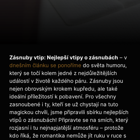
Zásnuby vtip: Nejlepší vtipy o zásnubách
– v
dnešním článku se ponoříme
do světa humoru,
který se točí kolem jedné z nejdůležitějších
událostí v životě každého páru. Zásnuby jsou
nejen obrovským krokem kupředu, ale také
ideální příležitostí k pobavení. Pro všechny
zasnoubené i ty, kteří se už chystají na tuto
magickou chvíli, jsme připravili sbírku nejlepších
vtipů o zásnubách! Připravte se na smích, který
rozjasní i tu nejnapjatější atmosféru – protože
kdo říká, že romantika nemůže jít ruku v ruce s