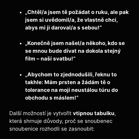
„Chtěl/a jsem tě požádat o ruku, ale pak
jsem si uvědomil/a, že vlastně chci,
abys mi ji daroval/a s sebou!“
„Konečně jsem našel/a někoho, kdo se
se mnou bude dívat na dokola stejný
film – naší svatbu!“
„Abychom to zjednodušili, řeknu to
takhle: Mám prsten a žádám tě o
tolerance na mojí neustálou túru do
obchodu s máslem!“
Další možností je vytvořit
vtipnou tabulku
,
která shrnuje důvody, proč se snoubenec
snoubenice rozhodli se zasnoubit: