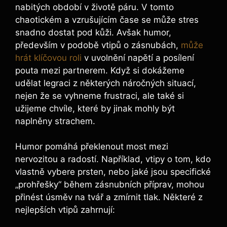
nabitých období v životě páru. V tomto
chaotickém a vzrušujícím čase se může stres
snadno dostat pod kůži. Avšak humor,
především v podobě vtipů o zásnubách,
může
hrát klíčovou roli
v uvolnění napětí a posílení
pouta mezi partnerem. Když si dokážeme
udělat legraci z některých náročných situací,
nejen že se vyhneme frustraci, ale také si
užijeme chvíle, které by jinak mohly být
naplněny strachem.
Humor pomáhá překlenout most mezi
nervozitou a radostí. Například, vtipy o tom, kdo
vlastně vybere prsten, nebo jaké jsou specifické
„prohřešky“ během zásnubních příprav, mohou
přinést úsměv na tvář a zmírnit tlak. Některé z
nejlepších vtipů zahrnují: