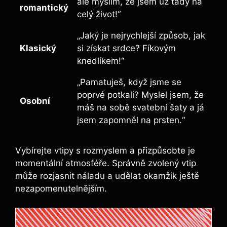
ale myslím, že jsem už tady na
romantický
celý život!“
„Jaký je nejrychlejší způsob, jak
Klasický
si získat srdce? Fíkovým
knedlíkem!“
„Pamatuješ, když jsme se
poprvé potkali? Myslel jsem, že
Osobní
máš na sobě svatební šaty a já
jsem zapomněl na prsten.“
Vybírejte vtipy s rozmyslem a přizpůsobte je
momentální atmosféře. Správně zvolený vtip
může rozjasnit náladu a udělat okamžik ještě
nezapomenutelnějším.