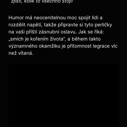
zjistí, kolik to všechno stojí!“
Humor má neocenitelnou moc spojit lidi a
rozdělit napětí, takže připravte si tyto perličky
na vaši příští zásnubní oslavu. Jak se říká:
„smích je kořením života“, a během takto
významného okamžiku je přítomnost legrace víc
než vítaná.