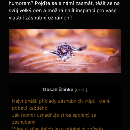
humorem? Pojďte se s námi zasmát, těšit se na
svůj velký den a možná najít inspiraci pro vaše
vlastní zásnubní oznámení!
Obsah článku
[
skrýt
]
Nejvtipnější příklady zásnubních vtipů, které
pobaví každého
Jak humor usnadňuje stres spojený se
zásnubami
Vtipy o zásnubách jako originální způsob