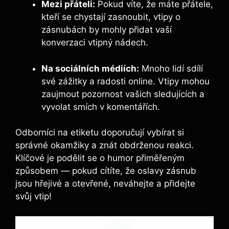
Mezi přáteli:
Pokud víte, že máte přátele,
kteří se chystají zasnoubit, vtipy o
zásnubách by mohly přidat vaší
konverzaci vtipný nádech.
Na sociálních médiích:
Mnoho lidí sdílí
své zážitky a radosti online. Vtipy mohou
zaujmout pozornost vašich sledujících a
vyvolat smích v komentářích.
Odborníci na etiketu doporučují vybírat si
správné okamžiky a znát obdrženou reakci.
Klíčové je podělit se o humor přiměřeným
způsobem — pokud cítíte, že oslavy zásnub
jsou hřejivé a otevřené, neváhejte a přidejte
svůj vtip!