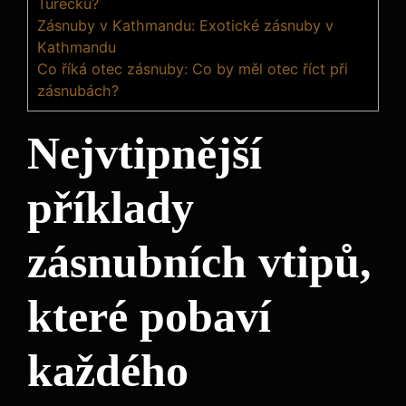
Turecku?
Zásnuby v Kathmandu: Exotické zásnuby v
Kathmandu
Co říká otec zásnuby: Co by měl otec říct při
zásnubách?
Nejvtipnější
příklady
zásnubních vtipů,
které pobaví
každého