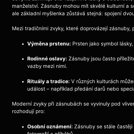
manželství. Zásnuby mohou mít skvělé kulturní a s
ale základní myšlenka zůstává stejná: spojení dvou 
Mezi tradičními zvyky, které doprovázejí zásnuby, p
Výměna prstenu:
Prsten jako symbol lásky, 
Rodinné oslavy:
Zásnuby jsou často příležit
vazby mezi nimi.
Rituály a tradice:
V různých kulturách můžeme
událost – například předání darů nebo speci
Moderní zvyky při zásnubách se vyvinuly pod vlive
rozhodují pro:
Osobní oznámení:
Zásnuby se stále častěji 
fotografií a příběhů.