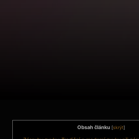
Obsah článku
[
skrýt
]