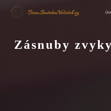
Přeskočit
na
BrnoSvatebníVeletrh.cz
Úv
obsah
Zásnuby zvyky