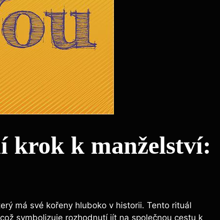
 krok k manželství:
rý má své kořeny hluboko v historii. Tento rituál
což symbolizuje rozhodnutí jít na společnou cestu k