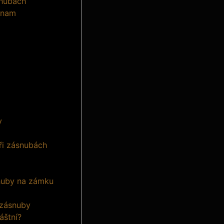
snubách
ýznam
y
ři zásnubách
nuby na zámku
 zásnuby
áštní?