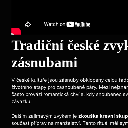
Tradiční české zvy
zásnubami
V české kultuře jsou zásnuby obklopeny celou řado
životního etapy pro zasnoubené páry. Mezi nejznám
často provází romantická chvíle, kdy snoubenec sv
závazku.
Dalším zajímavým zvykem je
zkouška krevní skup
součást příprav na manželství. Tento rituál měl sy