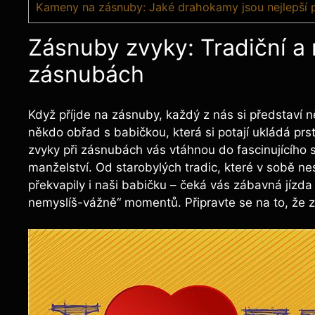
Kameny na zásnuby: Jaké drahokamy jsou nejlepší p
Zásnuby zvyky: Tradiční a 
zásnubách
Když příjde na zásnuby, každý z nás si představí n
někdo obřad s babičkou, která si potají ukládá pr
zvyky při zásnubách vás vtáhnou do fascinujícího 
manželství. Od starobylých tradic, které v sobě ne
překvapily i naši babičku – čeká vás zábavná jízda 
nemyslíš-vážně“ momentů. Připravte se na to, že 