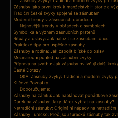
Zásnuby zvyky: Tradiční a moderní zvyky při zá
Zásnuby jako první krok k manželství: Historie a v
Tradiční české zvyky spojené se zásnubami
Moderní trendy v zásnubních obřadech
Nejnovější trendy v obřadech a symbolech
Symbolika a význam zásnubních prstenů
Rituály a oslavy: Jak naložit se zásnubami dnes
Praktické tipy pro úspěšné zásnuby
Zásnuby a rodina: Jak zapojit blízké do oslav
Mezinárodní pohled na zásnubní zvyky
Příprava na svatbu: Jak zásnuby ovlivňují další krok
Časté Dotazy
Q&A: Zásnuby zvyky: Tradiční a moderní zvyky p
Klíčové Poznatky
Doporučujeme:
Zásnuby na zámku: Jak naplánovat pohádkové zás
Dárek na zásnuby: Jaký dárek vybrat na zásnuby?
Netradiční zásnuby: Originální nápady na netradiční
Zásnuby Turecko: Proč jsou turecké zásnuby tak zvl