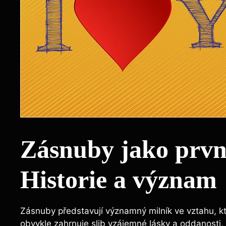
Zásnuby jako první
Historie a význam
Zásnuby představují významný milník ve vztahu, kte
obvykle zahrnuje slib vzájemné lásky a oddanosti, 