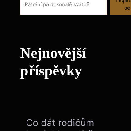
Inspir
se
Nejnovější
příspěvky
Co dát rodičům