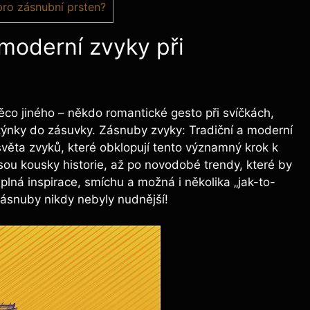
ro zásnubní prsten?
moderní zvyky při
ěco jiného – někdo romantické gesto při svíčkách,
stýnky do zásuvky. Zásnuby zvyky: Tradiční a moderní
světa zvyků, které obklopují tento významný krok k
sou kousky historie, až po novodobé trendy, které by
plná inspirace, smíchu a možná i několika „jak-to-
zásnuby nikdy nebyly nudnější!