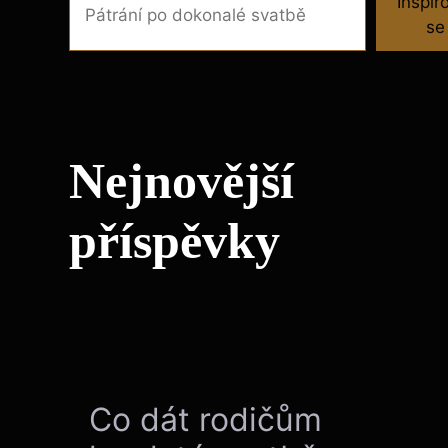
Inspir
se
Nejnovější
příspěvky
Co dát rodičům