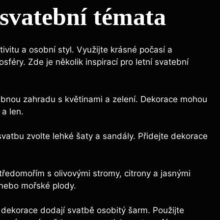
 svatební témata
vitu a osobní styl. Využijte krásné počasí a
féry. Zde je několik inspirací pro letní svatební
bnou zahradu s květinami a zelení. Dekorace mohou
 a len.
atbu zvolte lehké šaty a sandály. Přidejte dekorace
tředomořím s olivovými stromy, citrony a jasnými
s nebo mořské plody.
dekorace dodají svatbě osobitý šarm. Použijte