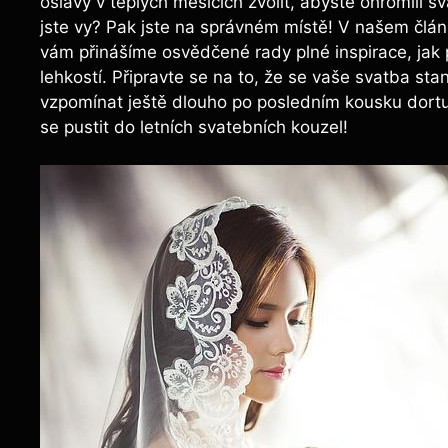
oslavy v teplých měsících zvolit, abyste ohromili 
jste vy? Pak jste na správném místě! V našem článku
vám přinášíme osvědčené rady plné inspirace, jak 
lehkostí. Připravte se na to, že se vaše svatba s
vzpomínat ještě dlouho po posledním kousku dortu.
se pustit do letních svatebních kouzel!