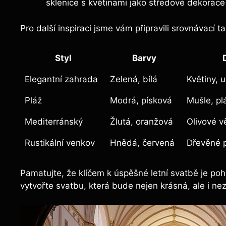
sklenice s květinami jako středové dekorace
Pro další inspiraci jsme vám připravili srovnávací 
Styl
Barvy
Elegantní zahrada
Zelená, bílá
Květiny, 
Pláž
Modrá, písková
Mušle, pl
Mediterránský
Žlutá, oranžová
Olivové vě
Rustikální venkov
Hnědá, červená
Dřevěné p
Pamatujte, že klíčem k úspěšné letní svatbě je poho
vytvořte svatbu, která bude nejen krásná, ale i n