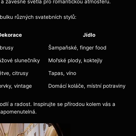
 a závesné světla pro romantickou atmosféru.
tabulku různých svatebních stylů:
Dekorace
Jídlo
ubrusy
Šampaňské, finger food
ážové slunečníky
Mořské plody, koktejly
tve, citrusy
Tapas, víno
rvky, vintage
Domácí koláče, místní potraviny
dlí a radost. Inspirujte se přírodou kolem vás a
ezapomenutelná.