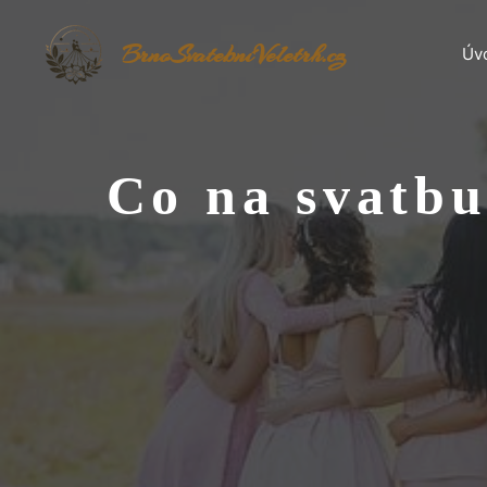
Přeskočit
na
BrnoSvatebníVeletrh.cz
Úv
obsah
Co na svatbu 