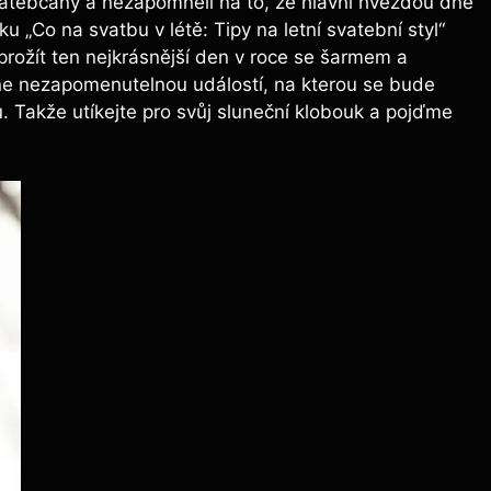
svatebčany a nezapomněli na to, že hlavní hvězdou dne
 „Co na svatbu v létě: Tipy na letní svatební styl“
prožít ten nejkrásnější den v roce se šarmem a
tane nezapomenutelnou událostí, na kterou se bude
 Takže utíkejte pro svůj sluneční klobouk a pojďme