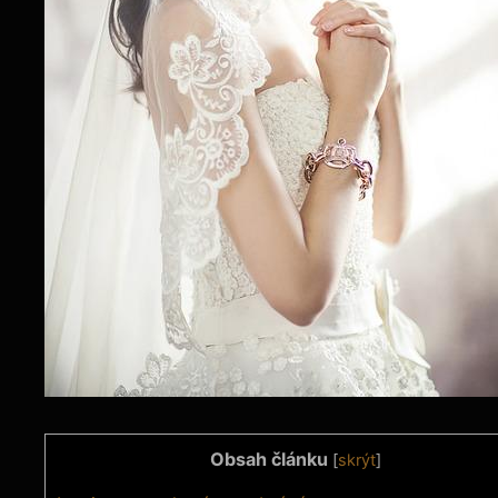
Obsah článku
[
skrýt
]