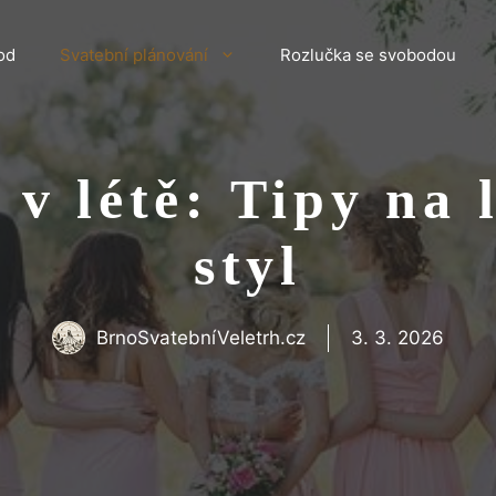
od
Svatební plánování
Rozlučka se svobodou
v létě: Tipy na 
styl
BrnoSvatebníVeletrh.cz
3. 3. 2026