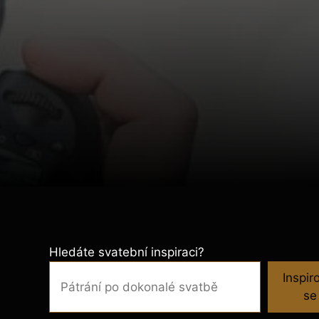
Hledáte svatební inspiraci?
Inspir
se