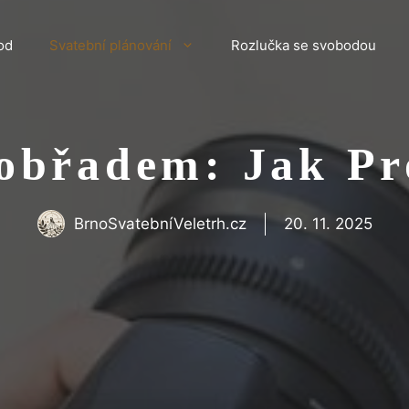
od
Svatební plánování
Rozlučka se svobodou
 obřadem: Jak Pr
BrnoSvatebníVeletrh.cz
20. 11. 2025