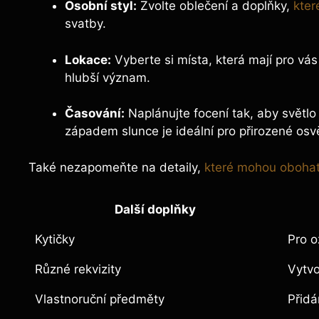
Osobní styl:
Zvolte oblečení a doplňky,
kter
svatby.
Lokace:
Vyberte si místa, která mají pro vá
hlubší význam.
Časování:
Naplánujte focení tak, aby světlo 
západem slunce je ideální pro přirozené osvě
Také nezapomeňte na detaily,
které mohou obohati
Další doplňky
Kytičky
Pro o
Různé rekvizity
Vytvo
Vlastnoruční předměty
Přidá