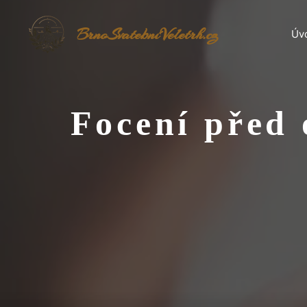
Přeskočit
na
BrnoSvatebníVeletrh.cz
Úv
obsah
Focení před