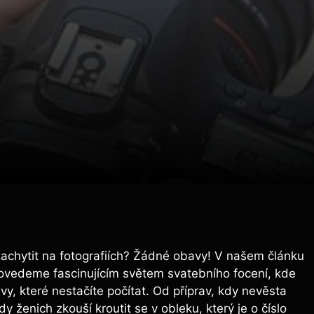
e zachytit na fotografiích? Žádné obavy! V našem článku
ovedeme fascinujícím světem svatebního focení, kde
ěvy, které nestačíte počítat. Od příprav, kdy nevěsta
 ženich zkouší kroutit se v obleku, který je o číslo