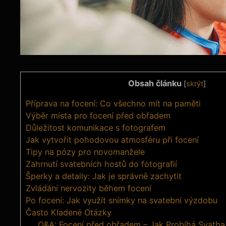
Obsah článku
[
skrýt
]
Příprava na focení: Co všechno mít na paměti
Výběr místa pro focení před obřadem
Důležitost komunikace s fotografem
Jak vytvořit pohodovou atmosféru při focení
Tipy na pózy pro novomanžele
Zahrnutí svatebních hostů do fotografií
Šperky a detaily: Jak je správně zachytit
Zvládání nervozity během focení
Po focení: Jak využít snímky na svatební výzdobu
Často Kladené Otázky
Q&A: Focení před obřadem – Jak Probíhá Svatba