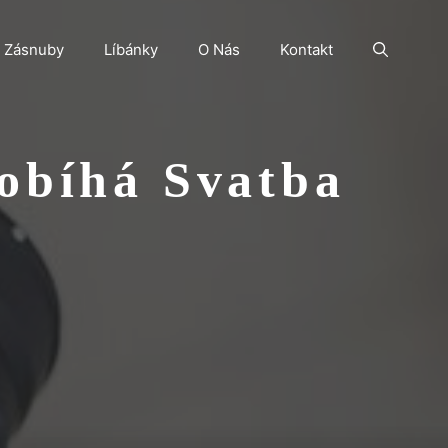
Zásnuby
Líbánky
O Nás
Kontakt
obíhá Svatba