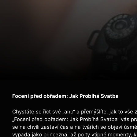
Focení před obřadem: Jak Probíhá Svatba
Chystáte se říct své „ano“ a přemýšlíte, jak to vš
„Focení před obřadem: Jak Probíhá Svatba“ vás pr
se na chvíli zastaví čas a na tvářích se objeví úsm
vypadá jako princezna, až po ty vtipné momenty, kdy