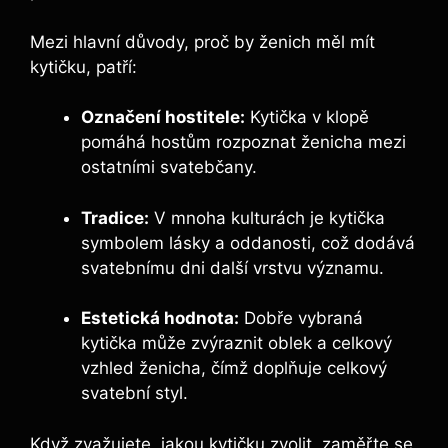
Mezi hlavní důvody, proč by ženich měl mít
kytičku, patří:
Označení hostitele:
Kytička v klopě
pomáhá hostům rozpoznat ženicha mezi
ostatními svatebčany.
Tradice:
V mnoha kulturách je kytička
symbolem lásky a oddanosti, což dodává
svatebnímu dni další vrstvu významu.
Estetická hodnota:
Dobře vybraná
kytička může zvýraznit oblek a celkový
vzhled ženicha, čímž doplňuje celkový
svatební styl.
Když zvažujete, jakou kytičku zvolit, zaměřte se