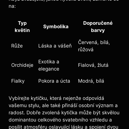
na:
Typ
Doporučené
Symbolika
květin
barvy
Červená, bílá,
Růže
Láska a vášeň
růžová
Exotika a
Orchideje
Fialová, žlutá
elegance
Fialky
Pokora a úcta
Modrá, bílá
Vybírejte kytičku, která nejenže odpovídá
vašemu stylu, ale také přináší osobní význam a
radost. Dobře zvolená kytička může být skvělou
dominantou celkového svatebního vzhledu a
posílit atmosféru oslavující lásku a spojení dvou