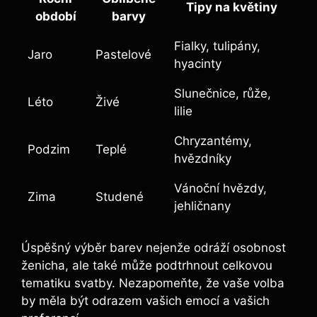
Tipy na květiny
období
barvy
Fialky, tulipány,
Jaro
Pastelové
hyacinty
Slunečnice, růže,
Léto
Živé
lilie
Chryzantémy,
Podzim
Teplé
hvězdníky
Vánoční hvězdy,
Zima
Studené
jehličnany
Úspěšný výběr barev nejenže odráží osobnost
ženicha, ale také může podtrhnout celkovou
tematiku svatby. Nezapomeňte, že vaše volba
by měla být odrazem vašich emocí a vašich