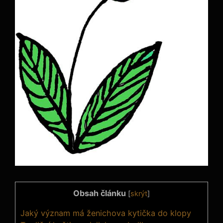
Obsah článku
[
skrýt
]
Jaký význam má ženichova kytička do klopy