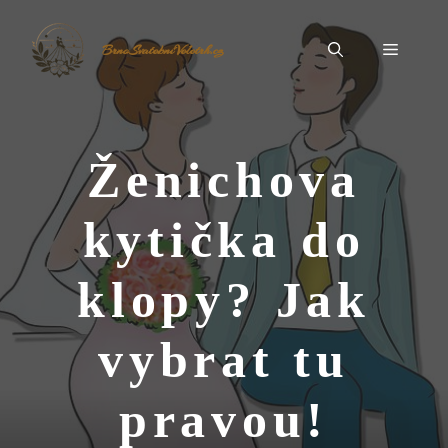
Přeskočit
na
Menu
BrnoSvatebníVeletrh.cz
obsah
Ženichova
kytička do
klopy? Jak
vybrat tu
pravou!