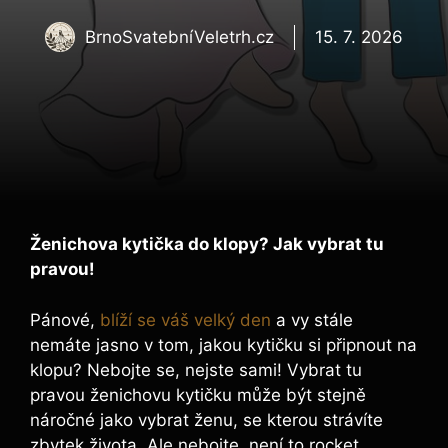
BrnoSvatebníVeletrh.cz
15. 7. 2026
Ženichova kytička do klopy? Jak vybrat tu
pravou!
Pánové,
blíží se váš velký den
a vy stále
nemáte jasno v tom, jakou kytičku si připnout na
klopu? Nebojte se, nejste sami! Vybrat tu
pravou ženichovu kytičku může být stejně
náročné jako vybrat ženu, se kterou strávíte
zbytek života. Ale nebojte, není to rocket