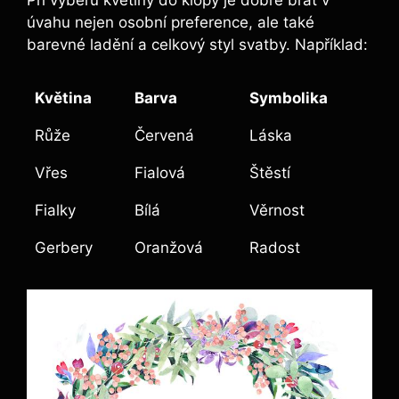
Při výběru květiny do klopy je dobré brát v
úvahu nejen osobní preference, ale také
barevné ladění a celkový styl svatby. Například:
Květina
Barva
Symbolika
Růže
Červená
Láska
Vřes
Fialová
Štěstí
Fialky
Bílá
Věrnost
Gerbery
Oranžová
Radost