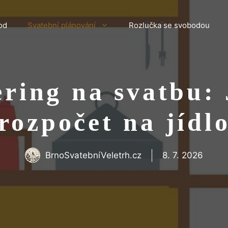
od
Svatební plánování
Rozlučka se svobodou
tering na svatbu:
rozpočet na jídl
BrnoSvatebníVeletrh.cz
8. 7. 2026