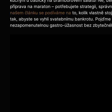
kuchyni u babičky na bramborovém salátu! Ne, děk
příprava na maraton – potřebujete strategii, správ
našem článku se podíváme na
to, kolik vlastně sto
tak, abyste se vyhli svatebnímu bankrotu. Pojďme
nezapomenutelnou gastro-úžasnost bez zbytečnéh