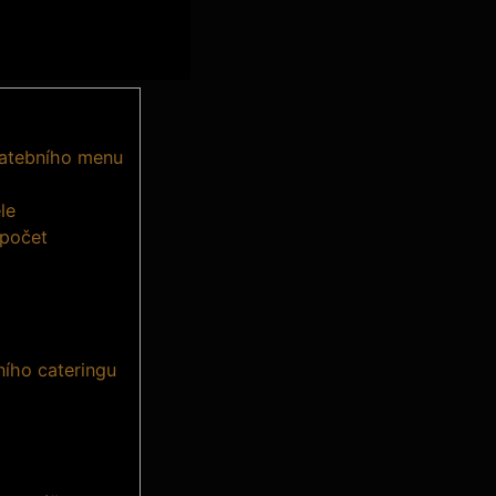
svatebního menu
le
zpočet
ního cateringu