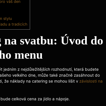
pro váš den
m stylu
ladu a tradicích
ng na svatbu: Úvod do
ího menu
 jedním z nejdůležitějších rozhodnutí, která budete
 vašeho velkého dne, může také značně zasáhnout do
, že náklady na catering se mohou lišit v
závislosti na
í bude celková cena za jídlo a nápoje.