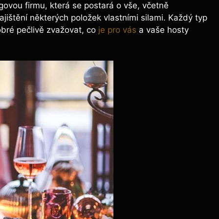
ngovou firmu, která se postará o vše, včetně
jištění některých položek vlastními silami. Každý typ
obré pečlivě zvažovat, co
je pro vás
a vaše hosty