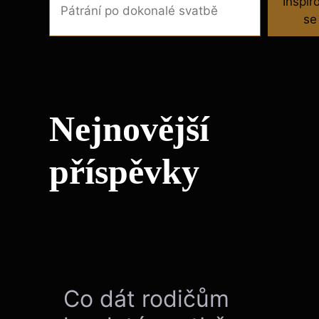
Inspir
se
Nejnovější
příspěvky
Co dát rodičům