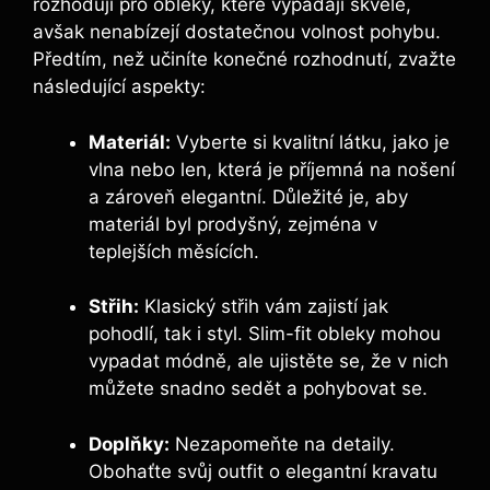
rozhodují pro obleky, které vypadají skvěle,
avšak nenabízejí dostatečnou volnost pohybu.
Předtím, než učiníte konečné rozhodnutí, zvažte
následující aspekty:
Materiál:
Vyberte si kvalitní látku, jako je
vlna nebo len, která je příjemná na nošení
a zároveň elegantní. Důležité je, aby
materiál byl prodyšný, zejména v
teplejších měsících.
Střih:
Klasický střih vám zajistí jak
pohodlí, tak i styl. Slim-fit obleky mohou
vypadat módně, ale ujistěte se, že v nich
můžete snadno sedět a pohybovat se.
Doplňky:
Nezapomeňte na detaily.
Obohaťte svůj outfit o elegantní kravatu