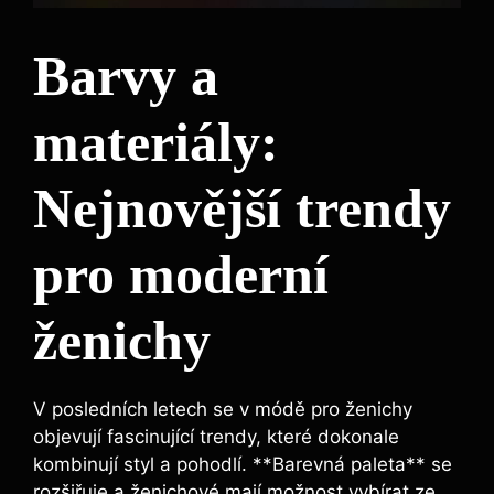
Barvy a
materiály:
Nejnovější trendy
pro moderní
ženichy
V posledních letech se v módě pro ženichy
objevují fascinující trendy, které dokonale
kombinují styl a pohodlí. **Barevná paleta** se
rozšiřuje a ženichové mají možnost vybírat ze