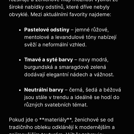
široké nabídky odstínů, které dříve nebyly
obvyklé. Mezi aktuálními favority najdeme:
Pastelové odstíny
– jemné růžové,
mentolové a levandulové tóny nabízejí
svěží a neformální vzhled.
Tmavé a syté barvy
– navy modrá,
burgundská a smaragdově zelená
dodávají elegantní nádech a vážnost.
Neutrální barvy
– černá, šedá a béžová
jsou stále v trendu a ideálně se hodí do
různých svatebních témat.
Pokud jde o **materiály**, ženichové se od
tradičního obleku odklánějí k modernějším a