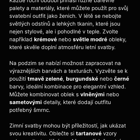
Každé roční období přináší různé barevné
palety a materiály, které můžete použít pro svůj
svatební outfit jako ženich. V létě se nebojte
světlých odstínů a lehkých tkanin, které jsou
nejen stylové, ale i pohodlné v teple. Zvolte
například
krémové
nebo
světle modré
obleky,
které skvěle doplní atmosféru letní svatby.
Na podzim se nabízí možnost zapracovat na
výraznějších barvách a texturách. Vyzvěte se k
použití
tmavě zelené
,
burgundské
nebo
černé
barvy, ideální kombinace pro elegantní vzhled.
Můžete kombinovat oblek s
vlněnými
nebo
sametovými
detaily, které dodají outfitu
potřebný šmrnc.
Zimní svatby mohou být příležitostí, jak ukázat
svou kreativitu. Oblečte si
tartanové
vzory