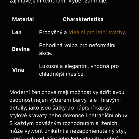
zajímavějším texturám. Výběr zahrnuje:
Materiál
Charakteristika
Len
Prodyšný a
ideální pro letní svatby
.
Pohodlná volba pro neformální
Bavlna
akce.
Luxusní a elegantní, vhodná pro
Vlna
chladnější měsíce.
Moderní ženichové mají možnost vyjádřit svou
osobnost nejen výběrem barvy, ale i hravými
detaily, jako jsou šátky do náprsní kapsy,
stylové kravaty nebo dokonce i netradiční obuv.
S každým odvážným rozhodnutím si ženich
může vytvořit unikátní a nezapomenutelný styl,
který bude odrážet jeho Individualitu a chuť k