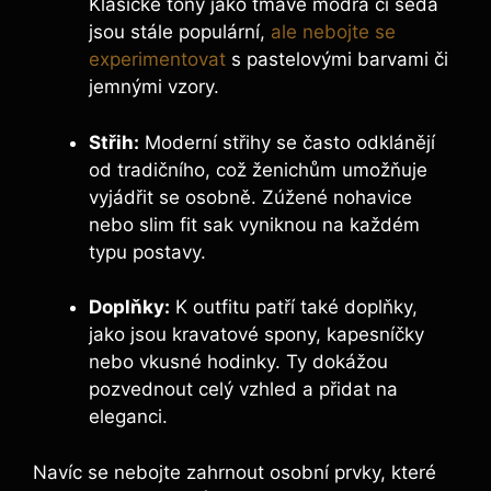
Klasické tóny jako tmavě modrá či šedá
jsou stále populární,
ale nebojte se
experimentovat
s pastelovými barvami či
jemnými vzory.
Střih:
Moderní střihy se často odklánějí
od tradičního, což ženichům umožňuje
vyjádřit se osobně. Zúžené nohavice
nebo slim fit sak vyniknou na každém
typu postavy.
Doplňky:
K outfitu patří také doplňky,
jako jsou kravatové spony, kapesníčky
nebo vkusné hodinky. Ty dokážou
pozvednout celý vzhled a přidat na
eleganci.
Navíc se nebojte zahrnout osobní prvky, které