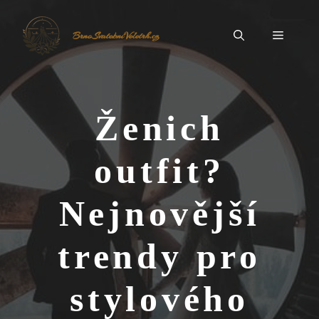
Přeskočit
na
Menu
BrnoSvatebníVeletrh.cz
obsah
Ženich
outfit?
Nejnovější
trendy pro
stylového