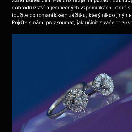
Sand Dunes Jimi Hendrix hraje na pozadí. Zásnuby 
dobrodružství a jedinečných vzpomínkách, které si
toužíte po romantickém zážitku, který nikdo jiný ne
Pojďte s námi prozkoumat, jak učinit z vašeho za