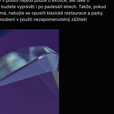
v poušti nejsou pouze o exotice, ale také o
 budete vyprávět i po padesáti letech. Takže, pokud
má, nebojte se opustit klasické restaurace a parky.
snoubení v poušti nezapomenutelný zážitek!