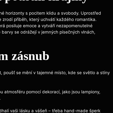
né horizonty s pocitem klidu a svobody. Uprostřed
e zrodí příběh, který uchvátí každého romantika.
která posiluje emoce a vytváří nezapomenutelné
é barvy se odrážejí v jemných písečných vlnách,
em zásnub
, poušť se mění v tajemné místo, kde se světlo a stíny
 atmosféru pomocí dekorací, jako jsou lampiony,
.
odhalí vaši lásku a vášeň – třeba hand-made šperk