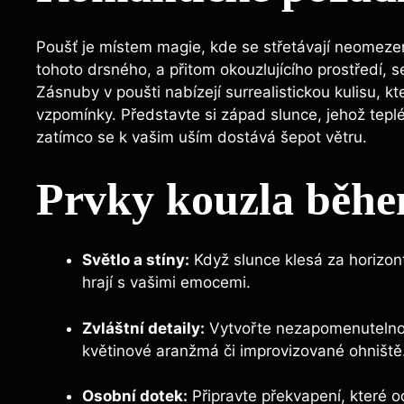
Poušť je místem magie, kde se střetávají neomeze
tohoto drsného, a přitom okouzlujícího prostředí, s
Zásnuby v poušti nabízejí surrealistickou kulisu, 
vzpomínky. Představte si západ slunce, jehož tepl
zatímco se k vašim uším dostává šepot větru.
Prvky kouzla běh
Světlo a stíny:
Když slunce klesá za horizont
hrají s vašimi emocemi.
Zvláštní detaily:
Vytvořte nezapomenutelnou
květinové aranžmá či improvizované ohniště
Osobní dotek:
Připravte překvapení, které 