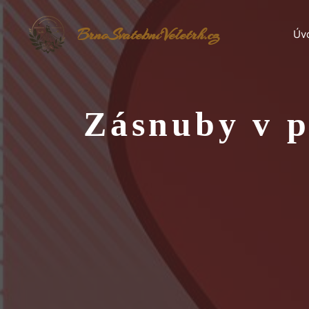
Přeskočit
na
BrnoSvatebníVeletrh.cz
Úv
obsah
Zásnuby v p