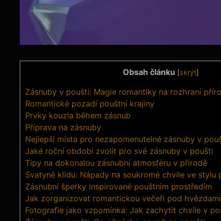
Obsah článku
[
skrýt
]
Zásnuby v poušti: Magie romantiky na rozhraní přír
Romantické pozadí pouštní krajiny
Prvky kouzla během zásnub
Příprava na zásnuby
Nejlepší místa pro nezapomenutelné zásnuby v pouš
Jaké roční období zvolit pro své zásnuby v poušti
Tipy na dokonalou zásnubní atmosféru v přírodě
Svatyně klidu: Nápady na soukromé chvíle ve stylu 
Zásnubní šperky inspirované pouštním prostředím
Jak zorganizovat romantickou večeři pod hvězdami
Fotografie jako vzpomínka: Jak zachytit chvíle v po