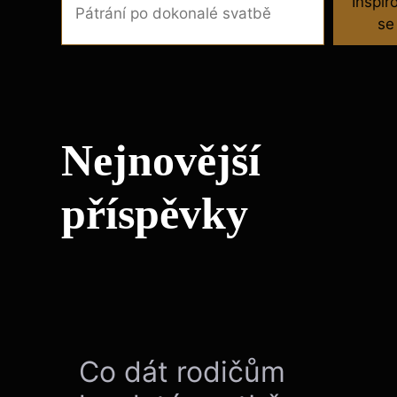
Inspir
se
Nejnovější
příspěvky
Co dát rodičům