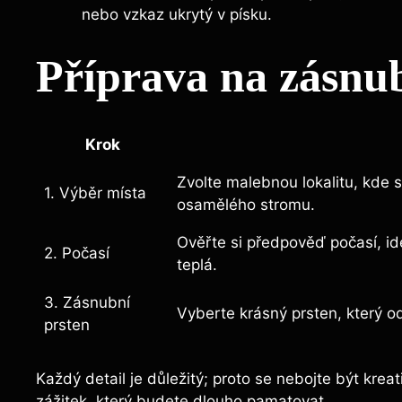
nebo vzkaz ukrytý v písku.
Příprava na zásnu
Krok
Zvolte malebnou lokalitu, kde s
1. Výběr místa
osamělého stromu.
Ověřte si předpověď počasí, id
2. Počasí
teplá.
3. Zásnubní
Vyberte krásný prsten, který o
prsten
Každý detail je důležitý; proto se nebojte být kre
zážitek, který budete dlouho pamatovat.