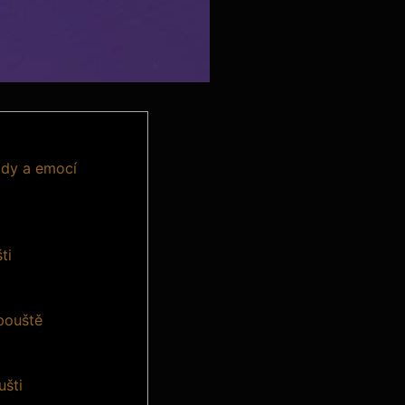
ody a emocí
ti
pouště
ušti