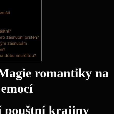
oušti
áštní?
ro zásnubní prsten?
ckým zásnubám
en?
na dobu neurčitou?
 Magie romantiky na
 emocí
 pouštní krajiny