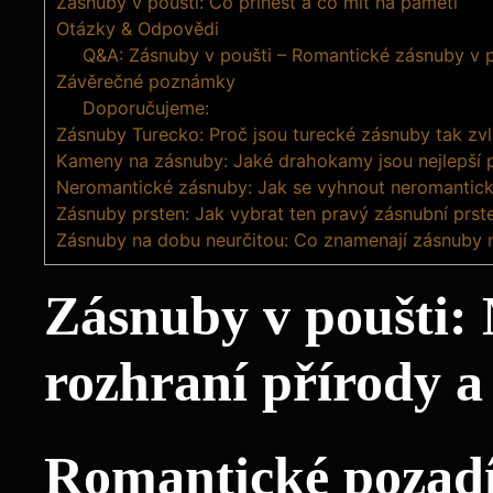
Zásnuby v poušti: Co přinést a co mít na paměti
Otázky & Odpovědi
Q&A: Zásnuby v poušti – Romantické zásnuby v p
Závěrečné poznámky
Doporučujeme:
Zásnuby Turecko: Proč jsou turecké zásnuby tak zvl
Kameny na zásnuby: Jaké drahokamy jsou nejlepší p
Neromantické zásnuby: Jak se vyhnout neromanti
Zásnuby prsten: Jak vybrat ten pravý zásnubní prst
Zásnuby na dobu neurčitou: Co znamenají zásnuby 
Zásnuby v poušti:
rozhraní přírody a
Romantické pozadí