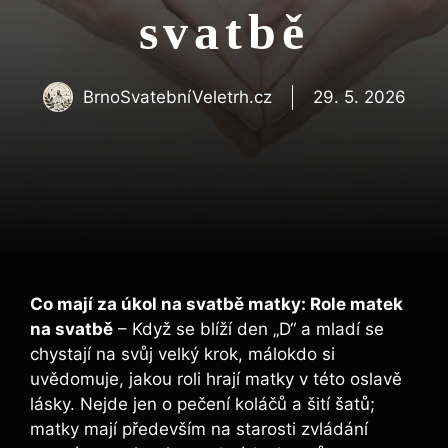
svatbě
BrnoSvatebníVeletrh.cz
29. 5. 2026
Co mají za úkol na svatbě matky: Role matek
na svatbě
– Když se blíží den „D“ a mladí se
chystají na svůj velký krok, málokdo si
uvědomuje, jakou roli hrají matky v této oslavě
lásky. Nejde jen o pečení koláčů a šití šatů;
matky mají především na starosti zvládání