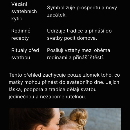
Vázání
Symbolizuje prosperitu a nový
svatebních
začátek.
kytic
Rodinné
Udržuje tradice a přináší do
recepty
svatby pocit domova.
Rituály před
Posilují vztahy mezi oběma
svatbou
rodinami a přináší štěstí.
Tento přehled zachycuje pouze zlomek toho, co
matky mohou přinést do svatebního dne. Jejich
láska, podpora a tradice dělají svatbu
jedinečnou a nezapomenutelnou.