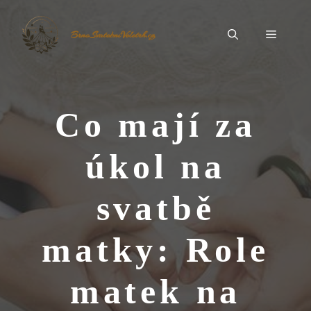
Přeskočit
na
Menu
BrnoSvatebníVeletrh.cz
obsah
Co mají za
úkol na
svatbě
matky: Role
matek na