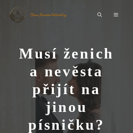
Přeskočit
na
Menu
BrnoSvatebníVeletrh.cz
obsah
Musí ženich
a nevěsta
přijít na
jinou
písničku?