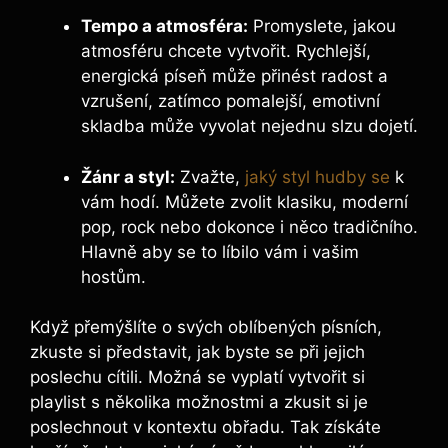
Tempo a atmosféra:
Promyslete, jakou
atmosféru chcete vytvořit. Rychlejší,
energická píseň může přinést radost a
vzrušení, zatímco pomalejší, emotivní
skladba může vyvolat nejednu slzu dojetí.
Žánr a styl:
Zvažte,
jaký styl hudby se
k
vám hodí. Můžete zvolit klasiku, moderní
pop, rock nebo dokonce i něco tradičního.
Hlavně aby se to líbilo vám i vašim
hostům.
Když přemýšlíte o svých oblíbených písních,
zkuste si představit, jak byste se při jejich
poslechu cítili. Možná se vyplatí vytvořit si
playlist s několika možnostmi a zkusit si je
poslechnout v kontextu obřadu. Tak získáte