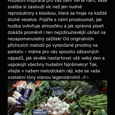
Hudební inspirace pro váš den! Věřte nám, vaše
svatba si zaslouží víc než jen nudné
reproduktory s klasikou, která se hraje na každé
druhé veselce. Pojďte s námi prozkoumat, jak
hudba ovlivňuje atmosféru a jak správná píseň
dokáže proměnit i ten nejzdlouhavější obřad na
nezapomenutelný zážitek! Od originálních
příchozích melodií po vytančené prvotiny na
parketu – máme pro vás spoustu zábavných
nápadů, jak skvěle nastartovat váš velký den a
uspokojit všechny hudební fajnšmekry! Tak,
vítejte v našem melodickém ráji, kde se vaše
svatební tóny stanou legendárními! 🎶✨