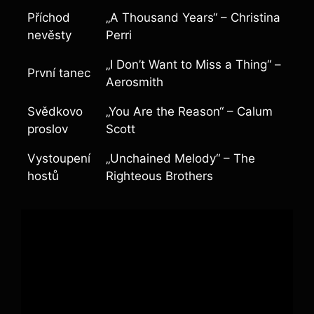
Příchod
„A Thousand Years“ – Christina
nevěsty
Perri
„I Don’t Want to Miss a Thing“ –
První tanec
Aerosmith
Svědkovo
„You Are the Reason“ – Calum
proslov
Scott
Vystoupení
„Unchained Melody“ – The
hostů
Righteous Brothers