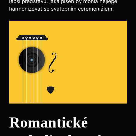
lepší představu, jaká píseň by mohla nejlépe
harmonizovat se svatebním ceremoniálem.
Romantické