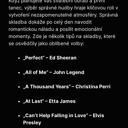
Když plánujete váš svatební obřad a první
tanec, výběr správné hudby hraje klíčovou roli v
vytvoření nezapomenutelné atmosféry. Správná
skladba dokáže po celý den navodit
romantickou náladu a posílit emocionální
momenty. Zde je několik tipů na skladby, které
se osvědčily jako oblíbené volby:
„Perfect“ – Ed Sheeran
„All of Me“ – John Legend
„A Thousand Years“ – Christina Perri
„At Last“ – Etta James
„Can’t Help Falling in Love“ – Elvis
Presley