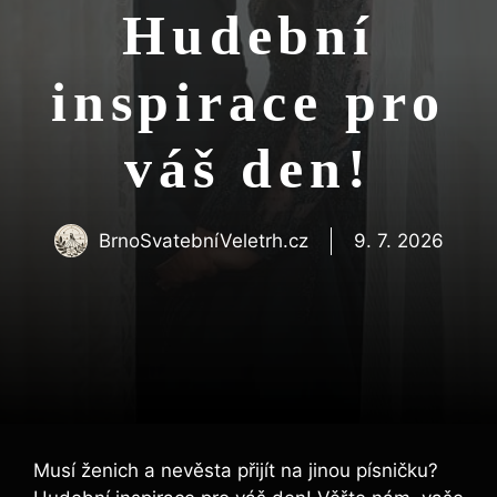
Hudební
inspirace pro
váš den!
BrnoSvatebníVeletrh.cz
9. 7. 2026
Musí ženich a nevěsta přijít na jinou písničku?