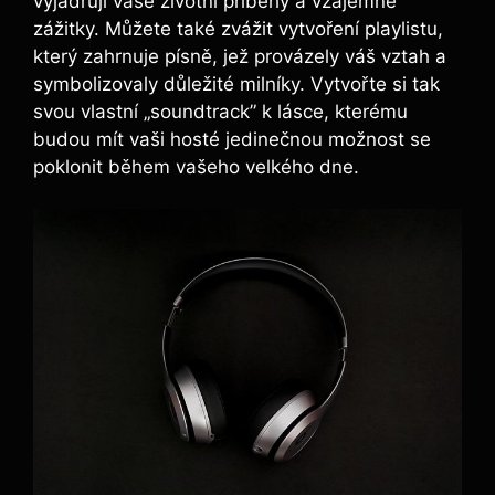
vyjadřují vaše životní příběhy a vzájemné
zážitky. Můžete také zvážit vytvoření playlistu,
který zahrnuje písně, jež provázely váš vztah a
symbolizovaly důležité milníky. Vytvořte si tak
svou vlastní „soundtrack” k lásce, kterému
budou mít vaši hosté jedinečnou možnost se
poklonit během vašeho velkého dne.