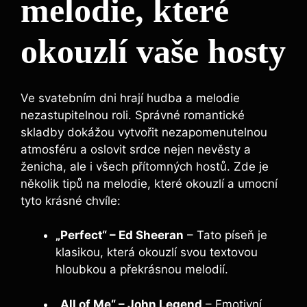
melodie, které
okouzlí vaše hosty
Ve svatebním dni hrají hudba a melodie
nezastupitelnou roli. Správné romantické
skladby dokážou vytvořit nezapomenutelnou
atmosféru a oslovit srdce nejen nevěsty a
ženicha, ale i všech přítomných hostů. Zde je
několik tipů na melodie, které okouzlí a umocní
tyto krásné chvíle:
„Perfect“ – Ed Sheeran
– Tato píseň je
klasikou, která okouzlí svou textovou
hloubkou a překrásnou melodií.
„All of Me“ – John Legend
– Emotivní