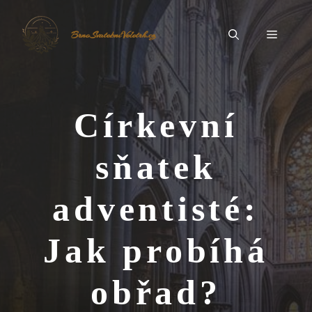
Přeskočit
na
Menu
BrnoSvatebníVeletrh.cz
obsah
Církevní
sňatek
adventisté:
Jak probíhá
obřad?