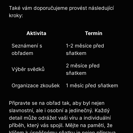
Také vám doporučujeme provést následující
kroky:
Aktivita
Termín
Seznámení s
1-2 měsíce před
obřadem
sňatkem
2 měsíce před
Výběr svědků
sňatkem
Organizace zkoušek
1 měsíc před sňatkem
Připravte se na obřad tak, aby byl nejen
slavnostní, ale i osobní a jedinečný. Každý
detail může odrážet vaši víru a individuální
příběh, který vás spojil. Mějte na paměti, že
klíčem k úspěšnému sňatku je nejen příprava