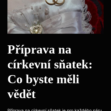
Příprava na
církevní sňatek:
Co byste měli
vědět
Příprava na církevní sňatek je pro každého páru