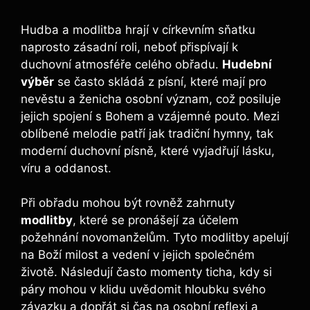
Hudba a modlitba hrají v církevním sňatku
naprosto zásadní roli, neboť přispívají k
duchovní atmosféře celého obřadu.
Hudební
výběr
se často skládá z písní, které mají pro
nevěstu a ženicha osobní význam, což posiluje
jejich spojení s Bohem a vzájemné pouto. Mezi
oblíbené melodie patří jak tradiční hymny, tak
moderní duchovní písně, které vyjadřují lásku,
víru a oddanost.
Při obřadu mohou být rovněž zahrnuty
modlitby
, které se pronášejí za účelem
požehnání novomanželům. Tyto modlitby apelují
na Boží milost a vedení v jejich společném
životě. Následují často momenty ticha, kdy si
páry mohou v klidu uvědomit hloubku svého
závazku a dopřát si čas na osobní reflexi a