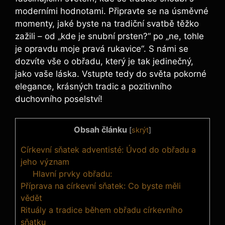
moderními hodnotami. Připravte se na úsměvné
momenty, jaké byste na tradiční svatbě těžko
zažili – od „kde je snubní prsten?“ po „ne, tohle
je opravdu moje pravá rukavice“. S námi se
dozvíte vše o obřadu, který je tak jedinečný,
jako vaše láska. Vstupte tedy do světa pokorné
elegance, krásných tradic a pozitivního
duchovního poselství!
Obsah článku
[
skrýt
]
Církevní sňatek adventisté: Úvod do obřadu a
jeho význam
Hlavní prvky obřadu:
Příprava na církevní sňatek: Co byste měli
vědět
Rituály a tradice během obřadu církevního
sňatku