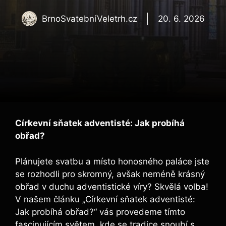
BrnoSvatebníVeletrh.cz
20. 6. 2026
Církevní sňatek adventisté: Jak probíhá
obřad?
Plánujete svatbu a místo honosného paláce jste
se rozhodli pro skromný, avšak neméně krásný
obřad v duchu adventistické víry? Skvělá volba!
V našem článku „Církevní sňatek adventisté:
Jak probíhá obřad?“ vás provedeme tímto
fascinujícím světem, kde se tradice snoubí s