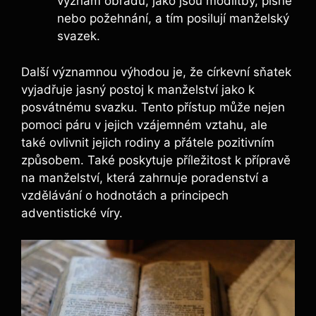
význam obřadu, jako jsou modlitby, písně
nebo požehnání, a tím posilují manželský
svazek.
Další významnou výhodou je, že církevní sňatek
vyjadřuje jasný postoj k manželství jako k
posvátnému svazku. Tento přístup může nejen
pomoci páru v jejich vzájemném vztahu, ale
také ovlivnit jejich rodiny a přátele pozitivním
způsobem. Také poskytuje příležitost k přípravě
na manželství, která zahrnuje poradenství a
vzdělávání o hodnotách a principech
adventistické víry.