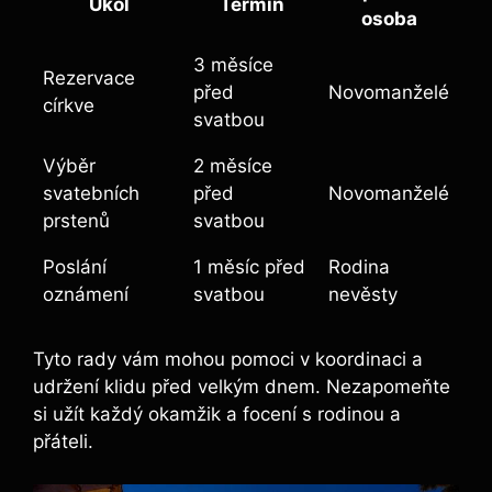
Úkol
Termín
osoba
3 měsíce
Rezervace
před
Novomanželé
církve
svatbou
Výběr
2 měsíce
svatebních
před
Novomanželé
prstenů
svatbou
Poslání
1 měsíc před
Rodina
oznámení
svatbou
nevěsty
Tyto rady vám mohou pomoci v koordinaci a
udržení klidu před velkým dnem. Nezapomeňte
si užít každý okamžik a focení s rodinou a
přáteli.