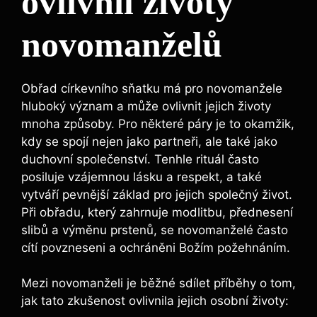
ovlivnil životy
novomanželů
Obřad církevního sňatku má pro novomanžele
hluboký význam a může ovlivnit jejich životy
mnoha způsoby. Pro některé páry je to okamžik,
kdy se spojí nejen jako partneři, ale také jako
duchovní společenství. Tenhle rituál často
posiluje vzájemnou lásku a respekt, a také
vytváří pevnější základ pro jejich společný život.
Při obřadu, který zahrnuje modlitbu, přednesení
slibů a výměnu prstenů, se novomanželé často
cítí povzneseni a ochráněni Božím požehnáním.
Mezi novomanželi je běžné sdílet příběhy o tom,
jak tato zkušenost ovlivnila jejich osobní životy: