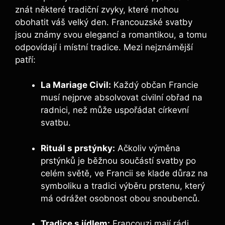
znát některé tradiční zvyky, které mohou
obohatit váš velký den. Francouzské svatby
jsou známy svou elegancí a romantikou, a tomu
odpovídají i místní tradice. Mezi nejznámější
patří:
La Mariage Civil:
Každý občan Francie
musí nejprve absolvovat civilní obřad na
radnici, než může uspořádat církevní
svatbu.
Rituál s prstýnky:
Ačkoliv výměna
prstýnků je běžnou součástí svatby po
celém světě, ve Francii se klade důraz na
symboliku a tradici výběru prstenu, který
má odrážet osobnost obou snoubenců.
Tradice s jídlem:
Francouzi mají rádi