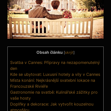
Obsah článku
[
skrýt
]
Svatba v Cannes: Přípravy na nezapomenutelný
den
Kde se ubytovat: Luxusní hotely a vily v Cannes
Místa konání: Nejkrásnější svatební lokace na
Francouzské Riviéře
Gastronomie na svatbě: Kulinářské zážitky pro
vaše hosty
Doplňky a dekorace: Jak vytvořit kouzelnou
atmosféru