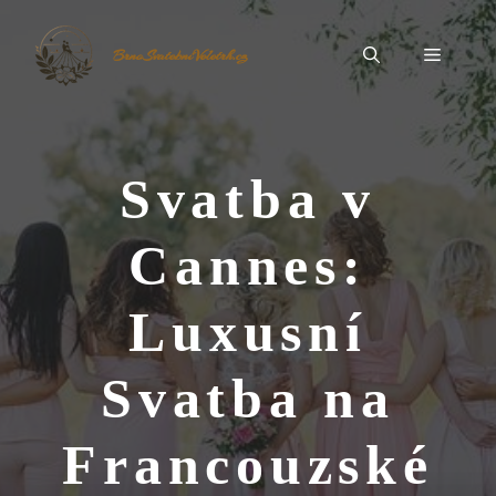
Přeskočit
na
Menu
BrnoSvatebníVeletrh.cz
obsah
Svatba v
Cannes:
Luxusní
Svatba na
Francouzské