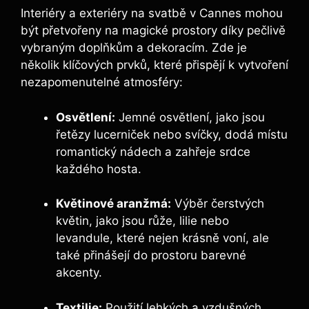
Interiéry a exteriéry na svatbě v Cannes mohou
být přetvořeny na magické prostory díky pečlivě
vybraným doplňkům a dekoracím. Zde je
několik klíčových prvků, které přispějí k vytvoření
nezapomenutelné atmosféry:
Osvětlení:
Jemné osvětlení, jako jsou
řetězy lucerniček nebo svíčky, dodá místu
romantický nádech a zahřeje srdce
každého hosta.
Květinové aranžmá:
Výběr čerstvých
květin, jako jsou růže, lilie nebo
levandule, které nejen krásně voní, ale
také přinášejí do prostoru barevné
akcenty.
Textilie:
Použití lehkých a vzdušných