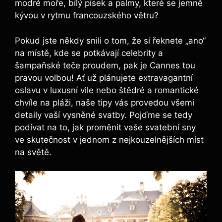
modré moře, bílý písek a palmy, které se jemně
kývou v rytmu francouzského větru?
Pokud jste někdy snili o tom, že si řeknete „ano“
na místě, kde se potkávají celebrity a
šampaňské teče proudem, pak je Cannes tou
pravou volbou! Ať už plánujete extravagantní
oslavu v luxusní vile nebo štědré a romantické
chvíle na pláži, naše tipy vás provedou všemi
detaily vaší vysněné svatby. Pojďme se tedy
podívat na to, jak proměnit vaše svatební sny
ve skutečnost v jednom z nejkouzelnějších míst
na světě.