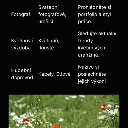
Svatební
Prohlédněte si
Fotograf
fotografové,
portfolio a styl
umělci
práce.
Sledujte aktuální
Květinová
Květináři,
trendy
výzdoba
floristé
květinových
aranžmá.
Naživo si
Hudební
Kapely, DJové
poslechněte
doprovod
jejich výkon!