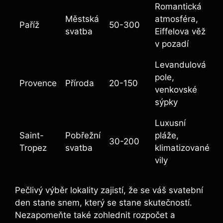
Romantická
Městská
atmosféra,
Paříž
50-300
svatba
Eiffelova věž
v pozadí
Levandulová
pole,
Provence
Příroda
20-150
venkovské
sýpky
Luxusní
Saint-
Pobřežní
pláže,
30-200
Tropez
svatba
klimatizované
vily
Pečlivý výběr lokality zajistí, že se váš svatební
den stane snem, který se stane skutečností.
Nezapomeňte také zohlednit rozpočet a