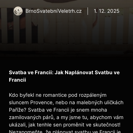
BrnoSvatebníVeletrh.cz
1. 12. 2025
Svatba ve Francii: Jak Naplánovat Svatbu ve
Francii
Kdo byřekl ne romantice pod rozpáleným
sluncem Provence, nebo na malebných uličkách
Paříže? Svatba ve Francii je snem mnoha
zamilovaných párů, a my jsme tu, abychom vám
ukázali, jak tenhle sen proměnit ve skutečnost!
Nezapomeňte, že plánovat svatbu ve Francii je