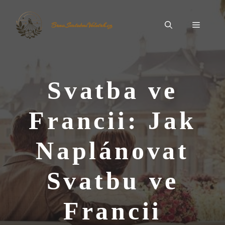
Přeskočit
na
Menu
BrnoSvatebníVeletrh.cz
obsah
Svatba ve
Francii: Jak
Naplánovat
Svatbu ve
Francii