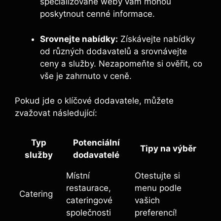
specializované weby vám mohou
poskytnout cenné informace.
Srovnejte nabídky:
Získávejte nabídky
od různých dodavatelů a srovnávejte
ceny a služby. Nezapomeňte si ověřit, co
vše je zahrnuto v ceně.
Pokud jde o klíčové dodavatele, můžete
zvažovat následující:
Typ
Potenciální
Tipy na výběr
služby
dodavatelé
Místní
Otestujte si
restaurace,
menu podle
Catering
cateringové
vašich
společnosti
preferencí!