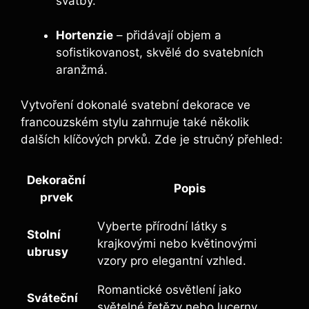
svatby.
Hortenzie
– přidávají objem a
sofistikovanost, skvělé do svatebních
aranžmá.
Vytvoření dokonalé svatební dekorace ve
francouzském stylu zahrnuje také několik
dalších klíčových prvků. Zde je stručný přehled:
Dekorační
Popis
prvek
Vyberte přírodní látky s
Stolní
krajkovými nebo květinovými
ubrusy
vzory pro elegantní vzhled.
Romantické osvětlení jako
Sváteční
světelné řetězy nebo lucerny