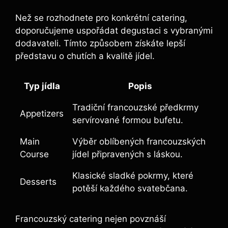
Než se rozhodnete pro konkrétní catering,
doporučujeme uspořádat degustaci s vybranými
dodavateli. Tímto způsobem získáte lepší
představu o chutích a kvalitě jídel.
Typ jídla
Popis
Tradiční francouzské předkrmy
Appetizers
servírované formou bufetu.
Main
Výběr oblíbených francouzských
Course
jídel připravených s láskou.
Klasické sladké pokrmy, které
Desserts
potěší každého svatebčana.
Francouzský catering nejen povznáší