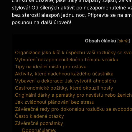
článku se dozvíte, jaké triky a nápady zajistí, že
stylová! Od šílených aktivit po nezapomenutelné vz
bez starostí alespoň jednu noc. Připravte se na sm
posunou na další úroveň!
Obsah článku
[
skrýt
]
Organizace jako klíč k úspěchu vaší rozlučky se s
Vytvoření nezapomenutelného tématu večírku
Tipy na ideální místo pro oslavu
Aktivity, které nadchnou každého účastníka
Vybavení a dekorace: Jak vytvořit atmosféru
Gastronomické požitky, které okouzlí hosty
Originální dárky a památky pro nevěstu nebo ženic
Jak zvládnout plánování bez stresu
Závěrečné rady pro dokonalou rozlučku se svobod
Často kladené otázky
Závěrečné poznámky
Doporučujeme: