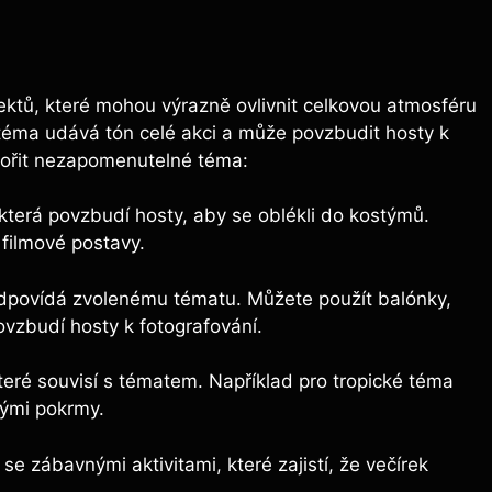
pektů, které mohou výrazně ovlivnit celkovou atmosféru
téma udává tón celé akci a může povzbudit hosty k
tvořit nezapomenutelné téma:
která povzbudí hosty, aby se oblékli do kostýmů.
 filmové postavy.
odpovídá zvolenému tématu. Můžete použít balónky,
ovzbudí hosty k fotografování.
ré souvisí s tématem. Například pro tropické téma
kými pokrmy.
se zábavnými aktivitami, které zajistí, že večírek