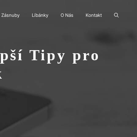
Zásnuby
Líbánky
O Nás
Kontakt
pší Tipy pro
k