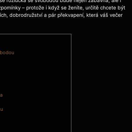
 vaše rozlučka se svobodou bude nejen zábavná, ale i
pomínky – protože i když se ženíte, určitě chcete být
ích, dobrodružství a pár překvapení, která váš večer
vobodou
ha
ou