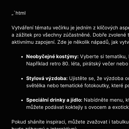
„`html
Vytváření tématu večírku je jedním z klíčových as
a zážitek pro všechny zúčastněné. Dobře zvolené 
aktivnímu zapojení. Zde je několik nápadů, jak vy
Neobyčejné kostýmy:
Vyberte si tematiku, 
Například retro 80. léta, pirátský večer nebo
Stylová výzdoba:
Ujistěte se, že výzdoba 
světélka nebo tematické fotokoutky, které p
Speciální drinky a jídlo:
Nabídněte menu, kte
můžete podávat koktejly s ovocem a exotic
Pokud sháníte inspiraci, můžete zvažovat i tabulku 
bude zábavný a interaktivní: