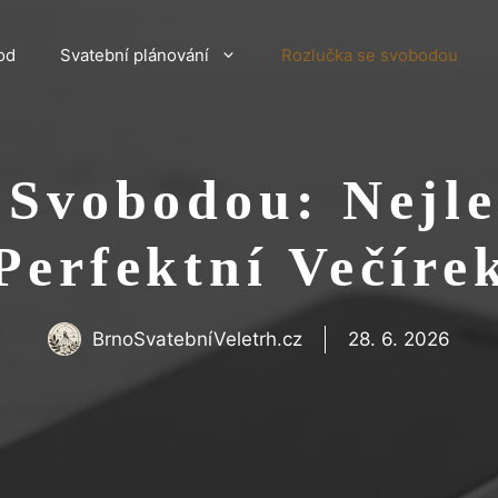
od
Svatební plánování
Rozlučka se svobodou
 Svobodou: Nejle
Perfektní Večíre
BrnoSvatebníVeletrh.cz
28. 6. 2026