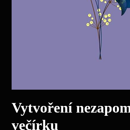
Vytvoření nezapom
večírku