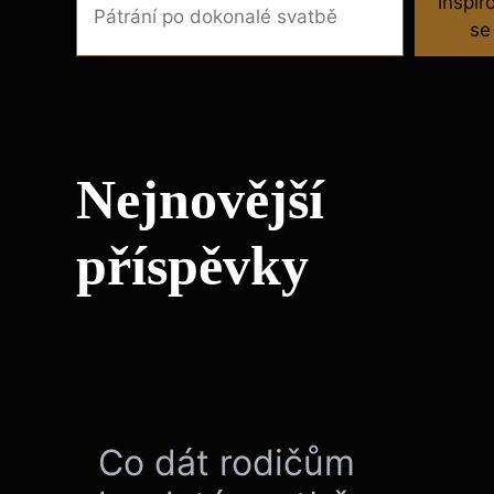
Inspir
se
Nejnovější
příspěvky
Co dát rodičům