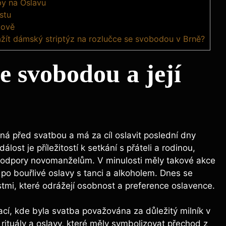
py na Oslavu
stu
lově
žít dámský striptýz na rozlučce se svobodou v Brně?
 svobodou a ⁢její
oná před svatbou a má za cíl oslavit poslední dny‍
ost je příležitostí ⁣k setkání s přáteli a rodinou,
podpory novomanželům. V minulosti měly takové akce
 po bouřlivé oslavy s tanci ‍a alkoholem. Dnes‍ se
stmi, které odrážejí osobnost a preference oslavence.
zací,⁣ kde byla svatba považována ‌za důležitý ​milník v
y rituály a oslavy, které měly symbolizovat přechod z