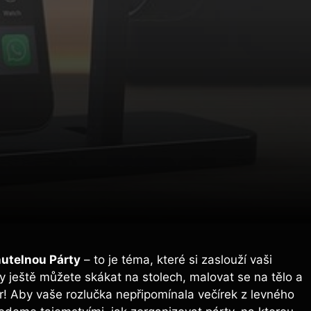
nutelnou Párty
– to je ​téma, které si zaslouží vaši
 ještě můžete skákat ⁣na stolech, ‌malovat se na tělo a
or! Aby vaše rozlučka ​nepřipomínala​ večírek z ‌levného