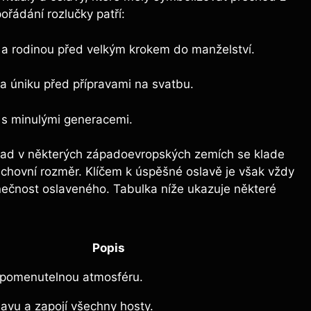
ořádání rozlučky patří:
 a⁤ rodinou před ⁢velkým krokem do manželství.
a úniku před přípravami na svatbu.
 s ⁤minulými generacemi.
íklad v některých západoevropských zemích se klade
chovní rozměr. ‌Klíčem k úspěšné oslavě je však‍ vždy
dinečnost oslaveného. Tabulka níže ukazuje některé
Popis
apomenutelnou‍ atmosféru.
vu a ⁤zapojí všechny hosty.