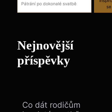
Inspir
se
Nejnovější
příspěvky
Co dát rodičům