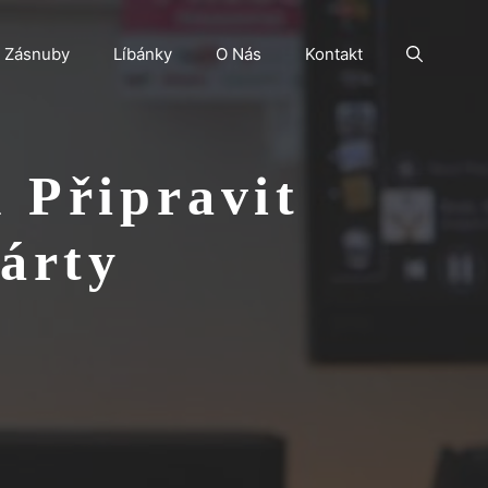
Zásnuby
Líbánky
O Nás
Kontakt
 Připravit
árty