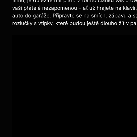
filmu, je důležité mít ‌plán. V tomto článku vás pro
vaši přátelé nezapomenou – ať už hrajete na klavír,
auto do garáže. Připravte se na smích, zábavu a sam
rozlučky⁤ s vtípky,‍ které ‍budou ještě ‌dlouho žít v p