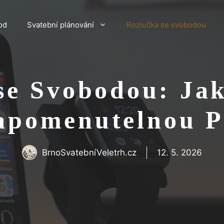
od
Svatební plánování
Rozlučka se svobodou
se Svobodou: Jak
apomenutelnou P
BrnoSvatebníVeletrh.cz
12. 5. 2026