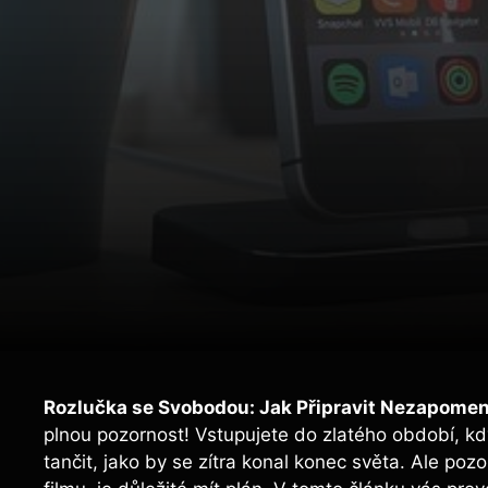
Rozlučka se Svobodou: ⁤Jak Připravit Nezapome
plnou pozornost! Vstupujete do zlatého období, kdy
tančit, jako⁣ by se zítra konal konec světa.‍ Ale poz