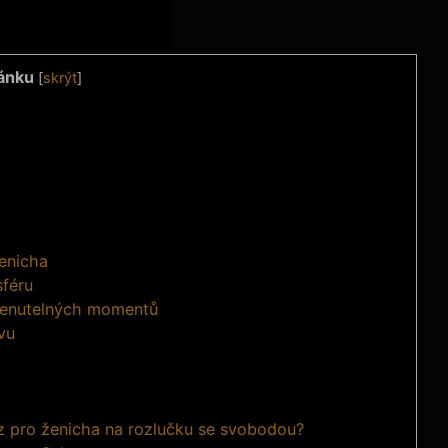
ánku
[
skrýt
]
enicha
sféru
omenutelných momentů
avu
íz pro ženicha na rozlučku se svobodou?