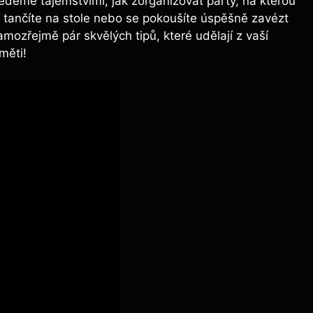
vedeme tajemstvími, jak zorganizovat⁢ párty, na⁤ kterou
 ​tančíte na stole nebo se pokoušíte úspěšně ‌zavézt
ozřejmě pár skvělých tipů, které udělají‍ z vaší
aměti!