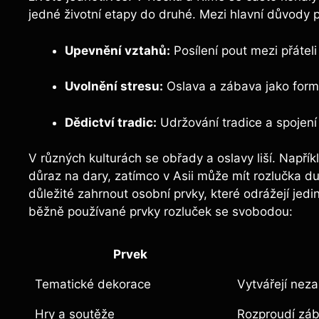
jedné životní etapy do druhé.⁢ Mezi hlavní důvody p
Upevnění vztahů:
Posílení pout mezi přáteli
Uvolnění stresu:
Oslava a zábava jako form
Dědictví tradic:
Udržování tradice a spojení
V různých kulturách se obřady a oslavy liší. Např
důraz na dary, zatímco v Asii může mít rozlučka du
důležité⁢ zahrnout osobní prvky, které odrážejí je
běžně používané prvky⁣ rozluček se svobodou:
Prvek
Tematické dekorace
Vytvářejí nez
Hry a soutěže
Rozproudí zába