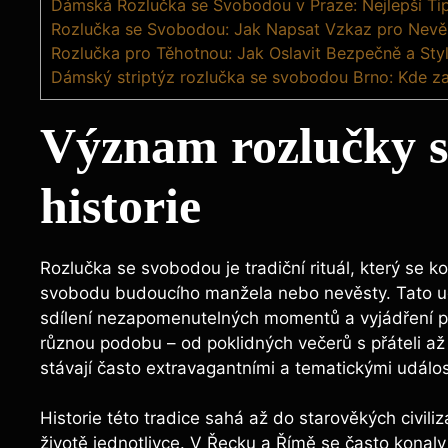
Dámská Rozlučka se Svobodou v Praze: Nejlepší Ti
Rozlučka se Svobodou: Jak Napsat Vzkaz pro Nevě
Rozlučka pro Těhotnou: Jak Oslavit Bezpečně a Sty
Dámský striptýz rozlučka se svobodou Brno: Kde za
Význam rozlučky se
historie
Rozlučka se svobodou je tradiční rituál, který se k
svobodu budoucího manžela ‍nebo ​nevěsty. Tato ‌udál
sdílení nezapomenutelných momentů a vyjádření 
různou ​podobu – od ‌poklidných ⁣večerů s přáteli až
stávají často extravagantními a tematickými událo
Historie‌ této tradice sahá až do starověkých⁢ civili
životě jednotlivce. V ​Řecku a Římě se často ‌konal