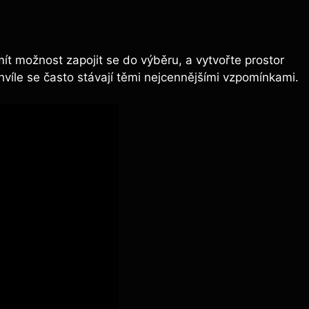
t možnost ​zapojit ⁤se⁢ do výběru,⁣ a vytvořte prostor
hvíle se‍ často stávají těmi nejcennějšími vzpomínkami.