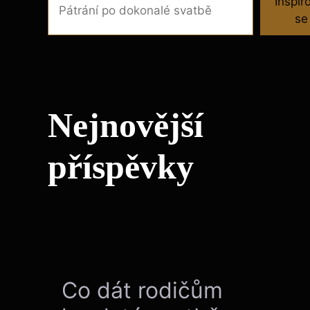
Inspir
se
Nejnovější
příspěvky
Co dát rodičům