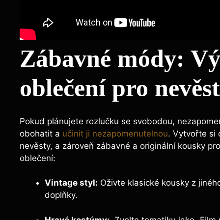
Zábavné⁣ módy: Vý
oblečení pro nevěst
Pokud ⁣plánujete rozlučku⁢ se⁣ svobodou, nezapomeňt
⁤obohatit a​
učinit ji nezapomenutelnou
. Vytvořte‍ s
nevěsty, a ‌zároveň zábavné⁢ a originální kousky ⁣p
oblečení:
Vintage⁣ styl:
Oživte⁣ klasické⁢ kousky z jiného 
doplňky.
Hravé kostýmy:
⁤ Zvolte ‌tematiku jako⁢ „Film