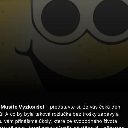
é Musíte Vyzkoušet
– představte si, že vás⁢ čeká den
! A co by​ byla ‌taková rozlučka‍ bez trošky ⁤zábavy a
‍ vám⁢ přinášíme ‍úkoly, které ze‌ svobodného života​