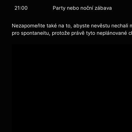
21:00
Party nebo noční zábava
Nezapomeňte také ‍na⁣ to, abyste​ nevěstu nechali ⁢mí
pro spontaneitu, ⁢protože právě tyto⁢ neplánované c