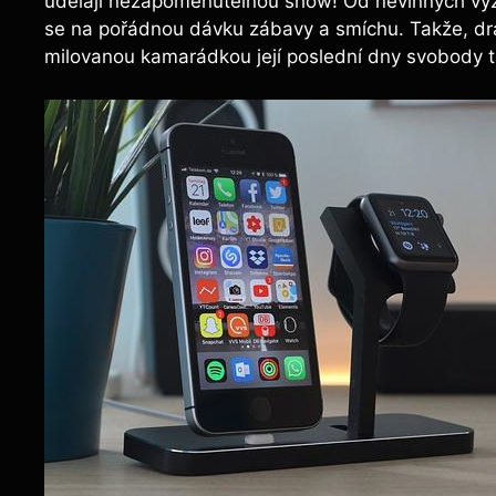
udělají⁤ nezapomenutelnou ‌show! Od nevinných výzev
se na pořádnou dávku zábavy ‍a smíchu. Takže, drahé
‍milovanou ‍kamarádkou ⁢její‍ poslední ‍dny ⁢svobody tak