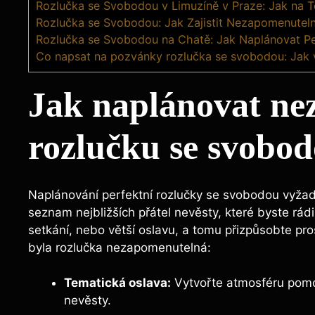
Rozlučka se Svobodou v Limuzíně v Praze: Jak na T
Rozlučka se Svobodou: Jak Zajistit Nezapomenutel
Rozlučka se Svobodou na Chatě: Jak Naplánovat Pe
Co napsat na pozvánky rozlučka se svobodou: Jak v
Jak naplánovat n
rozlučku se svobo
Naplánování perfektní rozlučky se​ svobodou vyžadu
seznam nejbližších přátel nevěsty, ⁣které​ byste rád
setkání, nebo⁣ větší oslavu, a tomu přizpůsobte prostře
byla rozlučka⁢ nezapomenutelná:
Tematická oslava:
Vytvořte atmosféru pomoc
nevěsty.