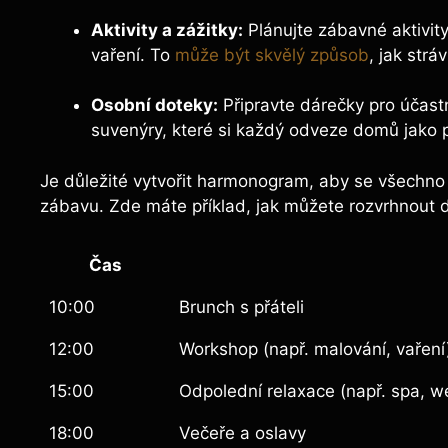
Aktivity⁢ a zážitky:
Plánujte ⁤zábavné aktivity
vaření.⁢ To
může být skvělý ⁣způsob
, jak ⁤strá
Osobní doteky:
Připravte dárečky pro účast
suvenýry, které ‌si každý odveze⁢ domů jako 
Je důležité vytvořit harmonogram, aby se všechno st
zábavu. Zde máte příklad,⁤ jak můžete rozvrhnout 
Čas
10:00
Brunch s přáteli
12:00
Workshop⁣ (např. malování, vaření
15:00
Odpolední​ relaxace (např. spa, w
18:00
Večeře a oslavy