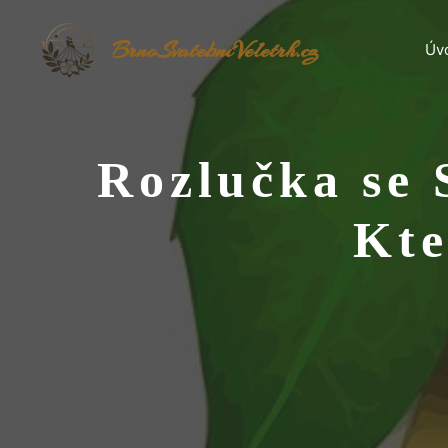
Přeskočit
na
BrnoSvatebníVeletrh.cz
Úv
obsah
Rozlučka se 
Kte