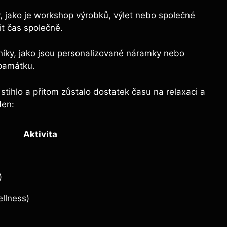
, jako ​je‌ workshop výrobků, výlet nebo⁤ společné⁤
vit čas​ společně.
níky,⁢ jako jsou personalizované náramky nebo
‍památku.
ihlo ​a přitom ⁣zůstalo dostatek času‍ na relaxaci a
den:
Aktivita
)
ellness)