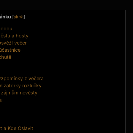
lánku
[
skrýt
]
bodou
ěstu ⁤a hosty
 osvěží večer
 účastnice
⁤chutě
vzpomínky z večera
nizátorky rozlučky
 zájmům⁤ nevěsty
ou
 a Kde Oslavit