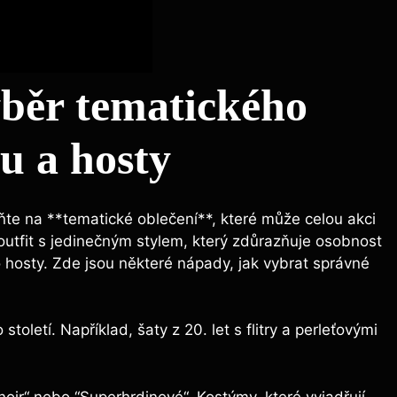
běr tematického
u ⁤a hosty
e na ‍**tematické oblečení**, které ‌může celou ⁣akci
i‌ outfit s jedinečným stylem,‌ který zdůrazňuje osobnost
ro hosty. Zde jsou některé nápady, ⁤jak vybrat správné
století. Například, šaty z 20.‍ let s ⁤flitry⁢ a perleťovými
 noir“ nebo ​“Superhrdinové“.‍ Kostýmy,⁣ které‍ vyjadřují