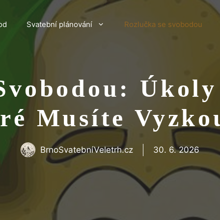
od
Svatební plánování
Rozlučka se svobodou
Svobodou: Úkoly
ré Musíte Vyzko
BrnoSvatebníVeletrh.cz
30. 6. 2026