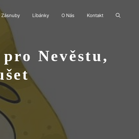
Zásnuby
Líbánky
O Nás
Kontakt
 pro Nevěstu,
ušet