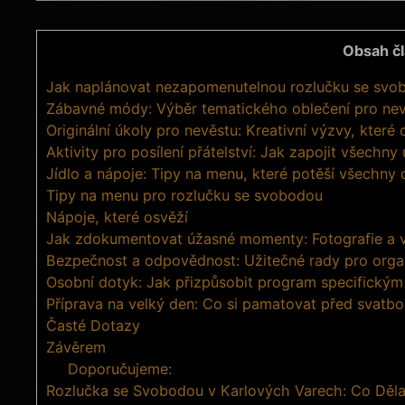
Obsah č
Jak naplánovat nezapomenutelnou rozlučku se svo
Zábavné⁣ módy: Výběr tematického oblečení pro nev
Originální úkoly pro nevěstu: Kreativní výzvy, ‍které
Aktivity‌ pro posílení přátelství: ‍Jak ⁣zapojit všechny
Jídlo a​ nápoje: Tipy na​ menu, které potěší všechny 
Tipy na menu pro rozlučku se svobodou
Nápoje, které⁢ osvěží
Jak zdokumentovat úžasné momenty: Fotografie​ a 
Bezpečnost ⁢a odpovědnost: Užitečné rady‌ pro orga
Osobní dotyk: Jak přizpůsobit program ⁤specifickým
Příprava ⁣na velký den: Co si pamatovat před svatb
Časté Dotazy
Závěrem
Doporučujeme:
Rozlučka se Svobodou v Karlových Varech: Co Dělat