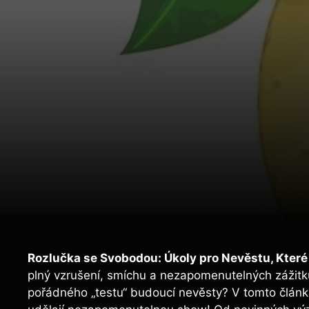
Rozlučka se​ Svobodou: Úkoly pro Nevěstu, Kter
plný vzrušení, smíchu a ⁣nezapomenutelných ⁢zážitků
pořádného „testu“ budoucí nevěsty? ⁤V⁤ tomto článku