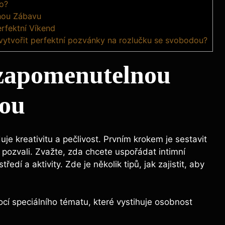
o?
nou Zábavu
rfektní Víkend
ytvořit perfektní pozvánky na rozlučku se svobodou?
ezapomenutelnou
dou
je kreativitu a pečlivost. Prvním krokem je sestavit
i ‌pozvali. Zvažte, zda chcete uspořádat intimní
dí a aktivity. Zde ‌je několik tipů, jak ⁢zajistit,‌ aby
í speciálního tématu, které vystihuje osobnost ​