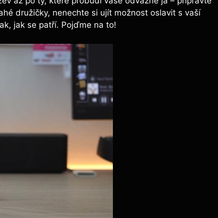
 až po ‌ty, které ‌probudí⁢ vaše odvážné já – připravte
 družičky, nenechte​ si ujít možnost oslavit ​s vaší
, jak ⁤se‍ patří. Pojďme‍ na‍ to!