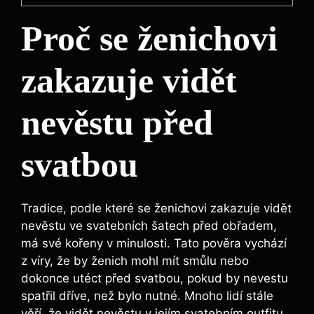
Proč se ženichovi
zakazuje vidět
nevěstu před
svatbou
Tradice, podle které se ženichovi zakazuje vidět
nevěstu ve svatebních šatech před obřadem,
má své kořeny v minulosti. Tato pověra vychází
z víry, že by ženich mohl mít smůlu nebo
dokonce utéct před svatbou, pokud by nevestu
spatřil dříve, než bylo nutné. Mnoho lidí stále
věří, že vidět nevěstu v jejím svatebním outfitu