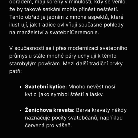
obřadem, mají kořeny v minulosti, kdy se věřilo,
že by takové setkání mohlo přinést neštěstí.
Tento obřad je jedním z mnoha aspektů, které
ilustrují, jak tradice ovlivňují současné pohledy
na manželství a svatebníCeremonie.
V současnosti se i přes modernizaci svatebního
průmyslu stále mnohé páry uchylují k těmto
starobylým pověrám. Mezi další tradiční prvky
patří:
Svatební kytice:
Mnoho nevěst nosí
kytici jako symbol štěstí a lásky.
Ženichova kravata:
Barva kravaty někdy
naznačuje pocity svatebčanů, například
červená pro vášeň.