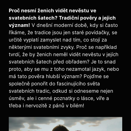
Proč nesmí ženich vidět nevěstu ve
svatebních šatech? Tradiční pověry a jejich
význam!
V dnešní moderní době, kdy si často
říkáme, že tradice jsou jen staré povídačky, se
určitě vyplatí zamyslet nad tím, co stojí za
některými svatebními zvyky. Proč se například
tvrdí, že by ženich neměl vidět nevěstu v jejích
svatebních šatech před obřadem? Je to snad
proto, aby se mu z toho nezamotal jazyk, nebo
má tato pověra hlubší význam? Pojďme se
společně ponořit do fascinujícího světa
svatebních tradic, odkud si odneseme nejen
úsměv, ale i cenné poznatky o lásce, víře a
třeba i nervozitě z pánů v bílém!