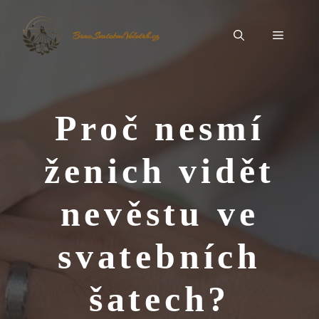
Přeskočit
na
Menu
BrnoSvatebníVeletrh.cz
obsah
Proč nesmí
ženich vidět
nevěstu ve
svatebních
šatech?