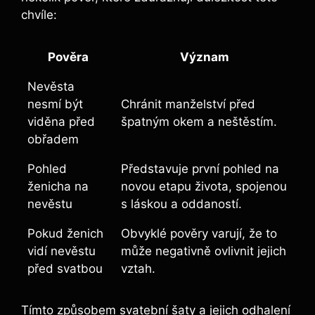
chvíle:
Pověra
Význam
Nevěsta
nesmí být
Chránit manželství před
viděna před
špatným okem a neštěstím.
obřadem
Pohled
Představuje první pohled na
ženicha na
novou etapu života, spojenou
nevěstu
s láskou a oddaností.
Pokud ženich
Obvyklé pověry varují, že to
vidí nevěstu
může negativně ovlivnit jejich
před svatbou
vztah.
Tímto způsobem svatební šaty a jejich odhalení