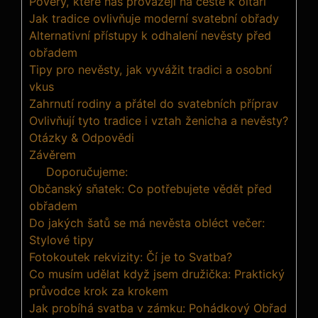
Pověry, které nás provázejí na cestě k oltáři
Jak tradice ovlivňuje moderní svatební obřady
Alternativní přístupy k odhalení nevěsty před
obřadem
Tipy pro nevěsty, jak vyvážit tradici a osobní
vkus
Zahrnutí rodiny a přátel do svatebních příprav
Ovlivňují tyto tradice i vztah ženicha a nevěsty?
Otázky & Odpovědi
Závěrem
Doporučujeme:
Občanský sňatek: Co potřebujete vědět před
obřadem
Do jakých šatů se má nevěsta obléct večer:
Stylové tipy
Fotokoutek rekvizity: Čí je to Svatba?
Co musím udělat když jsem družička: Praktický
průvodce krok za krokem
Jak probíhá svatba v zámku: Pohádkový Obřad