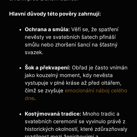
Hlavní důvody této pověry zahrnují:
Ochrana a smůla:
Věří se, že spatření
nevěsty ve svatebních šatech přináší
smůlu nebo zhoršení šancí na šťastný
svazek.
Šok a překvapení:
Obřad je často vnímán
jako kouzelný moment, kdy nevěsta
vystupuje v plné kráse až před oltářem,
čímž se zvyšuje
emocionální náboj celého
dne
.
Kostýmovaná tradice:
Mnoho tradic a
svatebních ceremonií se vyvinulo právě z
historických okolností, které zdůrazňovaly
rozdílnost mezi ženichovými a