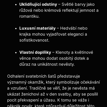
Uklidňující odstíny
– Světlé barvy jako
růžová nebo krémová reflektují jemnost a
romantiku.
Luxusní materiály
– Hedvábí nebo
krajka mohou vyjadřovat eleganci a
sofistikovanost.
Vlastní doplňky
– Klenoty a květinové
věnce mohou dodat osobitý dotek a
důraz na unikátnost nevěsty.
Odhalení svatebních šatů představuje
významný okamžik, který symbolizuje očekávání
a vzrušení. Tradičně se věří, že je nevěsta má
ukázat ženichovi až v den svatby, aby se posílil
pocit překvapení a úžasu. K tomu se váže i
několik pověr, které zdůrazňují důležitost této