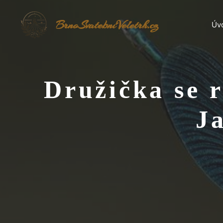
Přeskočit
na
BrnoSvatebníVeletrh.cz
Úv
obsah
Družička se 
J