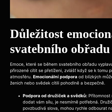
Důležitost emocio
svatebního obřadu
Emoce, které se během svatebního obřadu vyplavuj
přirozené cítit se přetíženi, zvlášť když se k tomu 
atmosféru.
Emocionální podpora
od blízkých může
ženich nebo svědek cítili pohodlně a bezpečně.
Podpora od družiček a svědků:
Přítomnost n
dodat vám sílu, je nesmírně potřebná. Druž
povzbudivá slova, mohou rychle odbourat na