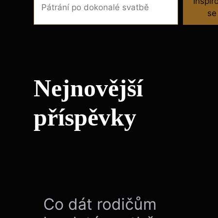
Inspir
se
Nejnovější
příspěvky
Co dát rodičům