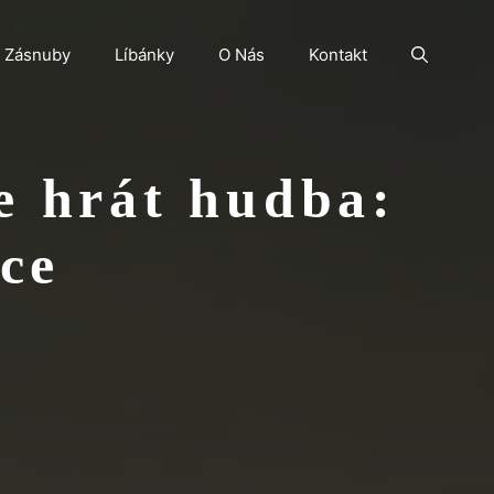
Zásnuby
Líbánky
O Nás
Kontakt
e hrát hudba:
ce