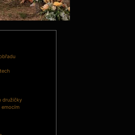
 obřadu
itech
m družičky
í emocím