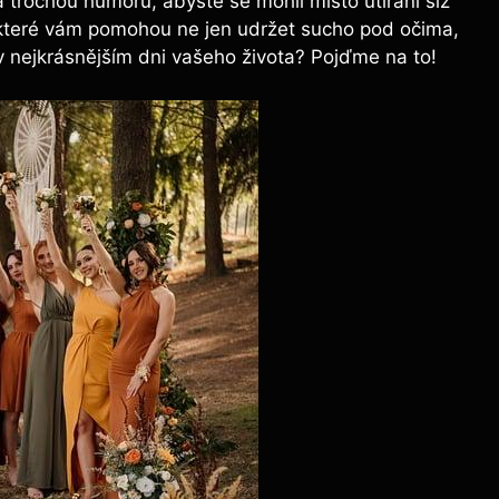
 trochou humoru, abyste se mohli místo utírání slz
y, které vám pomohou ne jen udržet sucho pod očima,
v nejkrásnějším dni vašeho života? Pojďme na to!