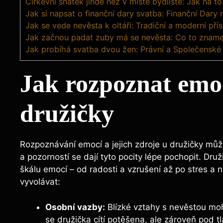
Církevní sňatek jinde než v místě bydliště: Jak na to
Jak si napsat o finanční dary svatba: Finanční Dary 
Jak se vede nevěsta k oltáři: Tradiční a moderní pří
Jak začnou padat zuby má se nevěsta: Co to znam
Jak probíhá svatba dvou žen: Právní a Společenské
Jak rozpoznat emoc
družičky
Rozpoznávání emocí a jejich zdroje u družičky m
a pozorností se dají tyto pocity lépe pochopit. Dru
škálu emocí – od radosti a vzrušení až po stres a
vyvolávat:
Osobní vazby:
Blízké vztahy s nevěstou moh
se družička cítí potěšena, ale zároveň pod t