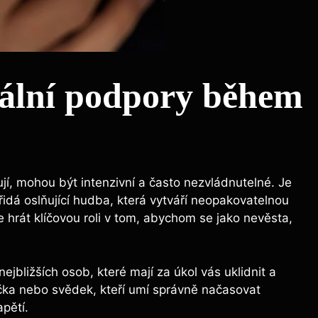
nální podpory během
í, mohou být intenzivní a často nezvládnutelné. Je
přidá oslňující hudba, která vytváří neopakovatelnou
 hrát klíčovou roli v tom, abychom se jako nevěsta,
ejbližších osob, které mají za úkol vás uklidnit a
ička nebo svědek, kteří umí správně načasovat
pětí.