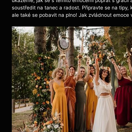
ukážeme, jak se s těmito emocemi poprat s grácií a
soustředit na tanec a radost. Připravte se na tip
ale také se pobavit na plno! Jak zvládnout emoce 