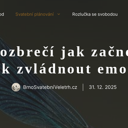
od
Svatební plánování
Rozlučka se svobodou
rozbrečí jak začn
ak zvládnout emo
BrnoSvatebníVeletrh.cz
31. 12. 2025