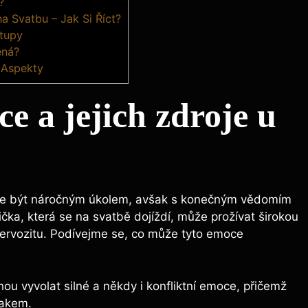
?
na Svatbu – Jak Si Říct?
stupy
ená?
 Aspekty
e a jejich zdroje u
ůže být náročným úkolem, avšak s konečným vědomím
žička, která se na svatbě dojíždí, může prožívat širokou
 nervozitu. Podívejme se, co může tyto emoce
ou vyvolat silné a někdy i konfliktní emoce, přičemž
lakem.