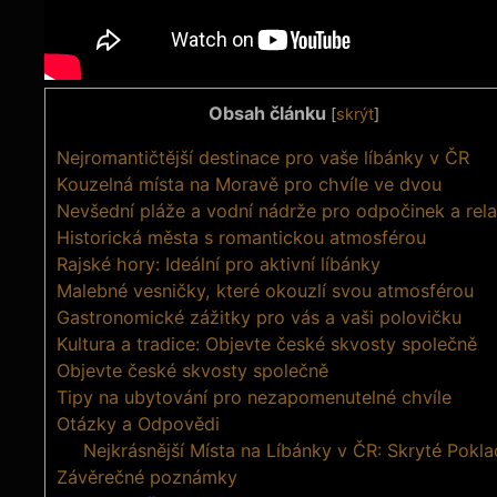
Obsah článku
[
skrýt
]
Nejromantičtější destinace pro vaše ⁣líbánky v ČR
Kouzelná místa ⁣na Moravě pro chvíle ve ‌dvou
Nevšední pláže a vodní nádrže pro odpočinek a⁢ rela
Historická města ‌s romantickou​ atmosférou
Rajské hory: Ideální pro aktivní líbánky
Malebné vesničky, které okouzlí svou atmosférou
Gastronomické zážitky pro vás a vaši polovičku
Kultura a tradice: Objevte české skvosty společně
Objevte české skvosty společně
Tipy na​ ubytování pro nezapomenutelné chvíle
Otázky a Odpovědi
Nejkrásnější Místa na Líbánky v ČR: Skryté Pokl
Závěrečné poznámky