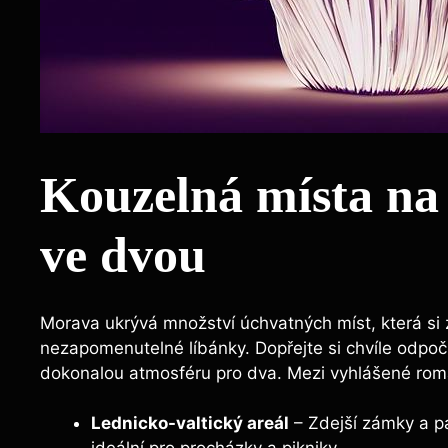
Kouzelná místa ⁣na
ve ‌dvou
Morava ukrývá množství úchvatných míst, která si 
nezapomenutelné líbánky. Dopřejte si ‍chvíle odpoči
dokonalou atmosféru pro dva.‍ Mezi vyhlášené‍ roma
Lednicko-valtický areál
– Zdejší zámky a par