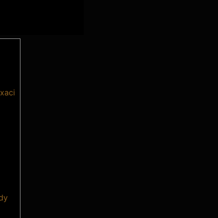
xaci
ady