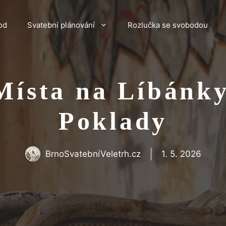
od
Svatební plánování
Rozlučka se svobodou
Místa na Líbánk
Poklady
BrnoSvatebníVeletrh.cz
1. 5. 2026