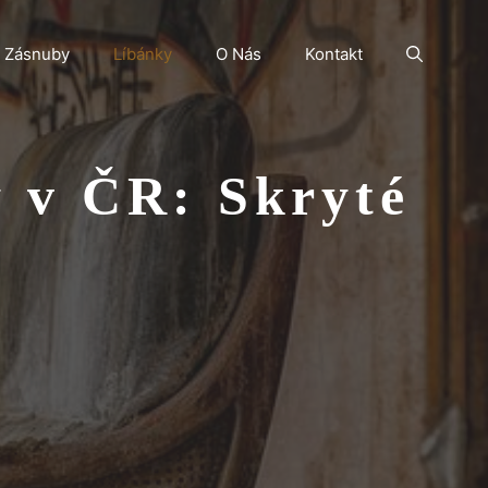
Zásnuby
Líbánky
O Nás
Kontakt
y v ČR: Skryté