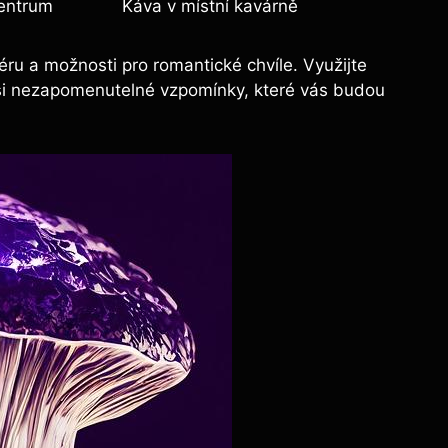
centrum
Káva‌ v místní kavárně
ru a možnosti ‍pro romantické chvíle. Využijte
te si⁣ nezapomenutelné vzpomínky, které vás budou