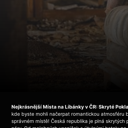
Nejkrásnější​ Místa na Líbánky ⁢v ČR: Skryté Pokl
kde byste mohli načerpat romantickou atmosféru be
správném místě! Česká republika ⁢je plná skrytých p