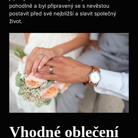
pohodlně a byl připravený se s nevěstou
postavit před své nejbližší a slavit společný
život.
Vhodné oblečení