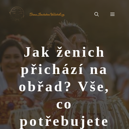
Přeskočit
na
Menu
BrnoSvatebníVeletrh.cz
obsah
Jak ženich
přichází na
obřad? Vše,
co
potřebujete