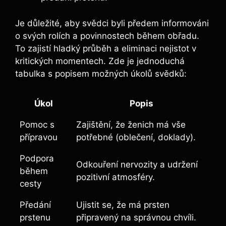
Je důležité, aby svědci byli předem informováni
o svých rolích a povinnostech během obřadu.
To zajistí hladký průběh a eliminaci nejistot v
kritických momentech. Zde je jednoduchá
tabulka s popisem možných úkolů svědků:
Úkol
Popis
Pomoc s
Zajištění, že ženich má vše
přípravou
potřebné (oblečení, doklady).
Podpora
Odkouření nervozity a udržení
během
pozitivní atmosféry.
cesty
Předání
Ujistit se, že má prsten
prstenu
připravený na správnou chvíli.