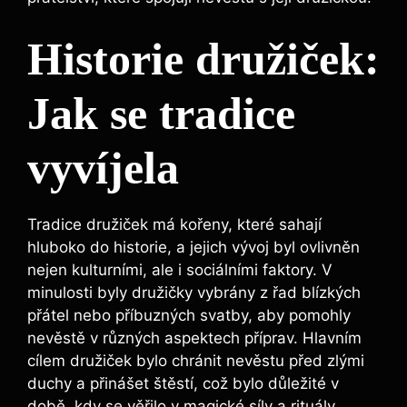
Historie družiček:
Jak se⁢ tradice
vyvíjela
Tradice družiček má kořeny,⁣ které sahají
hluboko​ do ​historie, ​a jejich vývoj byl ovlivněn
nejen‍ kulturními, ale i sociálními faktory. V
minulosti byly ‍družičky​ vybrány z ⁣řad blízkých
přátel nebo příbuzných svatby, aby pomohly
nevěstě v⁤ různých aspektech příprav. Hlavním
cílem družiček ⁣bylo chránit nevěstu před⁢ zlými
duchy​ a přinášet štěstí, což⁤ bylo důležité v
době, kdy se‍ věřilo v magické síly ⁤a ⁤rituály.