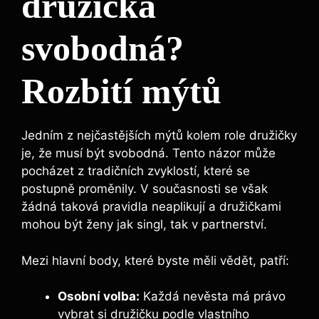
družička
svobodná?
⁣Rozbití mýtů
Jedním z nejčastějších mýtů ‍kolem role družičky
je, že musí být‍ svobodná. Tento názor může
⁣pocházet z tradičních zvyklostí, které se⁣
postupně proměnily. ⁣V současnosti se však
žádná taková pravidla neaplikují a družičkami⁢
mohou být ženy jak singl, tak v partnerství. ⁤
Mezi hlavní body, které byste měli ​vědět, patří:
Osobní volba:
​Každá nevěsta⁤ má právo
vybrat⁤ si družičku⁢ podle vlastního ​