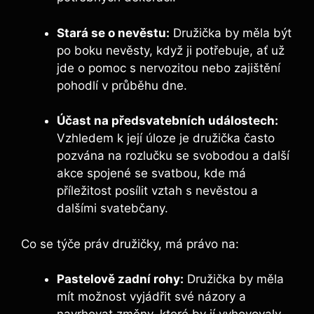
Stará se o ‌nevěstu:
Družička by měla být
⁤po boku nevěsty, když ji potřebuje, ‍ať už
jde o pomoc s nervozitou nebo zajištění‍
pohodlí ‌v průběhu dne.
Účast na předsvatebních ​událostech:
Vzhledem k její úloze ​je družička často
pozvána na​ rozlučku‍ se svobodou a další
akce spojené se svatbou, ⁢kde má
příležitost posílit vztah s ‍nevěstou a
dalšími svatebčany.
Co​ se týče práv družičky, má právo na:
Pastelově zadní ⁢rohy:
Družička by měla
mít možnost vyjádřit své názory a