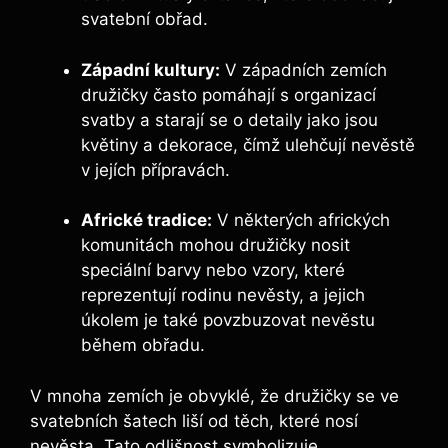
svatební obřad.
Západní ‌kultury:
V západních zemích
družičky často pomáhají⁣ s organizací
svatby a starají se ​o detaily⁤ jako jsou‍
květiny a dekorace, čímž ulehčují nevěstě
v jejích přípravách.
Africké tradice:
V některých afrických⁤
komunitách mohou ​družičky‍ nosit
speciální barvy nebo vzory, které
reprezentují ‌rodinu nevěsty, a jejich
úkolem je⁣ také⁤ povzbuzovat ‍nevěstu
během obřadu.
V ⁣mnoha ‌zemích je obvyklé, že družičky se⁢ ve‍
svatebních šatech liší od těch, které nosí
nevěsta. Tato ​odlišnost symbolizuje