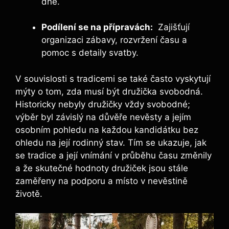
dne.
Podílení⁢ se na⁤ přípravách:
​ Zajišťují
organizaci zábavy, rozvržení času a
pomoc s ⁢detaily svatby.
V souvislosti s tradicemi se také často vyskytují‌
mýty o tom, zda musí být družička svobodná.
Historicky nebyly družičky⁤ vždy svobodné;
výběr byl závislý na důvěře nevěsty a jejím
osobním ⁢pohledu na každou kandidátku ⁣bez
ohledu ⁣na její rodinný ‌stav. Tím⁢ se⁣ ukazuje, jak
se tradice a její vnímání v průběhu ‌času změnily
a že skutečné‌ hodnoty družiček jsou stále
zaměřeny na podporu a místo v nevěstině
životě.