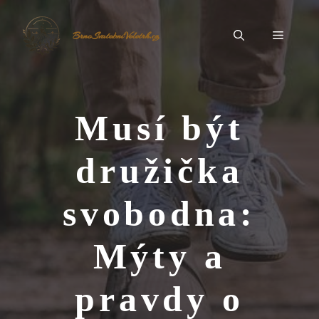
Přeskočit
na
Menu
BrnoSvatebníVeletrh.cz
obsah
Musí být
družička
svobodna:
Mýty a
pravdy o