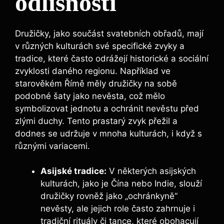
odlišnosti
Družičky, jako součást⁢ svatebních obřadů, mají
v různých kulturách své‍ specifické zvyky ‌a
tradice, které ⁤často odrážejí historické a sociální
zvyklosti daného⁢ regionu. Například ve
starověkém‍ Římě měly družičky na sobě
podobné šaty jako‍ nevěsta, což mělo
symbolizovat jednotu‌ a ochránit nevěstu před
zlými duchy. Tento prastarý zvyk přežil a
dodnes se udržuje v mnoha kulturách, i​ když​ s
různými variacemi.
Asijské tradice:
V některých asijských
kulturách, jako je Čína⁣ nebo Indie, slouží
družičky‌ rovněž jako „ochránkyně“
nevěsty, ale jejich role‌ často⁤ zahrnuje i
⁣tradiční rituály či⁣ tance, které obohacují