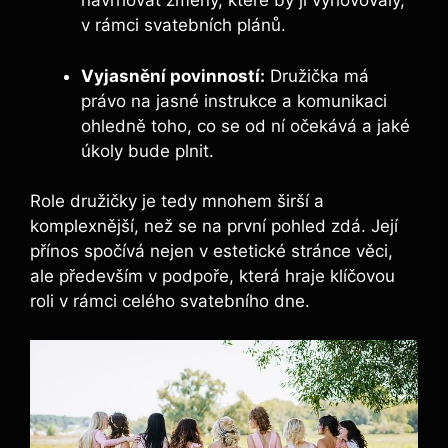
navrhovat změny, ⁢které by jí vyhovovaly,
v rámci svatebních plánů.
Vyjasnění povinností:
Družička má
právo na jasné instrukce ​a ‌komunikaci
ohledně toho, co se od​ ní očekává a jaké
úkoly bude plnit.
Role družičky je tedy mnohem širší a
komplexnější, než se na první pohled ⁢zdá. ⁤Její
přínos spočívá nejen v estetické​ stránce věci,
ale⁢ především v podpoře, která hraje klíčovou
roli v rámci⁤ celého svatebního dne.