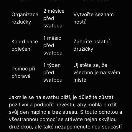
2 měsíce
Organizace
Vytvořte seznam
před
⁤rozlučky
hostů
svatbou
1 měsíc​
Koordinace
Zahrňte ostatní
před
oblečení
družičky
svatbou
1 týden
Ujistěte se, že
Pomoc při
před
všechno je ⁣na svém
přípravě
svatbou
místě
Jakmile se na svatbu blíží, je důležité zůstat
pozitivní a‍ podpořit nevěstu, aby mohla prožít⁤
svůj den⁤ naplno a bez stresu. S touto ochotou a
všestrannou pomocí se stáváte nejen‍ skvělou
družičkou, ale také nezapomenutelnou součástí