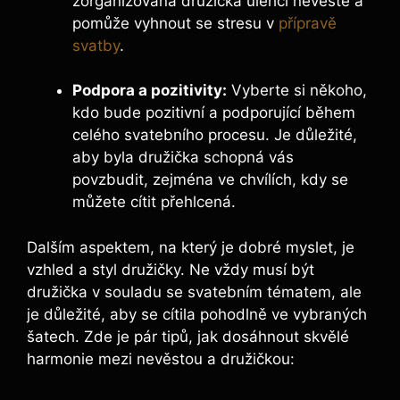
zorganizovaná družička ulehčí nevěstě⁣ a
pomůže vyhnout ⁤se ⁢stresu v
přípravě
svatby
.
Podpora a pozitivity:
Vyberte si někoho,
kdo bude ‍pozitivní a ‌podporující ⁣během
celého svatebního procesu. Je důležité, ​
aby byla družička schopná vás
povzbudit, zejména ve ⁣chvílích, kdy se‍
můžete ‍cítit‍ přehlcená.
Dalším aspektem, na který je ⁤dobré myslet,‍ je
vzhled a styl družičky. Ne vždy ⁢musí být
družička ⁤v souladu ⁤se svatebním tématem, ale
je důležité, ‌aby se cítila pohodlně ‍ve ⁣vybraných
šatech. Zde‌ je ⁤pár ​tipů, jak dosáhnout ⁢skvělé
harmonie mezi ⁤nevěstou a družičkou: