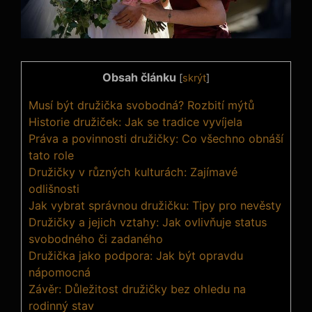
Obsah článku
[
skrýt
]
Musí být‍ družička svobodná? ⁣Rozbití mýtů
Historie družiček: Jak se⁢ tradice vyvíjela
Práva a povinnosti družičky: Co všechno obnáší
tato role
Družičky v různých kulturách: Zajímavé
odlišnosti
Jak ⁣vybrat správnou ⁤družičku: Tipy pro nevěsty
Družičky a jejich vztahy: Jak ovlivňuje status
⁤svobodného či zadaného
Družička‍ jako podpora: Jak být opravdu
nápomocná
Závěr:‍ Důležitost družičky bez⁣ ohledu na‌
rodinný ⁤stav