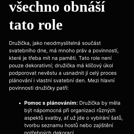
všechno obnáší
tato role
Družička, jako neodmyslitelná ⁣součást
svatebního dne, má mnoho práv ‍a povinností,
které je ​třeba mít na⁢ paměti. Tato role není
pouze dekorativní; družička ‌má klíčový úkol
podporovat‌ nevěstu‍ a usnadnit jí⁣ celý proces
plánování i⁤ vlastní svatební den. Mezi hlavní
povinnosti družičky ⁣patří:
Pomoc s​ plánováním:
Družička⁣ by měla​
být nápomocná při ‌organizaci různých
aspektů svatby, ať už ​jde o vybírání šatů,⁣
tvorbu seznamu hostů nebo zajištění
‌potřebných dekorací.