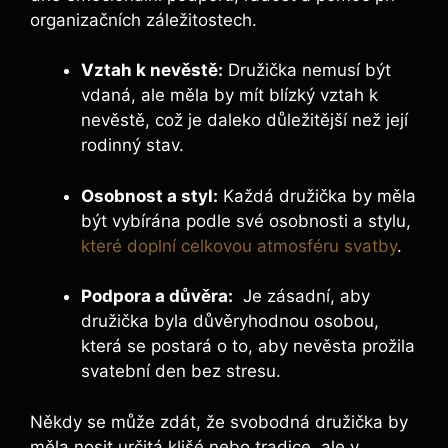
organizačních záležitostech.
Vztah k nevěstě:
Družička nemusí ‍být
vdaná, ale měla by ⁢mít⁤ blízký ​vztah k
nevěstě, což je⁤ daleko důležitější ​než⁤ její
rodinný stav.
Osobnost a styl:
⁣Každá družička by měla
být vybírána⁢ podle své osobnosti a‌ stylu,
které doplní celkovou atmosféru svatby
.
Podpora a⁤ důvěra:
⁤ Je zásadní, aby
družička byla důvěryhodnou osobou,
která se postará o to, ⁣aby ​nevěsta⁢ prožila
svatební ‌den ​bez‍ stresu.
Někdy‌ se ⁣může zdát,‍ že svobodná družička by
měla nosit určitá klišé nebo tradice, ale v