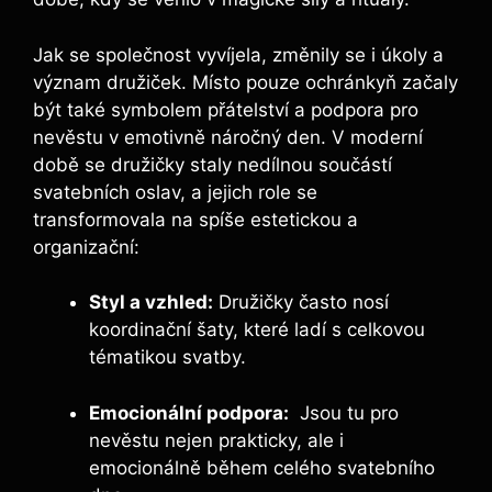
Jak se společnost vyvíjela, změnily ⁢se i úkoly a
význam družiček. Místo pouze ochránkyň začaly
být‍ také symbolem přátelství⁣ a podpora pro
nevěstu v emotivně náročný den. V‍ moderní
době se družičky staly nedílnou součástí
‍svatebních⁤ oslav, a jejich⁤ role se
transformovala ​na spíše estetickou a
organizační:
Styl⁤ a vzhled:
⁢Družičky často nosí
koordinační šaty,‌ které ladí s celkovou
tématikou svatby.
Emocionální podpora:
​ Jsou tu pro
nevěstu nejen prakticky, ale​ i
emocionálně během celého svatebního