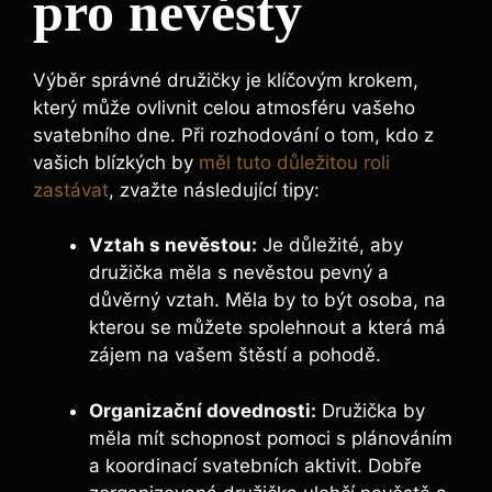
pro nevěsty
Výběr správné družičky je klíčovým​ krokem,
který ​může ovlivnit celou atmosféru⁣ vašeho
svatebního dne. Při rozhodování o ‍tom, kdo z
vašich blízkých‌ by
měl tuto důležitou roli
zastávat
, zvažte následující tipy:
Vztah s nevěstou:
Je důležité, aby
družička měla s nevěstou pevný a
důvěrný vztah. Měla by to být osoba, na
kterou se⁤ můžete spolehnout a která má
zájem na ​vašem ‌štěstí a pohodě.
Organizační⁣ dovednosti:
Družička by
‌měla mít schopnost pomoci s plánováním
a koordinací svatebních aktivit. Dobře