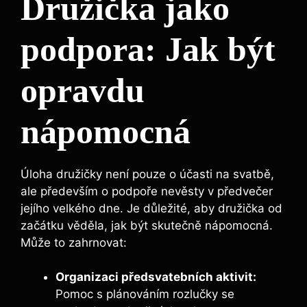
Družička‍ jako
podpora: Jak být
opravdu
nápomocná
Úloha​ družičky není pouze o účasti na svatbě,
ale‍ především o podpoře ‌nevěsty v předvečer
jejího velkého dne. Je důležité, aby družička od
začátku⁢ věděla,⁤ jak být skutečně nápomocná.
Může to⁤ zahrnovat:
Organizaci předsvatebních aktivit:
⁤
Pomoc s plánováním rozlučky se