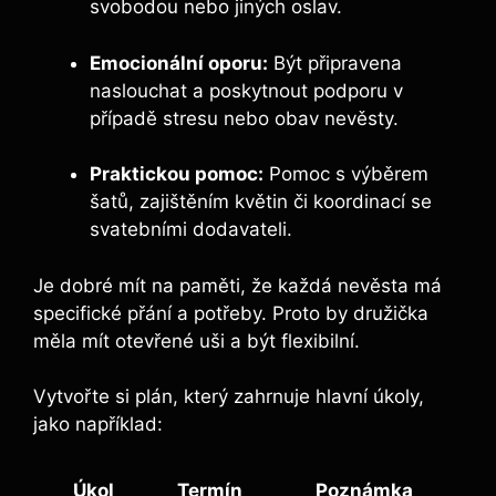
svobodou nebo jiných⁣ oslav.
Emocionální oporu:
Být připravena
naslouchat a poskytnout⁣ podporu v
⁣případě stresu nebo obav nevěsty.
Praktickou pomoc:
Pomoc s výběrem
šatů, zajištěním květin či koordinací se
svatebními dodavateli.
Je‌ dobré mít na paměti, že každá⁢ nevěsta má
specifické⁤ přání a potřeby. Proto by družička
měla mít otevřené uši ⁢a být ‌flexibilní.
Vytvořte‍ si plán,⁤ který⁢ zahrnuje hlavní úkoly,
‍jako například:
Úkol
Termín
Poznámka