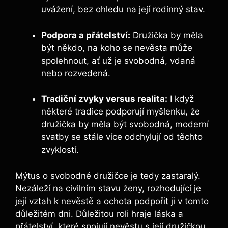
uvážení, bez ohledu na její rodinný stav.
Podpora a⁢ přátelství:
⁢Družička ⁢by⁢ měla
být někdo, na koho se nevěsta může
spolehnout, ať už ‌je svobodná,⁤ vdaná
nebo rozvedená.
Tradiční ‍zvyky versus realita:
I když
některé‍ tradice podporují myšlenku, že
družička by měla být svobodná,‍ moderní
⁢svatby se stále více odchylují od těchto
zvyklostí.
Mýtus o⁣ svobodné družičce je tedy zastaralý.
Nezáleží na civilním stavu ženy, rozhodující je⁣
její vztah k​ nevěstě a ochota ‌podpořit ji v tomto
‌důležitém dni. ⁢Důležitou​ roli hraje láska​ a
přátelství, které ​spojují nevěstu s její družičkou.