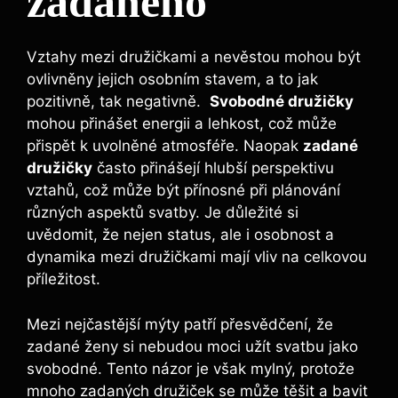
zadaného
Vztahy mezi družičkami a nevěstou mohou být
ovlivněny jejich osobním stavem, a to‍ jak
pozitivně, tak negativně. ⁢
Svobodné ‌družičky
⁤
mohou přinášet energii ‍a lehkost, což může⁢
přispět‍ k uvolněné‍ atmosféře. Naopak
zadané
družičky
často přinášejí⁣ hlubší perspektivu
vztahů, ⁢což může být přínosné při ⁣plánování
různých aspektů svatby.‍ Je důležité si
uvědomit,​ že nejen status, ale i osobnost a
dynamika⁣ mezi družičkami mají​ vliv na ​celkovou
příležitost.
Mezi nejčastější mýty ⁣patří přesvědčení, že​
zadané ženy si nebudou moci‌ užít ⁤svatbu jako
svobodné. Tento ⁤názor‍ je však mylný, protože
mnoho ⁢zadaných družiček se může těšit a bavit