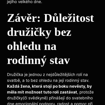
jejího velkého dne.
Závěr:‍ Důležitost
družičky bez⁣
ohledu na‌
rodinný ⁤stav
Družička je jednou z⁤ nejdůležitějších⁤ rolí na
svatbě, a to bez⁢ ohledu na její rodinný stav.
Každá žena, která stojí po boku nevěsty, by⁣
měla mít možnost tuto roli zastávat
, protože
družičky(či svědkyně)‍ přinášejí do svatebního​
dne emocionální podporu, radost a pomoc při