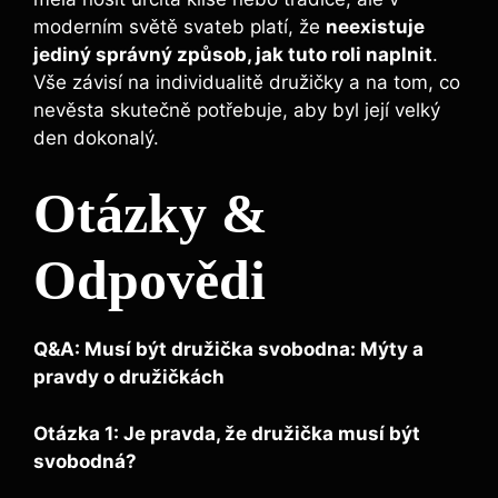
⁤moderním ‌světě svateb platí,‌ že
neexistuje
jediný správný způsob, jak tuto roli naplnit
.
Vše závisí na⁢ individualitě družičky ​a na tom, co
nevěsta skutečně potřebuje, aby byl její⁢ velký
den dokonalý.
Otázky &
Odpovědi
Q&A: ‌Musí být družička‌ svobodna: Mýty a
pravdy o ⁣družičkách
Otázka⁤ 1: ‍Je pravda, že družička musí být
svobodná?