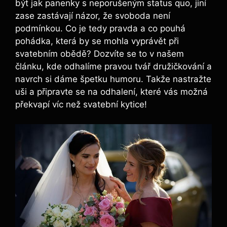
být jak ‌panenky⁢ s neporušeným status quo, jiní
zase zastávají názor, že svoboda není⁣
podmínkou. Co je tedy pravda a co ⁣pouhá‍
pohádka, která by se mohla vyprávět při
svatebním obědě? Dozvíte ‍se ​to v našem
článku,⁤ kde odhalíme pravou tvář družičkování‌ a
navrch si dáme špetku humoru. Takže nastražte
uši a připravte se⁤ na odhalení, ‍které⁢ vás možná
⁣překvapí víc než svatební kytice!