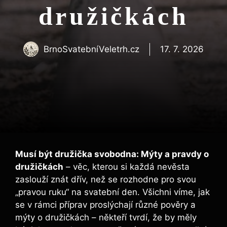
družičkách
BrnoSvatebníVeletrh.cz
17. 7. 2026
Musí být družička svobodna: Mýty a ‌pravdy o⁢
družičkách
– věc, kterou si každá nevěsta
zaslouží znát dřív, než se rozhodne pro svou
„pravou ruku“ na svatební den. Všichni víme,⁣ jak
se‍ v rámci⁤ příprav proslýchají různé⁢ pověry a
mýty o družičkách –⁢ někteří tvrdí, že by⁢ měly