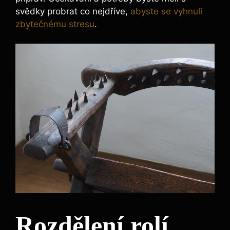
svědky probrat co nejdříve,
abyste se vyhnuli
zbytečnému stresu
.
Rozdělení rolí