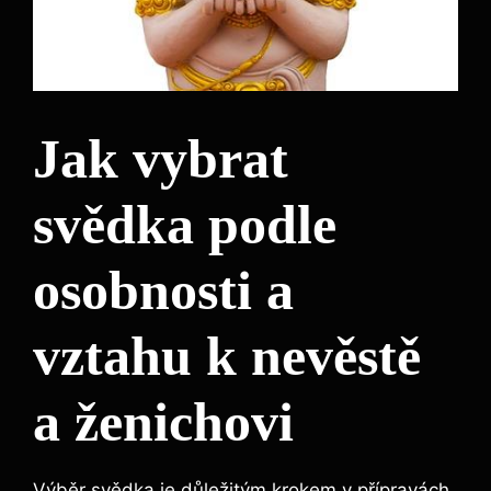
Jak vybrat
svědka podle
osobnosti a
vztahu k nevěstě
a ženichovi
Výběr svědka je důležitým krokem v přípravách