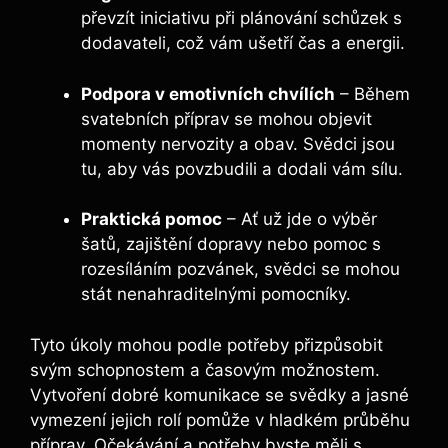
převzít iniciativu při plánování schůzek s
dodavateli, což vám ušetří čas a energii.
Podpora v emotivních chvílích
– Během
svatebních příprav se mohou objevit
momenty nervozity a obav. Svědci jsou
tu, aby vás povzbudili a dodali vám sílu.
Praktická pomoc
– Ať už jde o výběr
šatů, zajištění dopravy nebo pomoc s
rozesíláním pozvánek, svědci se mohou
stát nenahraditelnými pomocníky.
Tyto úkoly mohou podle potřeby přizpůsobit
svým schopnostem a časovým možnostem.
Vytvoření dobré komunikace se svědky a jasné
vymezení jejich rolí pomůže v hladkém průběhu
příprav. Očekávání a potřeby byste měli s