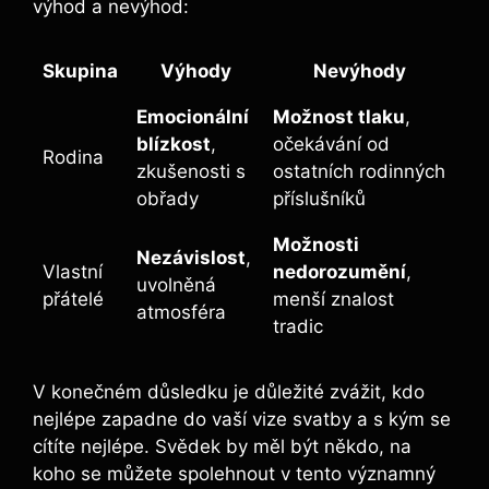
výhod a nevýhod:
Skupina
Výhody
Nevýhody
Emocionální
Možnost tlaku
,
blízkost
,
očekávání od
Rodina
zkušenosti s
ostatních rodinných
obřady
příslušníků
Možnosti
Nezávislost
,
Vlastní
nedorozumění
,
uvolněná
přátelé
menší znalost
atmosféra
tradic
V konečném důsledku je důležité zvážit, kdo
nejlépe zapadne do vaší vize svatby a s kým se
cítíte nejlépe. Svědek by měl být někdo, na
koho se můžete spolehnout v tento významný