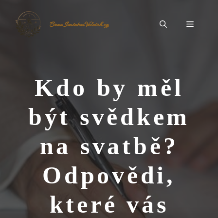
Přeskočit
na
Menu
BrnoSvatebníVeletrh.cz
obsah
Kdo by měl
být svědkem
na svatbě?
Odpovědi,
které vás