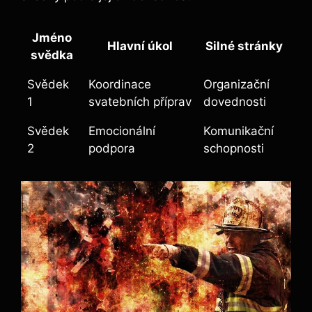
Jméno
Hlavní úkol
Silné stránky
svědka
Svědek
Koordinace
Organizační
1
svatebních příprav
dovednosti
Svědek
Emocionální
Komunikační
2
podpora
schopnosti