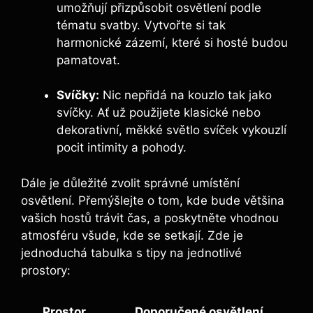
umožňují přizpůsobit osvětlení podle
tématu⁤ svatby. Vytvořte si ​tak
harmonické zázemí, které si ⁣hosté budou⁢
pamatovat.
Svíčky:
Nic nepřidá na kouzlo tak jako
svíčky.‌ Ať ⁢už použijete klasické nebo⁣
dekorativní, měkké světlo svíček vykouzlí
pocit intimity a pohody.
Dále ⁢je důležité zvolit správné​ umístění⁤
osvětlení. Přemýšlejte o⁢ tom, ⁢kde‍ bude⁣ většina
vašich hostů trávit čas, a poskytněte ⁢vhodnou
atmosféru všude, kde se setkají. Zde je
jednoduchá tabulka s tipy na jednotlivé‍
prostory:
Prostor
Doporučené osvětlení