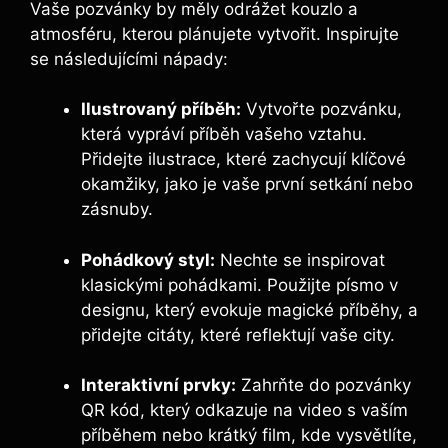
Vaše pozvánky by měly odrážet kouzlo a
⁢atmosféru, kterou plánujete vytvořit. Inspirujte
‍se následujícími nápady:
Ilustrovaný příběh:
Vytvořte pozvánku,
která vypráví příběh⁢ vašeho vztahu.
Přidejte⁢ ilustrace, které⁢ zachycují klíčové​
okamžiky, jako‍ je vaše první ​setkání nebo
zásnuby.
Pohádkový styl:
Nechte se inspirovat
⁤klasickými pohádkami. Použijte ‍písmo v
⁢designu, který ⁤evokuje magické příběhy, a
přidejte ‍citáty, které reflektují ⁣vaše city.
Interaktivní prvky:
Zahrňte do pozvánky
QR kód, který odkazuje na video s vaším
příběhem⁣ nebo krátký film, kde vysvětlíte,