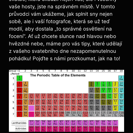
vaše hosty, jste‍ na⁤ správném ⁢místě. V‍ tomto
‍průvodci ⁤vám ukážeme, jak splnit ​sny nejen
sobě, ale i vaší fotografce,‌ která se už teď
modlí, aby dostala „to ⁣správné ⁤osvětlení na
focení“. Ať ⁢už chcete‌ slunce nad hlavou nebo
hvězdné nebe, máme ‌pro ‍vás tipy, které udělají
z vašeho‍ svatebního dne ⁢nezapomenutelnou
pohádku! Pojďte s námi prozkoumat,‌ jak na⁢ to!