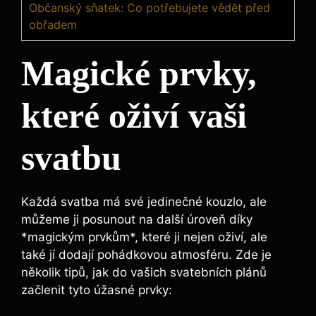
Občanský sňatek: Co potřebujete vědět před
obřadem
Magické prvky,
které oživí vaši
svatbu
Každá ⁣svatba má své ​jedinečné kouzlo, ale
můžeme⁤ ji posunout na další‌ úroveň díky
*magickým prvkům*,‌ které ji nejen ⁢oživí, ale
také jí‌ dodají​ pohádkovou atmosféru.⁣ Zde je​
několik tipů,​ jak do vašich⁢ svatebních plánů
začlenit tyto úžasné prvky: