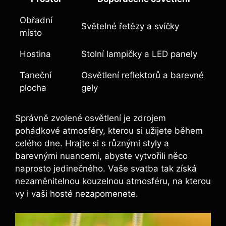
Obřadní
Světelné ​řetězy a svíčky
místo
Hostina
Stolní lampičky ⁤a​ LED panely
Taneční
Osvětlení ⁣reflektorů​ a‍ barevné
plocha
gely
Správně zvolené osvětlení‍ je zdrojem
pohádkové ​atmosféry,‌ kterou ⁣si ⁣užijete během
celého dne. Hrajte si⁤ s různými styly a
barevnými nuancemi, abyste vytvořili něco
naprosto jedinečného. Vaše svatba tak získá
‌nezaměnitelnou kouzelnou atmosféru, na kterou
vy ⁣i vaši ⁢hosté nezapomenete.