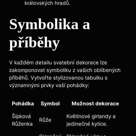
královských hradů.
Symbolika a
příběhy
V⁢ každém detailu svatební dekorace ⁢lze
zakomponovat​ symboliku z vašich‍ oblíbených
příběhů. ​Vytvořte stylizovanou tabulku s
významnými prvky vaší pohádky:
Pohádka
Symbol
Možnost⁤ dekorace
Šípková
Květinové‍ girlandy a
Růže
Růženka
jedinečné kytice.