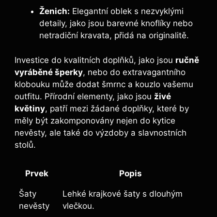
Ženich:
Elegantní oblek s nezvyklými
detaily, jako jsou barevné knoflíky nebo
netradiční‍ kravata, přidá ‍na originalitě.
Investice ⁢do kvalitních doplňků, jako jsou⁤
ručně
vyráběné šperky
, nebo do extravagantního
klobouku může dodat šmrnc a kouzlo vašemu
outfitu. Přírodní elementy, jako jsou
živé
květiny
, patří‍ mezi‌ žádané doplňky,⁤ které by⁤
měly být ​zakomponovány nejen ‍do kytice
nevěsty, ale také do výzdoby a slavnostních
stolů.
Prvek
Popis
Šaty
Lehké krajkové ‍šaty s dlouhým
nevěsty
vlečkou.