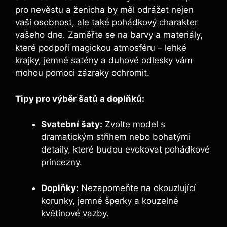
pro nevěstu ⁤a ženicha ‍by měl odrážet​ nejen
vaši‍ osobnost, ale také pohádkový charakter
vašeho dne. Zaměřte‍ se na barvy⁤ a materiály, ​
které podpoří magickou atmosféru – lehké
krajky, jemné satény a duhové odlesky vám
mohou pomoci zázraky ochromit.
Tipy ⁣pro výběr šatů a doplňků:
Svatební šaty:
⁢Zvolte model ‍s
dramatickým střihem nebo ⁢bohatými
detaily, které‌ budou evokovat pohádkové
princezny.
Doplňky:
Nezapomeňte na okouzlující
korunky, jemné šperky ‍a‍ kouzelné
květinové vazby.