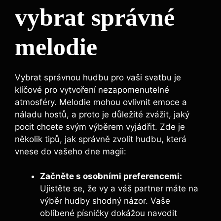
vybrat​ správné
melodie
Vybrat správnou⁤ hudbu pro vaši svatbu ⁣je⁣
klíčové pro vytvoření ​nezapomenutelné
atmosféry. Melodie mohou ovlivnit⁢ emoce a
náladu hostů, a⁤ proto ⁣je ⁢důležité zvážit, jaký
pocit​ chcete svým‌ výběrem vyjádřit. ​Zde je
několik tipů, jak‍ správně⁣ zvolit ⁢hudbu, ‍která
vnese‍ do ‍vašeho dne magii:
Začněte s ​osobními preferencemi:
Ujistěte ‌se, že ‌vy ‍a váš partner máte ​na
výběr hudby ⁣shodný názor. Vaše
oblíbené písničky dokážou⁢ navodit