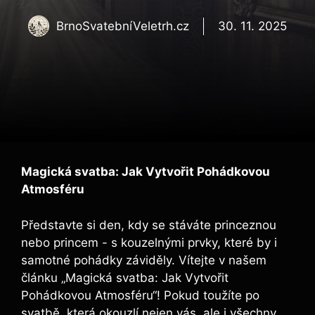
BrnoSvatebníVeletrh.cz
30. 11. 2025
Magická⁢ svatba:‍ Jak Vytvořit Pohádkovou
Atmosféru
Představte si ‌den, kdy se stáváte ​princeznou
nebo princem ‌- s kouzelnými prvky,⁢ které by i
samotné pohádky záviděly. Vítejte v našem
článku „Magická svatba: Jak Vytvořit
Pohádkovou Atmosféru“! ⁢Pokud toužíte po
svatbě, která okouzlí nejen vás, ale i všechny