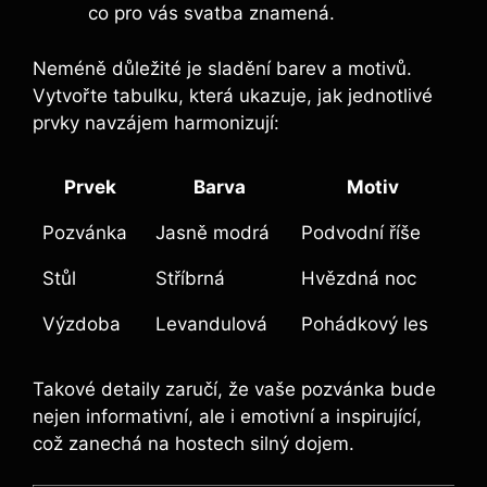
co pro vás svatba znamená.
Neméně důležité ‌je sladění barev a motivů.
Vytvořte‍ tabulku, která ukazuje, jak jednotlivé
prvky navzájem harmonizují:
Prvek
Barva
Motiv
Pozvánka
Jasně modrá
Podvodní říše
Stůl
Stříbrná
Hvězdná noc
Výzdoba
Levandulová
Pohádkový les
Takové detaily zaručí, ⁤že ‍vaše ‌pozvánka bude
nejen‌ informativní,⁣ ale i emotivní a⁢ inspirující,
což‍ zanechá na hostech ‍silný⁣ dojem.