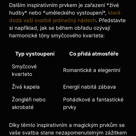
Dalším inspirativním⁤ prvkem je zařazení *živé
hudby* nebo *uměleckého vystoupení*,
které
dodá vaší svatbě jedinečný nádech
. Představte
⁣si například, ‍jak se ‍během⁤ obřadu ozývají
⁢harmonické tóny smyčcového kvarteta:
Typ vystoupení
Co přidá atmosféře
Smyčcové
Romantické a elegentní
kvarteto
Živá​ kapela
Energií nabitá zábava
Žongléři nebo
Pohádkové a fantastické
akrobaté
prvky
Díky těmto inspirativním a‍ magickým​ prvkům⁤ se
vaše svatba stane nezapomenutelným zážitkem⁤