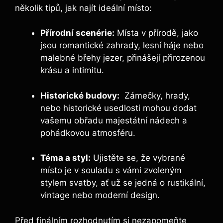
několik tipů, jak‌ najít ideální místo:
Přírodní scenérie:
Místa⁢ v přírodě, jako
jsou⁣ romantické zahrady, lesní⁤ háje nebo
malebné ⁣břehy jezer, přinášejí přirozenou
⁣krásu a‌ intimitu.
Historické budovy:
‌ Zámečky, hrady,
nebo⁢ historické usedlosti mohou dodat
‌vašemu obřadu majestátní nádech a ​
pohádkovou‌ atmosféru.
Téma a styl:
Ujistěte se, že ⁢vybrané
místo je ‍v ⁢souladu s vámi‍ zvoleným
stylem svatby, ať už se ⁢jedná o rustikální,
vintage⁢ nebo‌ moderní⁣ design.
Před⁢ finálním ⁣rozhodnutím si nezapomeňte