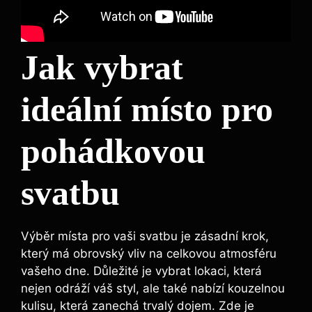
Jak vybrat
ideální místo pro
pohádkovou
svatbu
Výběr⁢ místa pro vaši ⁣svatbu ⁢je ​zásadní krok,
který má obrovský vliv na celkovou atmosféru
vašeho dne. Důležité je vybrat lokaci,​ která
nejen odráží váš ‌styl,‍ ale také nabízí kouzelnou
kulisu, která ⁤zanechá trvalý dojem.⁤ Zde ‌je