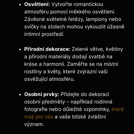
Osvětlení:
Vytvořte ‌romantickou⁢
atmosféru pomocí měkkého ​osvětlení.
Závěsné světelné⁢ řetězy, ⁤lampiony nebo
⁢svíčky na stolech⁣ mohou⁢ vykouzlit úžasně
intimní prostředí.
Přírodní dekorace:
Zelené‌ větve, květiny
a ⁢přírodní⁤ materiály dodají‌ svatbě na
kráse a harmonii. Zaměřte se na místní
rostliny a květy, které ‍zvýrazní vaši
osvěžující ⁣atmosféru.
Osobní prvky:
Přidejte⁢ do dekorací
⁣osobní předměty⁣ – například rodinné
fotografie nebo důležité vzpomínky,
které
mají pro vás
a vaše blízké zvláštní‍
význam.