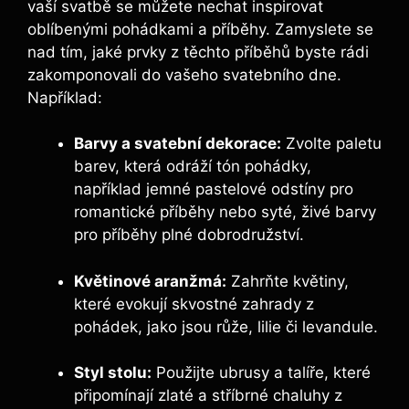
vaší svatbě se můžete nechat inspirovat
⁤oblíbenými ‌pohádkami a⁤ příběhy. Zamyslete se
nad tím,‍ jaké prvky⁣ z těchto příběhů byste rádi
zakomponovali do ​vašeho svatebního ⁣dne.
Například:
Barvy a svatební dekorace:
Zvolte paletu
barev, která ‍odráží tón pohádky,
například jemné pastelové odstíny pro
romantické​ příběhy⁤ nebo syté, živé barvy
pro příběhy​ plné ‌dobrodružství.
Květinové ‍aranžmá:
Zahrňte květiny,
které​ evokují ​skvostné ⁣zahrady z⁣
pohádek, jako ⁣jsou růže, lilie ‍či levandule.
Styl stolu:
Použijte ubrusy a talíře,⁢ které
připomínají zlaté a ​stříbrné chaluhy z