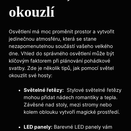
okouzlí
Osvětlení má moc proměnit ⁤prostor a vytvořit
jedinečnou atmosféru, ‌která se stane
nezapomenutelnou ⁤součástí vašeho velkého
dne. Vhled⁤ do⁢ správného osvětlení ‌může⁣ být
klíčovým faktorem při plánování ‍pohádkové
svatby. Zde je ⁣několik‌ tipů, jak pomocí světel
okouzlit ⁢své​ hosty:
Světelné řetězy:
‍ Stylové světelné‌ řetězy‌
mohou přidat nádech ​romantiky⁢ a tepla.
Závěsné ⁣nad stoly, mezi ‌stromy nebo
kolem oblouku ​vytvoří magické prostředí.
LED panely:
Barevné LED panely ⁤vám