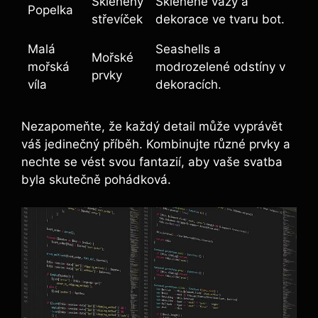
Skleněný
Skleněné vázy a
Popelka
střevíček
dekorace​ ve tvaru​ bot.
Malá
Seashells a
Mořské
mořská
modrozelené odstíny v
prvky
víla
dekoracích.
Nezapomeňte, že každý‍ detail⁢ může vyprávět
váš jedinečný příběh. Kombinujte různé prvky a
nechte se vést ‍svou fantazií, aby vaše ⁢svatba
⁢byla‍ skutečně pohádková.