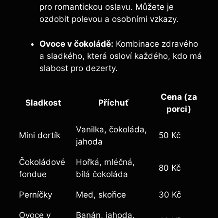
pro romantickou oslavu. Můžete je
ozdobit polevou a osobními vzkazy.
Ovoce v čokoládě:
Kombinace zdravého
a sladkého, která osloví každého, kdo má
slabost pro dezerty.
Cena (za
Sladkost
Příchuť
porci)
Vanilka, čokoláda,
Mini dortík
50 Kč
jahoda
Čokoládové
Hořká, mléčná,
80 Kč
fondue
bílá čokoláda
Perníčky
Med, skořice
30 Kč
Ovoce v
Banán, jahoda,