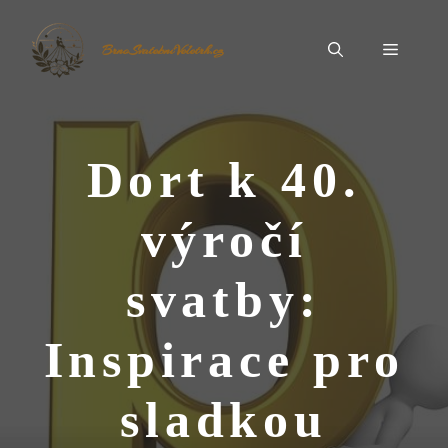
Přeskočit
na
Menu
BrnoSvatebníVeletrh.cz
obsah
Dort k 40.
výročí
svatby:
Inspirace pro
sladkou