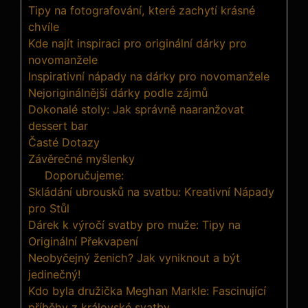
Tipy na fotografování, které zachytí krásné
chvíle
Kde najít inspiraci pro originální dárky pro
novomanžele
Inspirativní nápady na dárky pro novomanžele
Nejoriginálnější dárky podle zájmů
Dokonalé stoly: Jak správně naaranžovat
dessert bar
Časté Dotazy
Závěrečné myšlenky
Doporučujeme:
Skládání ubrousků na svatbu: Kreativní Nápady
pro Stůl
Dárek k výročí svatby pro muže: Tipy na
Originální Překvapení
Neobyčejný ženich? Jak vyniknout a být
jedinečný!
Kdo byla družička Meghan Markle: Fascinující
příběhy z královské svatby