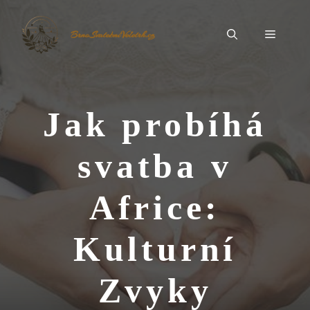
Přeskočit
na
Menu
BrnoSvatebníVeletrh.cz
obsah
Jak probíhá
svatba v
Africe:
Kulturní
Zvyky