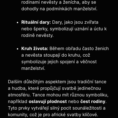
rodinami nevěsty a ženícha, aby se
dohodly na podmínkách manželství.
Rituální dary:
Dary, jako jsou zvířata
nebo šperky, symbolizují uznání a úctu k
rodině nevěsty.
Kruh života:
Během obřadu často ženich
a nevěsta stoupají do kruhu, což
symbolizuje jejich spojení a věčnost
manželství.
Dalším důležitým aspektem jsou tradiční tance
a hudba, které propůjčují svatbě jedinečnou
atmosféru. Tance mohou mít různou symboliku,
například
oslavují plodnost
nebo
čest rodiny
.
Tyto prvky vytvářejí silný pocit sounáležitosti a
komunity, což je pro africké svatby klíčové.