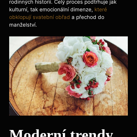
rodinných historií. Celý proces podtrhuje jak
kulturní, tak emocionální dimenze,
které
obklopují svatební obřad
a přechod do
manželství.
Moderní trendy