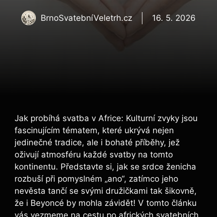
BrnoSvatebníVeletrh.cz
16. 5. 2026
Jak probíhá svatba v Africe: Kulturní zvyky jsou
fascinujícím tématem, které ukrývá nejen
jedinečné tradice, ale i bohaté příběhy, jež
oživují atmosféru každé svatby na tomto
kontinentu. Představte si, jak se srdce ženicha
rozbuší při pomyslném „ano“, zatímco jeho
nevěsta tančí se svými družičkami tak šikovně,
že i Beyoncé by mohla závidět! V tomto článku
vás vezmeme na cestu po afrických svatebních