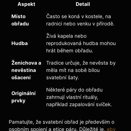
Aspekt
Detail
Místo
Často se koná v kostele, na
obřadu
radnici nebo venku v přírodě.
Živá kapela nebo
Hudba
reprodukovaná hudba mohou
hrát během obřadu.
Ženichova a
Tradice určuje, že nevěsta by
nevěstina
měla mít na sobě bílou
ošacení
svatební šaty.
Některé páry do obřadu
Originální
zahrnují vlastní rituály,
prvky
například zapalování svíček.
Pamatujte, že svatební obřad je především o
osobním spojení a etice páru. Důležité je,
aby