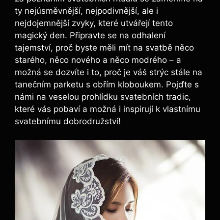
ty nejúsměvnější, nejpodivnější, ale i
nejdojemnější zvyky, které utvářejí tento
magický den. Připravte se na odhalení
tajemství, proč byste měli mít na svatbě něco
starého, něco nového a něco modrého – a
možná se dozvíte i to, proč je váš strýc stále na
tanečním parketu s obřím kloboukem. Pojďte s
námi na veselou prohlídku svatebních tradic,
které vás pobaví a možná i inspirují k vlastnímu
svatebnímu dobrodružství!