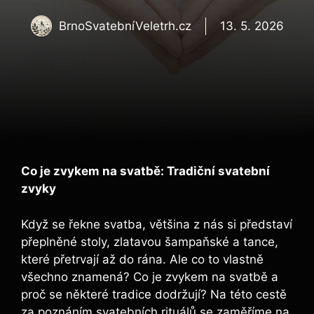
BrnoSvatebníVeletrh.cz
13. 5. 2026
Co je zvykem na svatbě: Tradiční svatební
zvyky
Když se řekne svatba, většina z nás si představí
přeplněné stoly, zlatavou šampaňské a tance,
které přetrvají až do rána. Ale co to vlastně
všechno znamená? Co je zvykem na svatbě a
proč se některé tradice dodržují? Na této cestě
za poznáním svatebních rituálů se zaměříme na