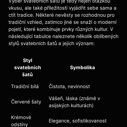
Výběr svatebních šatů je tedy nejen otázkou
vkusu, ale také příležitostí vyjádřit sebe sama a
ctít tradice. Některé nevěsty se rozhodnou pro
tradiční vzhled, zatímco jiné se snaží o moderní
pojetí, které kombinuje prvky různých kultur. V
následující tabulce naleznete několik oblíbených
stylů svatebních šatů a jejich význam:
Styl
svatebních
Symbolika
šatů
Tradiční bílá
Čistota, nevinnost
Vášeň, láska (známé v
Červené šaty
asijských kulturách)
Krémové
Elegance, sofistikovanost
odstíny