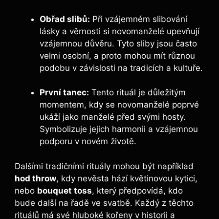
Obřad slibů:
Při vzájemném slibování
lásky a věrnosti si novomanželé upevňují
vzájemnou důvěru. Tyto sliby jsou často
velmi osobní, a proto mohou mít různou
podobu v závislosti na tradicích a kultuře.
První tanec:
Tento rituál je důležitým
momentem, kdy se novomanželé poprvé
ukáží jako manželé před svými hosty.
Symbolizuje jejich harmonii a vzájemnou
podporu v novém životě.
Dalšími tradičními rituály mohou být například
hod throw
, kdy nevěsta hází květinovou kytici,
nebo
bouquet toss
, který předpovídá, kdo
bude další na řadě ve svatbě. Každý z těchto
rituálů má své hluboké kořeny v historii a