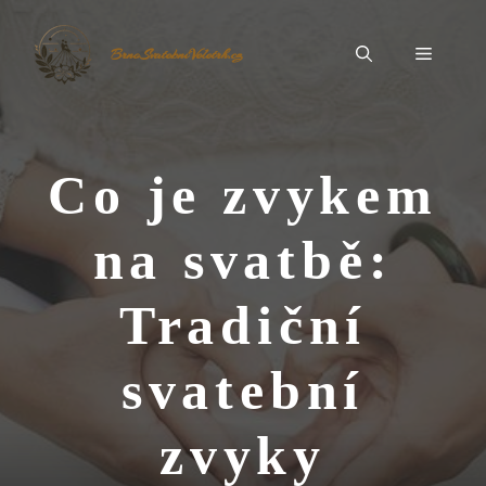
Přeskočit
na
Menu
BrnoSvatebníVeletrh.cz
obsah
Co je zvykem
na svatbě:
Tradiční
svatební
zvyky