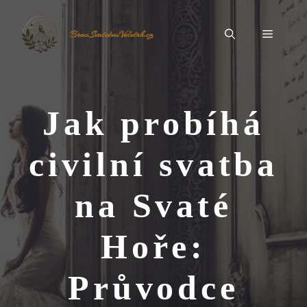
Přeskočit
na
Menu
BrnoSvatebníVeletrh.cz
obsah
Jak probíhá
civilní svatba
na Svaté
Hoře:
Průvodce