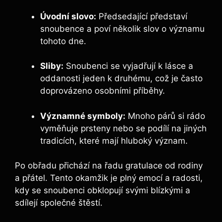
Úvodní slovo:
Předsedající představí
snoubence a poví několik slov o významu
tohoto dne.
Sliby:
Snoubenci se vyjadřují k lásce a
oddanosti jeden k druhému, což je často
doprovázeno osobními příběhy.
Významné symboly:
Mnoho párů si rádo
vyměňuje prsteny nebo se podílí na jiných
tradicích, které mají hluboký význam.
Po obřadu přichází na řadu gratulace od rodiny
a přátel. Tento okamžik je plný emocí a radosti,
kdy se snoubenci obklopují svými blízkými a
sdílejí společné štěstí.