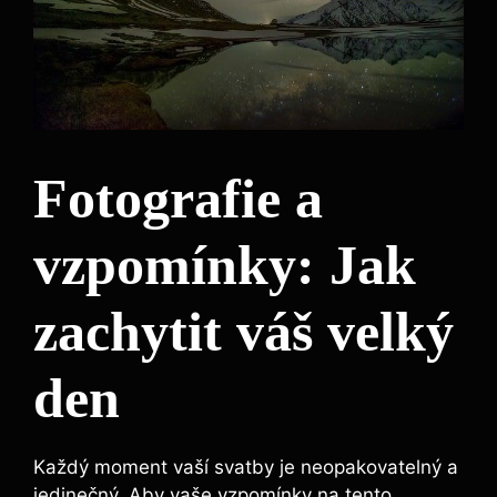
Fotografie a
vzpomínky: Jak
zachytit váš velký
den
Každý moment vaší svatby je neopakovatelný a
jedinečný. Aby vaše vzpomínky na tento