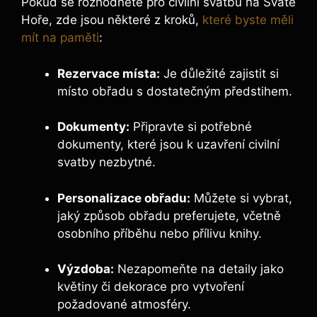
Pokud se rozhodnete pro civilní svatbu na Svaté
Hoře, zde jsou některé z kroků,
které byste měli
mít na paměti
:
Rezervace místa:
Je důležité zajistit si
místo obřadu s dostatečným předstihem.
Dokumenty:
Připravte si potřebné
dokumenty, které jsou k uzavření civilní
svatby nezbytné.
Personalizace obřadu:
Můžete si vybrat,
jaký způsob obřadu preferujete, včetně
osobního příběhu nebo přílivu knihy.
Výzdoba:
Nezapomeňte na detaily jako
květiny či dekorace pro vytvoření
požadované atmosféry.