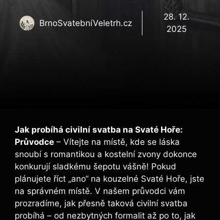
28. 12.
BrnoSvatebníVeletrh.cz
2025
Jak probíhá civilní svatba na Svaté Hoře:
Průvodce
– Vítejte na místě, kde se láska
snoubí s romantikou a kostelní zvony dokonce
konkurují sladkému šepotu vášně! Pokud
plánujete říct „ano“ na kouzelné Svaté Hoře, jste
na správném místě. V našem průvodci vám
prozradíme, jak přesně taková civilní svatba
probíhá – od nezbytných formalit až po to, jak