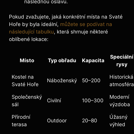
následnou oslavu.
Pokud zvažujete, jaká konkrétní místa na Svaté
Hoře by byla ideální,
můžete se podívat na
následující tabulku
, která shrnuje některé
oblíbené lokace:
Speciální
Místo
Typ obřadu
Kapacita
rysy
Kostel na
Historická
Náboženský
50–200
Svaté Hoře
atmosféra
Společenský
Moderní
Civilní
100–300
sál
výzdoba
Přírodní
Úžasný
Outdoor
20–80
terasa
výhled