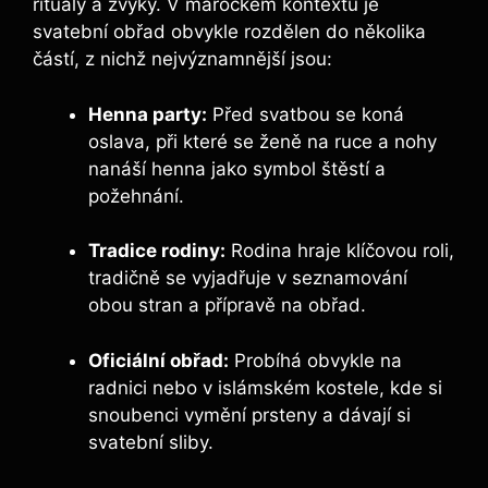
rituály a zvyky. V marockém kontextu je
svatební obřad obvykle rozdělen do několika
částí, z nichž nejvýznamnější jsou:
Henna party:
Před svatbou se koná
oslava, při které se ženě na ruce a nohy
nanáší henna jako symbol štěstí a
požehnání.
Tradice rodiny:
Rodina hraje klíčovou roli,
tradičně se vyjadřuje v seznamování
obou stran a přípravě na obřad.
Oficiální obřad:
Probíhá obvykle na
radnici nebo v islámském kostele, kde si
snoubenci vymění prsteny a dávají si
svatební sliby.