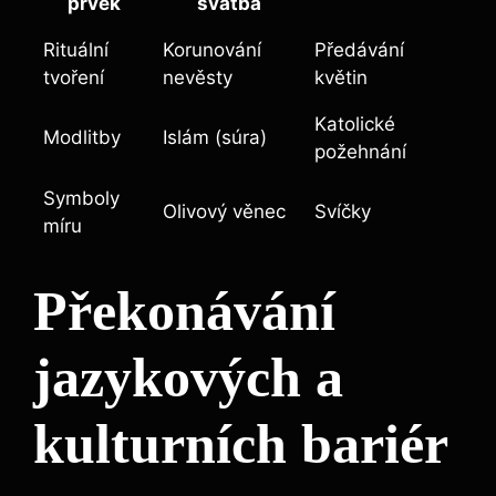
prvek
svatba
Rituální
Korunování
Předávání
tvoření
nevěsty
květin
Katolické
Modlitby
Islám (súra)
požehnání
Symboly
Olivový věnec
Svíčky
míru
Překonávání
jazykových a
kulturních bariér