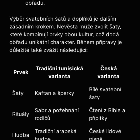
obřadu.
Výběr svatebních šatů a doplňků je dalším
zásadním krokem. Nevěsta může zvolit šaty,
které kombinují prvky obou kultur, což dodá
obřadu unikátní charakter. Během přípravy je
důležité také zvážit následující:
Tradiční tunisická
Česká
Prvek
varianta
varianta
Bílé svatební
Šaty
Kaftan a šperky
šaty
Sabr a požehnání
Čtení z Bible a
Rituály
rodičů
přípitky
Tradiční arabská
České lidové
Hudba
hudba
písně