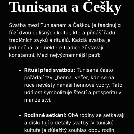
Tunisana a Češky
Svatba mezi Tunisanem a Češkou je fascinující
fúzí dvou odlišných kultur, která přináší řadu
tradičních zvyků a rituálů. Každá svatba je
jedinečná, ale některé tradice zůstávají
konstantní. Mezi nejvýznamnější patří:
Rituál před svatbou:
Tunisané často
pořádají tzv. „henna“ večer, kde se na
ruce nevěsty nanáší hennové vzory. Tato
událost symbolizuje štěstí a prosperitu v
manželství.
Rodinné setkání:
Obě rodiny se setkávají
a diskutují o detaily svatby. V tuniské
kultuře je důležitý souhlas obou rodin,