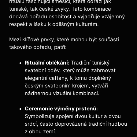
rituálů fascinující směsicí, která odráží jak
tuniské, tak české zvyky. Tato kombinace
dodává obřadu osobitost a vyjadřuje vzájemný
respekt a lásku k odlišným kulturám.
Mezi klíčové prvky, které mohou být součástí
takového obřadu, patří:
Rituální oblékání:
Tradiční tuniský
svatební oděv, který může zahrnovat
elegantní caftany, k tomu doplněný
českým svatebním krojem, vytváří
nádhernou vizuální kombinaci.
Ceremonie výměny prstenů:
Symbolizuje spojení dvou kultur a dvou
srdcí, často doprovázená tradiční hudbou
z obou zemí.