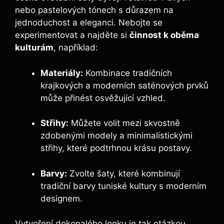
nebo pastelových tónech s důrazem na
jednoduchost a eleganci. Nebojte se
experimentovat a najděte si
činnost k oběma
kulturám
, například:
Materiály:
Kombinace tradičních
krajkových a moderních saténových prvků
může přinést osvěžující vzhled.
Střihy:
Můžete volit mezi skvostně
zdobenými modely a minimalistickými
střihy, které podtrhnou krásu postavy.
Barvy:
Zvolte šaty, které kombinují
tradiční barvy tuniské kultury s moderním
designem.
Vytvoření dokonalého looku je tak otázkou