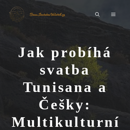
Přeskočit
na
Menu
BrnoSvatebníVeletrh.cz
obsah
Jak probíhá
svatba
Tunisana a
Češky:
Multikulturní