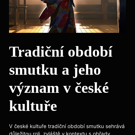
Tradiční období
smutku a jeho
význam v české
kultuře
V české kultuře tradiční období smutku sehrává
důležitou roli, zvláště v kontextu s obřady