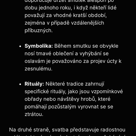
doporučuje držet smutek alespoň po
dobu jednoho roku, i když někteří lidé
považují za vhodné kratší období,
zejména v případě vzdálenějších
příbuzných.
Symbolika:
Během smutku se obvykle
nosí tmavé oblečení a vyhýbání se
oslavám je považováno za projev úcty k
zesnulému.
Rituály:
Některé tradice zahrnují
specifické rituály, jako jsou vzpomínkové
obřady nebo návštěvy hrobů, které
pomáhají pozůstalým vyrovnat se se
ztrátou.
Na druhé straně, svatba představuje radostnou