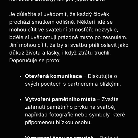
Je důležité si uvědomit, že každý člověk
prochází smutkem odlišně. Někteří lidé se
mohou cítit ve svatební atmosféře nezvykle,
bděle si uvědomují prázdné místo po zesnulém.
Jiní mohou cítit, že by si svatbu přáli oslavit jako
důkaz života a lásky, i když ztrátu truchlí.
Doporučuje se proto:
Otevřená komunikace
– Diskutujte o
svých pocitech s partnerem a blízkými.
Vytvoření pamětního místa
– Zvažte
zahrnutí pamětního prvku na svatbě,
například fotografie nebo symboly, které
připomenou blízkou osobu.
Vymezení času na smutek
– Dejte si