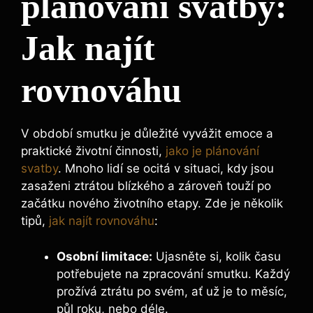
plánování svatby:
Jak najít
rovnováhu
V období smutku je důležité vyvážit emoce a
praktické životní činnosti,
jako je plánování
svatby
. Mnoho lidí se ocitá v situaci, kdy jsou
zasaženi ztrátou blízkého a zároveň touží po
začátku nového životního etapy. Zde je několik
tipů,
jak najít rovnováhu
:
Osobní limitace:
Ujasněte si, kolik času
potřebujete na zpracování smutku. Každý
prožívá ztrátu po svém, ať už je to měsíc,
půl roku, nebo déle.