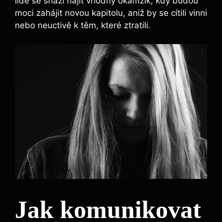
lidé se snaží najít vhodný okamžik, kdy budou
moci zahájit novou kapitolu, aniž by se cítili vinni
nebo neuctivě k těm, které ztratili.
Jak komunikovat