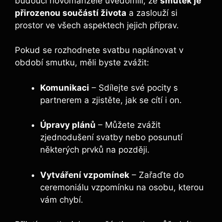
budoucí novomanželé uvědomili, že
smutek je
přirozenou součástí života
a zaslouží si
prostor ve všech aspektech jejich příprav.
Pokud se rozhodnete svatbu naplánovat v
období smutku, měli byste zvážit:
Komunikaci
– Sdílejte své pocity s
partnerem a zjistěte, jak se cítí i on.
Úpravy plánů
– Můžete zvážit
zjednodušení svatby nebo posunutí
některých prvků na později.
Vytváření vzpomínek
– Zařaďte do
ceremoniálu vzpomínku na osobu, kterou
vám chybí.