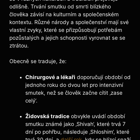
odlišně. Trvání smutku od smrti blízkého
člověka závisí na kulturním a společenském
kontextu. Různé národy a společenství mají své
vlastní zvyky, které se přizpůsobují potřebám
pozůstalých a jejich schopnosti vyrovnat se se
ztrátou.
Obecně se traduje, že:
Chirurgové a lékaři
doporučují období od
jednoho roku do dvou let pro intenzivní
smutek, než se člověk začne cítit ‚zase
celý‘.
Židovská tradice
obvykle uvádí období
smutku známé jako ‚Shivah‘, které trvá 7
dní po pohřbu, následuje ‚Shloshim‘, které
trvá 30 dní, a
další rok
, kdy se blízcí snaží