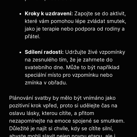
Kroky k uzdravení:
Zapojte se do aktivit,
které vám pomohou lépe zvládat smutek,
jako je terapie nebo podpora od rodiny a
přátel.
Sdílení radosti:
Udržujte živé vzpomínky
na zesnulého tím, že je zahrnete do
svatebního dne. Může to být například
speciální místo pro vzpomínku nebo
zmínka v obřadu.
Plánování svatby by mělo být vnímáno jako
pozitivní krok vpřed, proto si udělejte čas na
oslavu lásky, kterou cítíte, a přitom
nezapomínejte na emoce spojené se smutkem.
Důležité je najít si chvíle, kdy se cítíte silní,
abyste mohli slavit nejen novou etapu, ale i