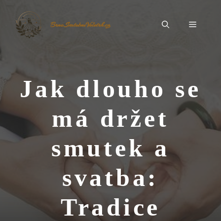
Přeskočit
na
Menu
BrnoSvatebníVeletrh.cz
obsah
Jak dlouho se
má držet
smutek a
svatba:
Tradice