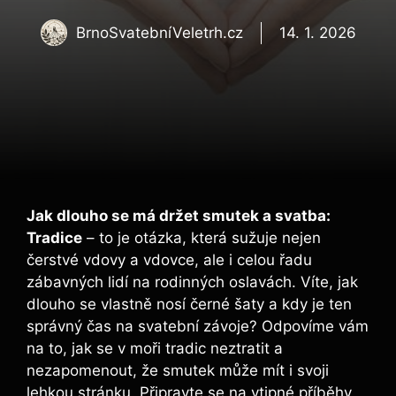
BrnoSvatebníVeletrh.cz
14. 1. 2026
Jak dlouho se má držet smutek a svatba:
Tradice
– to je otázka, která sužuje nejen
čerstvé vdovy a vdovce, ale i celou řadu
zábavných lidí na rodinných oslavách. Víte, jak
dlouho se vlastně nosí černé šaty a kdy je ten
správný čas na svatební závoje? Odpovíme vám
na to, jak se v moři tradic neztratit a
nezapomenout, že smutek může mít i svoji
lehkou stránku. Připravte se na vtipné příběhy,