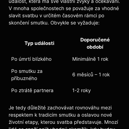
událost, která má své vlastní zvyky a očekávání.
V mnoha společnostech se považuje za vhodné
slavit svatbu v určitém časovém rámci po
skončení smutku. Obvykle se vyžaduje:
Doporučené
Typ události
období
Po úmrtí blízkého
Minimálně 1 rok
Po smutku za
6 měsíců – 1 rok
příbuzného
Po ztrátě partnera
1-2 roky
Je tedy důležité zachovávat rovnováhu mezi
respektem k tradicím smutku a oslavou nové
životní etapy, kterou svatba představuje. Mnozí