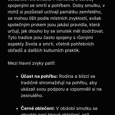
spojenými se smrtí a pohřbem. Doby smutku, v
nichž si pozůstalí uctívají památku zemřelého,
se mohou lišit podle místních zvyklostí, avšak
společným prvkem jsou jakási pravidla, která
určují, jak dlouho by se smutek měl dodržovat.
Tyto tradice jsou často spojeny s různými
aspekty života a smrti, včetně pohřebních
obřadů a dalších kulturních praktik.
Mezi hlavní zvyky patří:
Účast na pohřbu:
Rodina a blízcí se
tradičně shromažďují na pohřbu, aby
ukázali svou podporu a vzpomněli si na
zesnulého.
Černé oblečení:
V období smutku se
obvykle nosí tmavé oblečení, což