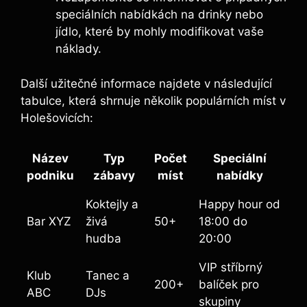
speciálních nabídkách na drinky nebo
jídlo, které by mohly modifikovat vaše
náklady.
Další užitečné informace najdete v následující
tabulce, která shrnuje několik populárních míst v
Holešovicích:
Název
Typ
Počet
Speciální
podniku
zábavy
míst
nabídky
Koktejly a
Happy hour od
Bar XYZ
živá
50+
18:00 do
hudba
20:00
VIP stříbrný
Klub
Tanec a
200+
balíček pro
ABC
DJs
skupiny