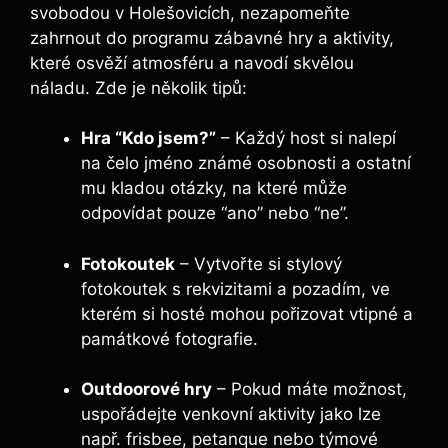
svobodou v Holešovicích, nezapomeňte
zahrnout do programu zábavné hry a aktivity,
které osvěží atmosféru a navodí skvělou
náladu. Zde je několik tipů:
Hra “Kdo jsem?”
– Každý host si nalepí
na čelo jméno známé osobnosti a ostatní
mu kladou otázky, na které může
odpovídat pouze “ano” nebo “ne”.
Fotokoutek
– Vytvořte si stylový
fotokoutek s rekvizitami a pozadím, ve
kterém si hosté mohou pořizovat vtipné a
památkové fotografie.
Outdoorové hry
– Pokud máte možnost,
uspořádejte venkovní aktivity jako lze
např. frisbee, petanque nebo týmové