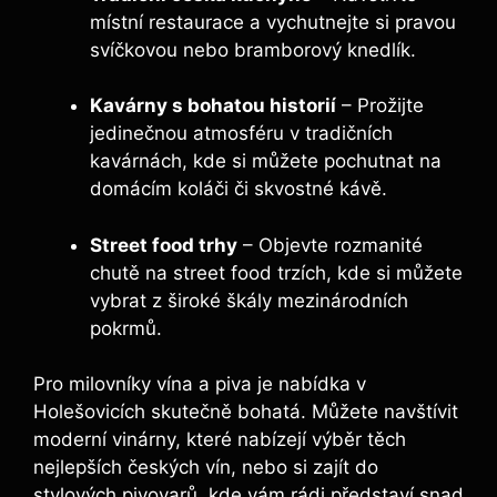
místní restaurace a vychutnejte si pravou
svíčkovou nebo bramborový knedlík.
Kavárny s bohatou historií
– Prožijte
jedinečnou atmosféru v tradičních
kavárnách, kde si můžete pochutnat na
domácím koláči či skvostné kávě.
Street food trhy
– Objevte rozmanité
chutě na street food trzích, kde si můžete
vybrat z široké škály mezinárodních
pokrmů.
Pro milovníky vína a piva je nabídka v
Holešovicích skutečně bohatá. Můžete navštívit
moderní vinárny, které nabízejí výběr těch
nejlepších českých vín, nebo si zajít do
stylových pivovarů, kde vám rádi představí snad