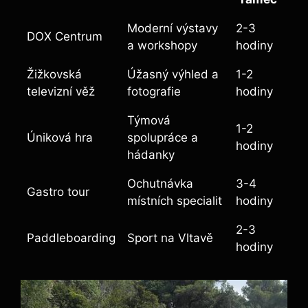
Moderní výstavy
2-3
DOX Centrum
a workshopy
hodiny
Žižkovská
Úžasný výhled a
1-2
televizní věž
fotografie
hodiny
Týmová
1-2
Úniková hra
spolupráce a
hodiny
hádanky
Ochutnávka
3-4
Gastro tour
místních specialit
hodiny
2-3
Paddleboarding
Sport na Vltavě
hodiny