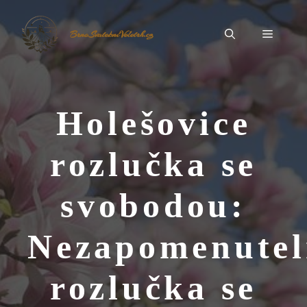
Přeskočit
na
Menu
BrnoSvatebníVeletrh.cz
obsah
Holešovice
rozlučka se
svobodou:
Nezapomenutel
rozlučka se