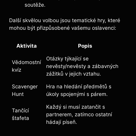
soutěže.
Další skvělou volbou jsou tematické hry, které
mohou být přizpůsobené vašemu oslavenci:
Aktivita
Popis
Otázky týkající se
Vědomostní
nevěsty/nevěsty a zábavných
kvíz
zážitků v jejich vztahu.
Scavenger
Hra na hledání předmětů s
Hunt
úkoly spojenými s párem.
Každý si musí zatančit s
Tančící
partnerem, zatímco ostatní
štafeta
hádají píseň.